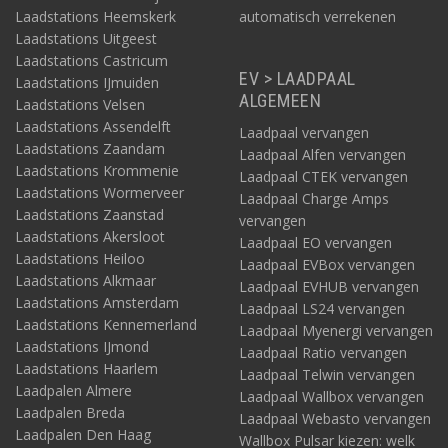
Laadstations Heemskerk
automatisch verrekenen
Laadstations Uitgeest
Laadstations Castricum
EV > LAADPAAL
Laadstations IJmuiden
ALGEMEEN
Laadstations Velsen
Laadstations Assendelft
Laadpaal vervangen
Laadstations Zaandam
Laadpaal Alfen vervangen
Laadstations Krommenie
Laadpaal CTEK vervangen
Laadstations Wormerveer
Laadpaal Charge Amps
Laadstations Zaanstad
vervangen
Laadstations Akersloot
Laadpaal EO vervangen
Laadstations Heiloo
Laadpaal EVBox vervangen
Laadstations Alkmaar
Laadpaal EVHUB vervangen
Laadstations Amsterdam
Laadpaal LS24 vervangen
Laadstations Kennemerland
Laadpaal Myenergi vervangen
Laadstations IJmond
Laadpaal Ratio vervangen
Laadstations Haarlem
Laadpaal Telwin vervangen
Laadpalen Almere
Laadpaal Wallbox vervangen
Laadpalen Breda
Laadpaal Webasto vervangen
Laadpalen Den Haag
Wallbox Pulsar kiezen: welk