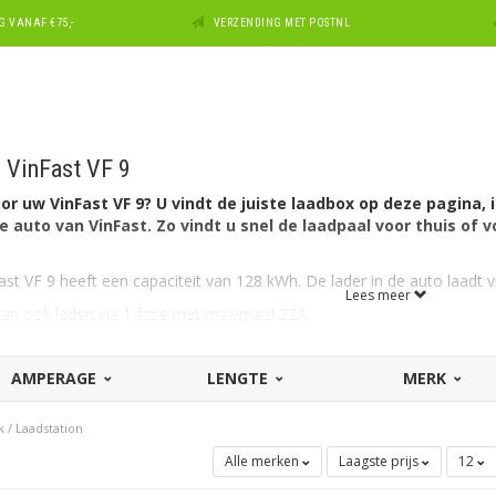
 VANAF €75,-
VERZENDING MET POSTNL
 VinFast VF 9
r uw VinFast VF 9? U vindt de juiste laadbox op deze pagina, 
e auto van VinFast. Zo vindt u snel de laadpaal voor thuis of v
st VF 9 heeft een capaciteit van 128 kWh. De lader in de auto laadt 
Lees meer
 kan ook laden via 1 fase met maximaal 32A.
or de VinFast VF 9?
t aan autozijde een aansluiting Type 2 en kan als gezegd 3-fasig lad
AMPERAGE
LENGTE
MERK
hikt.
ting thuis of op de zaak? In dat geval kunt u ook met maximaal 1 x 3
k
/
Laadstation
of 22kW (3 x 32A waarvan de VF 9 1 x 32A zal gebruiken) aan laadve
Alle merken
Laagste prijs
12
l voor een andere VinFast?
Zie dan ons overzicht met alle
laadsta