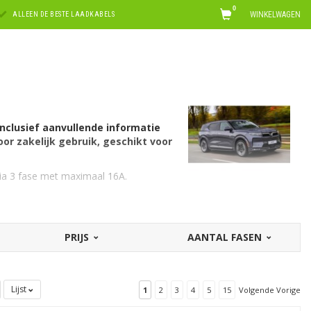
0
WINKELWAGEN
ALLEEN DE BESTE LAADKABELS
inclusief aanvullende informatie
oor zakelijk gebruik, geschikt voor
via 3 fase met maximaal 16A.
en met 16 ampère. Hiervoor is een EV
PRIJS
AANTAL FASEN
2A laden. U kunt hiervoor een laadbox
rmogen.
Lijst
1
2
3
4
5
15
Volgende Vorige
tions voor VinFast
. Op zoek naar een