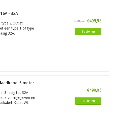
 16A - 32A
€499,95
€589,95
 type 2 Outlet
et een type 1 of type
Bestellen
asig 32A.
 laadkabel 5 meter
€499,95
l 3 fasig tot 32A
n mooi vormgegeven en
Bestellen
dkabel. Kleur: Wit