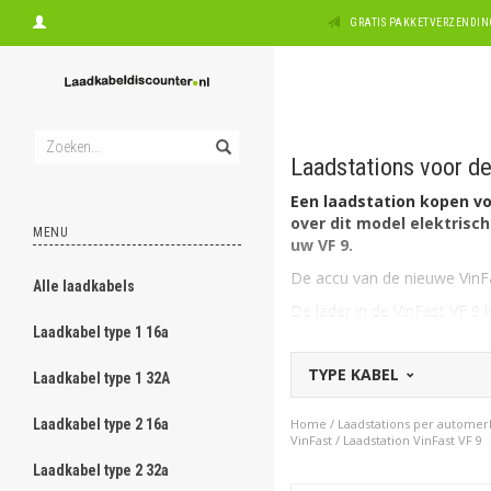
GRATIS PAKKETVERZENDING
Laadstations voor de
Een laadstation kopen voo
over dit model elektrisch
MENU
uw VF 9.
De accu van de nieuwe VinFa
Alle laadkabels
De lader in de VinFast VF 9
Laadkabel type 1 16a
Welk soort laadstation vo
De nieuwe VinFast VF 9 heef
TYPE KABEL
Laadkabel type 1 32A
box Type 2, 3 fase, 16A gesc
Heeft u een 1 fasige aanslui
Laadkabel type 2 16a
Home
/
Laadstations per automer
kiezen van 7,4kW (1 x 32A) 
VinFast
/
Laadstation VinFast VF 9
Laadkabel type 2 32a
Op zoek naar een laadpaa