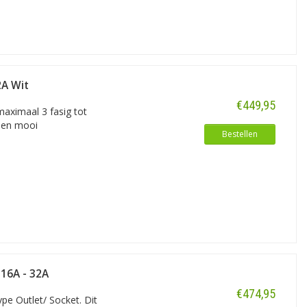
2A Wit
€449,95
aximaal 3 fasig tot
 een mooi
Bestellen
 16A - 32A
€474,95
ype Outlet/ Socket. Dit