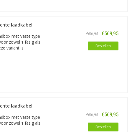
echte laadkabel -
€569,95
€604,95
adbox met vaste type
voor zowel 1 fasig als
Bestellen
ze variant is
echte laadkabel
€569,95
€604,95
adbox met vaste type
voor zowel 1 fasig als
Bestellen