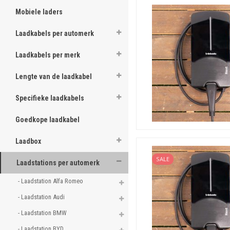
laadstation voor een ander 
Mobiele laders
kijk als vermeld direct hier
Laadkabels per automerk
Laadkabels per merk
Lengte van de laadkabel
Specifieke laadkabels
Goedkope laadkabel
Laadbox
SALE
Laadstations per automerk
- Laadstation Alfa Romeo 
- Laadstation Audi 
- Laadstation BMW 
- Laadstation BYD 