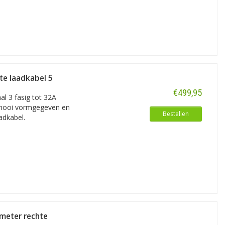
te laadkabel 5
€499,95
l 3 fasig tot 32A
n mooi vormgegeven en
Bestellen
adkabel.
 meter rechte