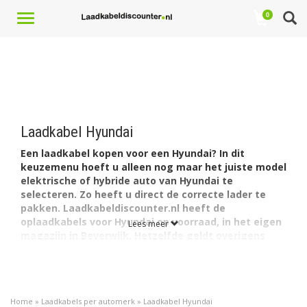
Toggle
0
navigation
Laadkabel Hyundai
Een laadkabel kopen voor een Hyundai? In dit
keuzemenu hoeft u alleen nog maar het juiste model
elektrische of hybride auto van Hyundai te
selecteren. Zo heeft u direct de correcte lader te
pakken. Laadkabeldiscounter.nl heeft de
oplaadkabels voor Hyundai op voorraad, in het eigen
Lees meer
magazijn in Beverwijk. Hetzelfde geldt overigens
voor de laadstations voor dit merk (evenals de
laadpalen
van alle andere
merken en modellen
elektrische en hybride auto's
). Vind hier uw Hyundai
kabel: goedkoop in de markt, afkomstig van een
Home
»
Laadkabels per automerk
»
Laadkabel Hyundai
betrouwbare expert, online gekocht.