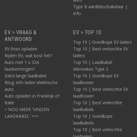
32A. Hiervoor is een laadkabel type 2, 1 fase, 32A
Type B aardlekschakelaar |
geschikt.
Info
De
nieuwe Hyundai Kona Electric
heeft een type 2
aansluiting aan autozijde en kan laden via 3 fase met
16A. Hiervoor is een laadkabel type 2, 3 fase 16A
EV > VRAAG &
EV > TOP 10
geschikt.
ANTWOORD
De
Hyundai IONIQ 5
heeft een type 2 aansluiting
Top 10 | Goedkope EV laders
aan autozijde en kan laden via 3 fase met 16A.
EV thuis opladen
Top 10 | Best verkochte EV
Hiervoor is een laadkabel type 2, 3 fase, 16A geschikt.
Rijden EV, wat kost het?
laders
De
Hyundai IONIQ 6
heeft een type 2 aansluiting
Auto met 1 x 32A
Top 10 | Laadkabel
aan autozijde en kan laden via 3 fase met 16A.
laadvermogen?
Mennekes Type 2
Hiervoor is een laadkabel type 2, 3 fase, 16A geschikt.
Extra lange laadkabel
Top 10 | Goedkope EV
Kies hieronder het model van Hyundai dat van
Blog: info laden elektrische
laadboxen
toepassing is en u vindt de meeste geschikte
auto
Top 10 | Best verkochte EV
laadkabel!
Auto opladen in Frankrijk of
laadboxen
Italië
Top 10 | Best verkochte
> NOG MEER 'VINDEN
laadkabels
LAADKABEL' >>>
Top 10 | Goedkope
laadkabels
Top 10 | Best verkochte
laadpalen