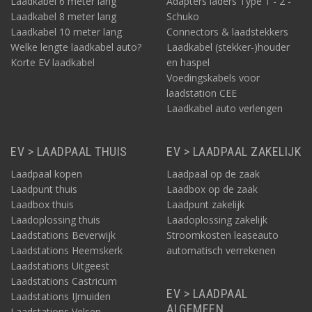
Laadkabel 6 meter lang
Adapters laders Type 1 - 2 -
Laadkabel 8 meter lang
Schuko
Laadkabel 10 meter lang
Connectors & laadstekkers
Welke lengte laadkabel auto?
Laadkabel (stekker-)houder
Korte EV laadkabel
en haspel
Voedingskabels voor
laadstation CEE
Laadkabel auto verlengen
EV > LAADPAAL THUIS
EV > LAADPAAL ZAKELIJK
Laadpaal kopen
Laadpaal op de zaak
Laadpunt thuis
Laadbox op de zaak
Laadbox thuis
Laadpunt zakelijk
Laadoplossing thuis
Laadoplossing zakelijk
Laadstations Beverwijk
Stroomkosten leaseauto
Laadstations Heemskerk
automatisch verrekenen
Laadstations Uitgeest
Laadstations Castricum
EV > LAADPAAL
Laadstations IJmuiden
ALGEMEEN
Laadstations Velsen