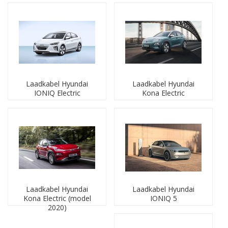
Kies het model en vindt laadkabels van het
Type (1 of 2)
,
voor een laadcapaciteit
(16A of 32A)
en met een
lengte
die past bij uw eigen model EV auto, oplaadvoorkeuren en
'laadparkeersituatie'. Het zijn
laadkabels voor openbare
laadpunten
en
voor een outlet laadbox
bij huis of
kantoor, zoals kabels voor Mode 3 (gecontroleerd) laden. U
vindt op deze pagina('s) ook
mobiele laders
voor het
Laadkabel Hyundai
Laadkabel Hyundai
opladen van uw Hyundai elektrische auto via het reguliere
IONIQ Electric
Kona Electric
220-230V stopcontact.
Laders voor Hyundai
Hyundai was één van de eerste merken met elektrische
auto's in de markt. Het Zuid-Koreaanse merk heeft vier
volledig elektrische auto's: de IONIQ Electric, de IONIQ 5,
De IONIQ 6 en de Kona Electric.
De
Hyundai IONIQ Electric
heeft een accu met een
capaciteit van 30,5 kWh. De lader in de auto laadt via
1 fase met maximaal 32A.
Laadkabel Hyundai
Laadkabel Hyundai
De
Hyundai Kona Electric
heeft een accu met een
Kona Electric (model
IONIQ 5
capaciteit 67 kWh. De lader in de auto laadt via 1 fase
2020)
met maximaal 32A.
De
nieuwe Hyundai KONA
(modeljaar 2020) heeft