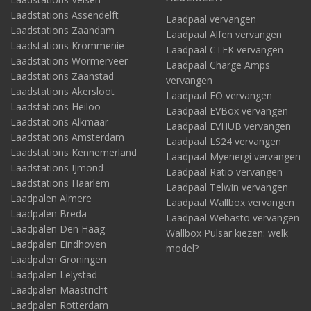
Laadstations Assendelft
Laadpaal vervangen
Laadstations Zaandam
Laadpaal Alfen vervangen
Laadstations Krommenie
Laadpaal CTEK vervangen
Laadstations Wormerveer
Laadpaal Charge Amps
Laadstations Zaanstad
vervangen
Laadstations Akersloot
Laadpaal EO vervangen
Laadstations Heiloo
Laadpaal EVBox vervangen
Laadstations Alkmaar
Laadpaal EVHUB vervangen
Laadstations Amsterdam
Laadpaal LS24 vervangen
Laadstations Kennemerland
Laadpaal Myenergi vervangen
Laadstations IJmond
Laadpaal Ratio vervangen
Laadstations Haarlem
Laadpaal Telwin vervangen
Laadpalen Almere
Laadpaal Wallbox vervangen
Laadpalen Breda
Laadpaal Webasto vervangen
Laadpalen Den Haag
Wallbox Pulsar kiezen: welk
Laadpalen Eindhoven
model?
Laadpalen Groningen
Laadpalen Lelystad
Laadpalen Maastricht
Laadpalen Rotterdam