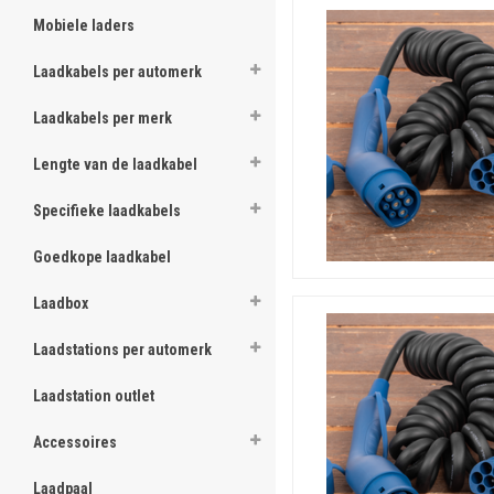
kabel tussen de auto en de l
Mobiele laders
producten) in deze webshop 
Laadkabels per automerk
Laadkabels per merk
Lengte van de laadkabel
Specifieke laadkabels
Goedkope laadkabel
Laadbox
Laadstations per automerk
Laadstation outlet
Accessoires
Laadpaal