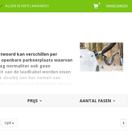
0
WINKELWAGEN
ALLEEN DE BESTE LAADKABELS
ntwoord kan verschillen per
de openbare parkeerplaats waarvan
 mag normaliter ook geen
eit van de laadkabel worden eisen
nk daarbij aan het nemen van
eel gevallen een maximale lengte
n met uw gemeente!
PRIJS
AANTAL FASEN
sen. Daarbovenop zijn alle laders voor
 om te zorgen voor extra
 er onnodig op de kabels gelopen en
Lijst
1
- zo zegt deze Engelse term al -
e gedraaide kabel zorgt ervoor dat de