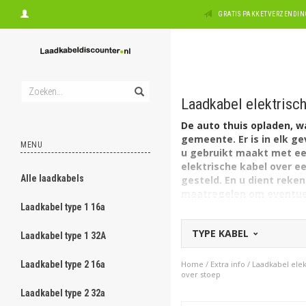
GRATIS PAKKETVERZENDING
Laadkabel elektrisch
De auto thuis opladen, w
gemeente. Er is in elk 
MENU
u gebruikt maakt met een
elektrische kabel over e
Alle laadkabels
gesteld. En u dient reke
maatregelen om eventueel
die een laadkabel mag o
Laadkabel type 1 16a
Wij raden u aan voor de
TYPE KABEL
Laadkabel type 1 32A
Laadkabeldiscounter.nl heeft
de auto in deze webshop van
Laadkabel type 2 16a
Home
/
Extra info
/
Laadkabel elek
aandachtswaarde en daarmee
over stoep
getrapt wordt. Daarnaast zij
Laadkabel type 2 32a
gekruld / gedraaid. Het voor