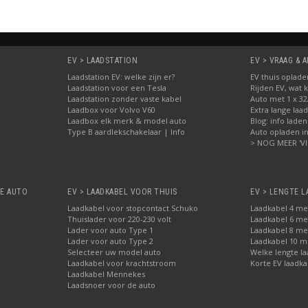
EV > LAADSTATION
EV > VRAAG &
Laadstation EV: welke zijn er?
EV thuis oplade
Laadstation voor een Tesla
Rijden EV, wat k
Laadstation zonder vaste kabel
Auto met 1 x 3
Laadbox voor Volvo V60
Extra lange laa
Laadbox elk merk & model auto
Blog: info laden
Type B aardlekschakelaar | Info
Auto opladen in 
> NOG MEER 'V
HE AUTO
EV > LAADKABEL VOOR THUIS
EV > LENGTE L
Laadkabel voor stopcontact Schuko
Laadkabel 4 me
Thuislader voor 220-230 volt
Laadkabel 6 me
Lader voor auto Type 1
Laadkabel 8 me
Lader voor auto Type 2
Laadkabel 10 m
Selecteer uw model auto
Welke lengte la
Laadkabel voor krachtstroom
Korte EV laadka
Laadkabel Mennekes
Laadsnoer voor de auto