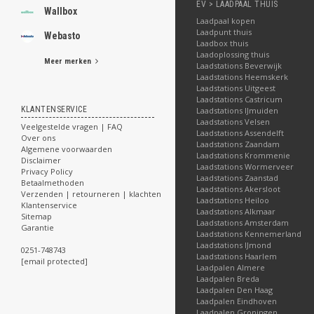
EV > LAADPAAL THUIS
Wallbox
Laadpaal kopen
Laadpunt thuis
Webasto
Laadbox thuis
Laadoplossing thuis
Meer merken
Laadstations Beverwijk
Laadstations Heemskerk
Laadstations Uitgeest
Laadstations Castricum
KLANTENSERVICE
Laadstations IJmuiden
Laadstations Velsen
Veelgestelde vragen | FAQ
Laadstations Assendelft
Over ons
Laadstations Zaandam
Algemene voorwaarden
Laadstations Krommenie
Disclaimer
Laadstations Wormerveer
Privacy Policy
Laadstations Zaanstad
Betaalmethoden
Laadstations Akersloot
Verzenden | retourneren | klachten
Laadstations Heiloo
Klantenservice
Laadstations Alkmaar
Sitemap
Laadstations Amsterdam
Garantie
Laadstations Kennemerland
Laadstations IJmond
0251-748743
Laadstations Haarlem
[email protected]
Laadpalen Almere
Laadpalen Breda
Laadpalen Den Haag
Laadpalen Eindhoven
Laadpalen Groningen