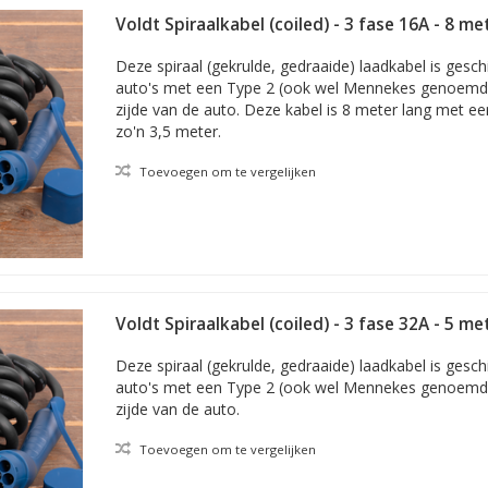
aadpaal namelijk onder spanning blijft staan, zodat deze de vloer niet 
Voldt Spiraalkabel (coiled) - 3 fase 16A - 8 me
zijn op voorraad, dus desgewenst morgen al bij u in huis.
Deze spiraal (gekrulde, gedraaide) laadkabel is gesch
auto's met een Type 2 (ook wel Mennekes genoemd)
zijde van de auto. Deze kabel is 8 meter lang met ee
zo'n 3,5 meter.
Toevoegen om te vergelijken
Voldt Spiraalkabel (coiled) - 3 fase 32A - 5 me
Deze spiraal (gekrulde, gedraaide) laadkabel is gesch
auto's met een Type 2 (ook wel Mennekes genoemd)
zijde van de auto.
Toevoegen om te vergelijken