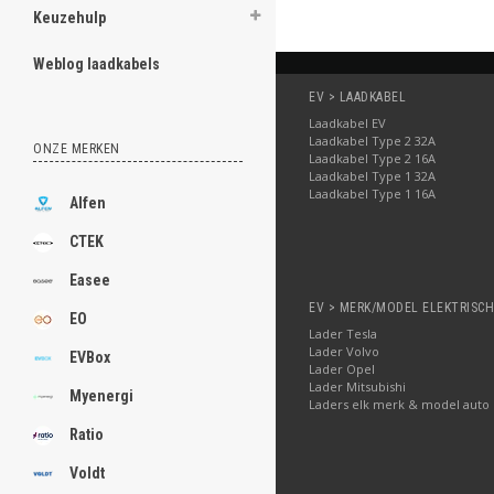
Keuzehulp
Weblog laadkabels
EV > LAADKABEL
Laadkabel EV
Laadkabel Type 2 32A
ONZE MERKEN
Laadkabel Type 2 16A
Laadkabel Type 1 32A
Laadkabel Type 1 16A
Alfen
CTEK
Easee
EV > MERK/MODEL ELEKTRISC
EO
Lader Tesla
Lader Volvo
EVBox
Lader Opel
Lader Mitsubishi
Myenergi
Laders elk merk & model auto
Ratio
Voldt