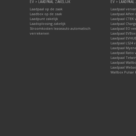
EV > LAADPAAL ZAKELIJK
EV > LAADPAAL
Laadpaal op de zaak
Laadpaal verva
Laadbox op de zaak
Laadpaal Alfen
Laadpunt zakelijk
Laadpaal CTEK 
Laadoplossing zakelijk
Laadpaal Char
Stroomkosten leaseauto automatisch
Laadpaal EO ve
verrekenen
Laadpaal EVBox
Laadpaal EVHU
Laadpaal LS24 
Laadpaal Myene
Laadpaal Ratio
Laadpaal Telwi
Laadpaal Wallb
Laadpaal Webas
Wallbox Pulsar 