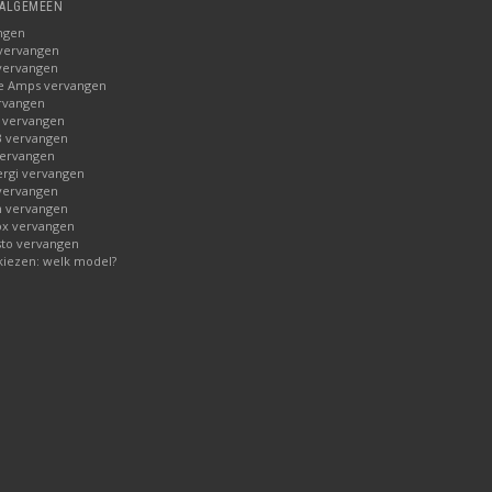
 ALGEMEEN
ngen
 vervangen
vervangen
ge Amps vervangen
rvangen
 vervangen
B vervangen
vervangen
rgi vervangen
 vervangen
n vervangen
ox vervangen
to vervangen
kiezen: welk model?