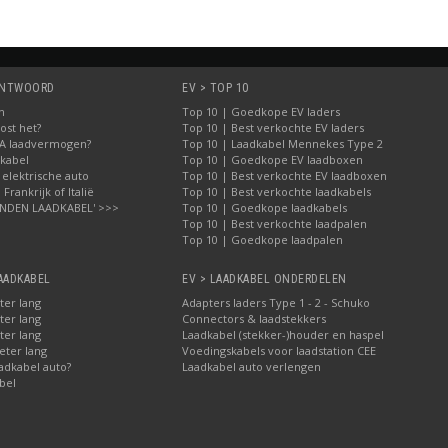
 ANTWOORD
EV > TOP 10
n
Top 10 | Goedkope EV laders
ost het?
Top 10 | Best verkochte EV laders
2A laadvermogen?
Top 10 | Laadkabel Mennekes Type 2
dkabel
Top 10 | Goedkope EV laadboxen
 elektrische auto
Top 10 | Best verkochte EV laadboxen
Frankrijk of Italië
Top 10 | Best verkochte laadkabels
INDEN LAADKABEL' >>>
Top 10 | Goedkope laadkabels
Top 10 | Best verkochte laadpalen
Top 10 | Goedkope laadpalen
AADKABEL
EV > LAADKABEL ONDERDELEN
ter lang
Adapters laders Type 1 - 2 - Schuko
ter lang
Connectors & laadstekkers
ter lang
Laadkabel (stekker-)houder en haspel
eter lang
Voedingskabels voor laadstation CEE
adkabel auto?
Laadkabel auto verlengen
bel