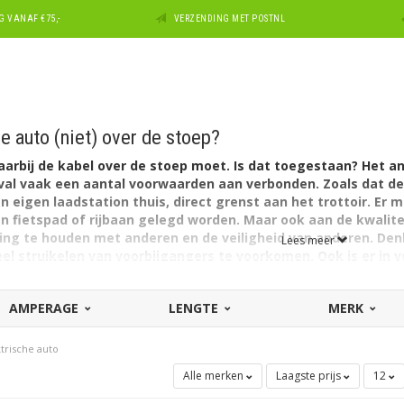
 VANAF €75,-
VERZENDING MET POSTNL
e auto (niet) over de stoep?
aarbij de kabel over de stoep moet. Is dat toegestaan? Het a
geval vaak een aantal voorwaarden aan verbonden. Zoals dat 
 eigen laadstation thuis, direct grenst aan het trottoir. Er
en fietspad of rijbaan gelegd worden. Maar ook aan de kwalit
ning te houden met anderen en de veiligheid van anderen. De
Lees meer
 struikelen van voorbijgangers te voorkomen. Ook is er in v
verbruggen van laadbox naar de geparkeerde auto.
 precieze regels in uw eigen woonplaats contact op te neme
AMPERAGE
LENGTE
MERK
 enkel laadkabels in het assortiment die voldoen aan de wettelijke ei
 goede, degelijke kwaliteit. Daarnaast zijn ze groen dan wel oranje,
trische auto
 veiligheid. Ook voorkomen deze in het oog springende kleuren dat
Alle merken
Laagste prijs
12
n er spiraalkabels opgenomen in ons aanbod. Deze coiled cables zijn 
deel hiervan is dat de kabel niet op de grond ligt tijdens het laden. D