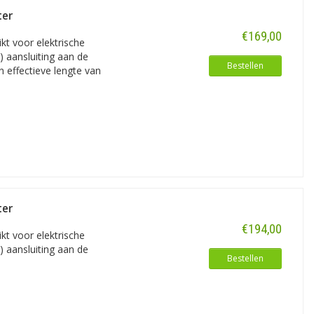
raakt. Alle laadkabels (en overige
ter
€169,00
ikt voor elektrische
 aansluiting aan de
Bestellen
n effectieve lengte van
ter
€194,00
ikt voor elektrische
 aansluiting aan de
Bestellen