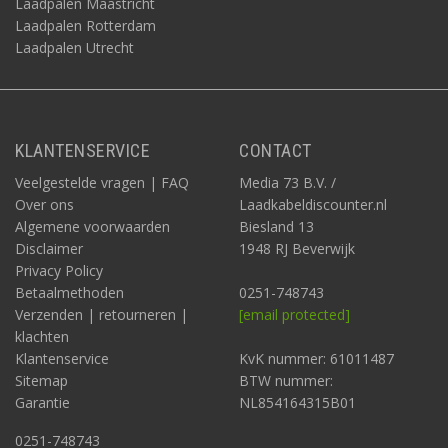
Laadpalen Maastricht
Laadpalen Rotterdam
Laadpalen Utrecht
KLANTENSERVICE
CONTACT
Veelgestelde vragen | FAQ
Media 73 B.V. /
Over ons
Laadkabeldiscounter.nl
Algemene voorwaarden
Biesland 13
Disclaimer
1948 RJ Beverwijk
Privacy Policy
Betaalmethoden
0251-748743
Verzenden | retourneren |
[email protected]
klachten
Klantenservice
KvK nummer: 61011487
Sitemap
BTW nummer:
Garantie
NL854164315B01
0251-748743