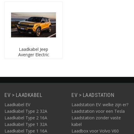
Kies het model en vindt laadkabels van het
Type (1 of 2)
,
voor een laadcapaciteit
(16A of 32A)
en met een
lengte
die past bij uw eigen model EV auto, oplaadvoorkeuren en
'laadparkeersituatie'. Het zijn
laadkabels voor openbare
laadpunten
en
voor een outlet laadbox
bij huis of
kantoor, zoals kabels voor Mode 3 (gecontroleerd) laden. U
vindt op deze pagina('s) ook
mobiele laders
voor het
Laadkabel Jeep
opladen van uw Jeep elektrische auto via het reguliere 220-
Avenger Electric
230V stopcontact.
Laders voor Jeep
Jeep heeft één elektrische auto: de Jeep Avenger Electric.
Dit is de eerste elektrische auto van Jeep.
De
Jeep Avenger Electric
heeft een accu met een
capaciteit van 54 kWh. De lader in de auto laadt via 3
EV > LAADKABEL
EV > LAADSTATION
fase met maximaal 16A.
Laadkabel EV
Laadstation EV: welke zijn er?
"Welke laadkabel moet ik hebben voor mijn Jeep?"
Laadkabel Type 2 32A
Laadstation voor een Tesla
De
Jeep Avenger Electric
heeft een type 2
Laadkabel Type 2 16A
Laadstation zonder vaste
aansluiting aan autozijde en kan laden via 3 fase met
Laadkabel Type 1 32A
kabel
16A. Hiervoor is een laadkabel type 2, 3 fase, 16A
Laadkabel Type 1 16A
Laadbox voor Volvo V60
geschikt. Heeft u een 1 fasige aansluiting thuis of op