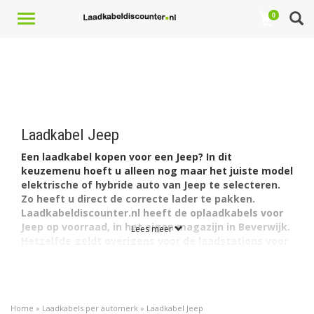
Toggle
0
navigation
Laadkabel Jeep
Een laadkabel kopen voor een Jeep? In dit
keuzemenu hoeft u alleen nog maar het juiste model
elektrische of hybride auto van Jeep te selecteren.
Zo heeft u direct de correcte lader te pakken.
Laadkabeldiscounter.nl heeft de oplaadkabels voor
Jeep op voorraad, in het eigen magazijn in Beverwijk.
Lees meer
Hetzelfde geldt overigens voor de laadstations voor
dit merk (evenals de
laadpalen
van alle andere
merken en modellen elektrische en hybride auto's
).
Vind hier uw Jeep kabel: goedkoop in de markt,
afkomstig van een betrouwbare expert, online
Home
»
Laadkabels per automerk
»
Laadkabel Jeep
gekocht.