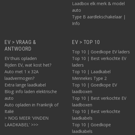
Laadbox elk merk & model
de zaak? In dat geval kunt u ook met maximaal 1 x
auto
32A laden. U kunt hiervoor een laadkabel kiezen van
Type B aardlekschakelaar |
7,4kW (1 x 32A).
Info
Kies hieronder het model van Jeep dat van
toepassing is en u vindt de meeste geschikte
laadkabel!
EV > VRAAG &
EV > TOP 10
ANTWOORD
Top 10 | Goedkope EV laders
EV thuis opladen
Top 10 | Best verkochte EV
Rijden EV, wat kost het?
laders
Auto met 1 x 32A
Top 10 | Laadkabel
laadvermogen?
Mennekes Type 2
Extra lange laadkabel
Top 10 | Goedkope EV
Blog: info laden elektrische
laadboxen
auto
Top 10 | Best verkochte EV
Auto opladen in Frankrijk of
laadboxen
Italië
Top 10 | Best verkochte
> NOG MEER 'VINDEN
laadkabels
LAADKABEL' >>>
Top 10 | Goedkope
laadkabels