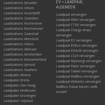
EV > LAADPAAL
Laadstations IJmuiden
ALGEMEEN
Laadstations Velsen
Laadstations Assendelft
Laadpaal vervangen
Laadstations Zaandam
Laadpaal Alfen vervangen
Laadstations Krommenie
Laadpaal CTEK vervangen
Laadstations Wormerveer
Laadpaal Charge Amps
Laadstations Zaanstad
vervangen
Laadstations Akersloot
Laadpaal EO vervangen
Laadstations Heiloo
Laadpaal EVBox vervangen
Laadstations Alkmaar
Laadpaal EVHUB vervangen
Laadstations Amsterdam
Laadpaal LS24 vervangen
Laadstations Kennemerland
Laadpaal Myenergi vervangen
Laadstations IJmond
Laadpaal Ratio vervangen
Laadstations Haarlem
Laadpaal Telwin vervangen
Laadpalen Almere
Laadpaal Wallbox vervangen
Laadpalen Breda
Laadpaal Webasto vervangen
Laadpalen Den Haag
Wallbox Pulsar kiezen: welk
Laadpalen Eindhoven
model?
Laadpalen Groningen
Laadpalen Lelystad