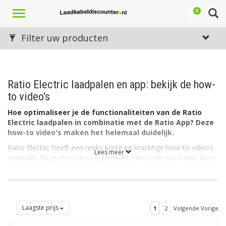
Toggle
0
navigation
Filter uw producten
Ratio Electric laadpalen en app: bekijk de how-
to video's
Hoe optimaliseer je de functionaliteiten van de Ratio
Electric laadpalen in combinatie met de Ratio App? Deze
how-to video's maken het helemaal duidelijk.
Ratio Electric heeft een reeks korte en krachtige how-to video’s
Lees meer
gemaakt. Deze zijn speciaal gemaakt om u stap voor stap door
de verschillende functies van hun laadpalen te leiden. Deze
video's, hier te zien op Laadkabeldiscounter.nl, zijn voorzien van
duidelijke illustraties. Ze bieden concrete, praktische how-to
uitleg om het meeste uit uw Ratio laadpaal en de bijbehorende
app te halen.
Laagste prijs
1
2
Volgende Vorige