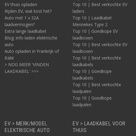
EV thuis opladen
Top 10 | Best verkochte EV
een account, hoe te configureren, en hoe het onderdeel
Waarden juist te interpreteren om daarmee gemakkelijk
Rijden EV, wat kost het?
laders
het reële verbruik te kunnen checken.
Auto met 1 x 32A
Top 10 | Laadkabel
laadvermogen?
Mennekes Type 2
Extra lange laadkabel
Top 10 | Goedkope EV
Over Ratio Smart en Ratio Solar – slimmer laden
Blog: info laden elektrische
laadboxen
auto
Top 10 | Best verkochte EV
De video’s op deze pagina hebben betrekking op de Ratio
Auto opladen in Frankrijk of
laadboxen
laadpalen met app. Ratio fabriceert meerdere modellen
Italië
Top 10 | Best verkochte
slimme laders met app en digitale connectie.
> NOG MEER 'VINDEN
laadkabels
Controle over het laden en slim laden werkt sterk
LAADKABEL' >>>
Top 10 | Goedkope
energiebesparend. Het heeft ook een positieve invloed op het
laadkabels
gebruik van groene energie. De Smart laders en Solar laders zijn
Top 10 | Best verkochte
via de Ratio app efficiënt instelbaar en te beheren op afstand.
laadpalen
Dit verschaft een goed en actueel inzicht in de laadbeurten,
Top 10 | Goedkope
zodat u deze waar nodig eenvoudig kunt bijstellen.
laadpalen
Plug & Charge
Ratio Electric maakt ook de Ratio Start en Ratio Solid. Dat zijn
zeer eenvoudig te gebruiken laders in de categorie Plug &
EV > MERK/MODEL
EV > LAADKABEL VOOR
Charge. Bij deze laders is géén pasje nodig, inloggen hoeft
ELEKTRISCHE AUTO
THUIS
evenmin en ook het gebruik van de app is hier niet noodzakelijk.