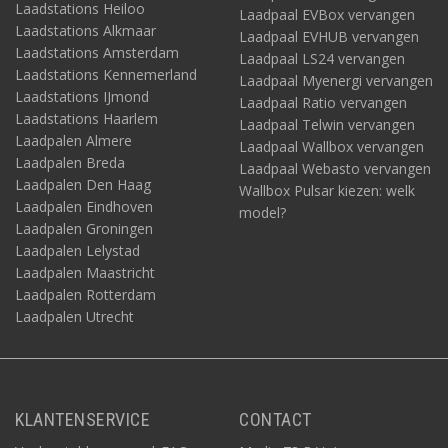
Laadstations Heiloo
Laadpaal EVBox vervangen
Laadstations Alkmaar
Laadpaal EVHUB vervangen
Laadstations Amsterdam
Laadpaal LS24 vervangen
Laadstations Kennemerland
Laadpaal Myenergi vervangen
Laadstations IJmond
Laadpaal Ratio vervangen
Laadstations Haarlem
Laadpaal Telwin vervangen
Laadpalen Almere
Laadpaal Wallbox vervangen
Laadpalen Breda
Laadpaal Webasto vervangen
Laadpalen Den Haag
Wallbox Pulsar kiezen: welk
Laadpalen Eindhoven
model?
Laadpalen Groningen
Laadpalen Lelystad
Laadpalen Maastricht
Laadpalen Rotterdam
Laadpalen Utrecht
KLANTENSERVICE
CONTACT