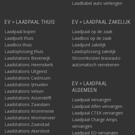
Laadkabeldiscounter.nl
Laadkabel auto verlengen
De Plug & Charge laders Ratio Start en Ratio Solid (met Load
Balancing en PV laden), de Laadpaal Ratio Smart (online lader
EV > LAADPAAL THUIS
EV > LAADPAAL ZAKELIJK
met App), de Laadpaal Ratio Solar (online lader met Load
Balancing, PV laden en App), de Laadpaal Ratio io6 (online lader
Laadpaal kopen
Laadpaal op de zaak
met E-Flux SIM) en de Laadpaal Ratio io7.
Laadpunt thuis
Laadbox op de zaak
Laadbox thuis
Laadpunt zakelijk
Laadoplossing thuis
Laadoplossing zakelijk
Laadstations Beverwijk
Stroomkosten leaseauto
Laadstations Heemskerk
automatisch verrekenen
Laadstations Uitgeest
Laadstations Castricum
EV > LAADPAAL
Laadstations IJmuiden
ALGEMEEN
Laadstations Velsen
Laadstations Assendelft
Laadpaal vervangen
Laadstations Zaandam
Laadpaal Alfen vervangen
Laadstations Krommenie
Laadpaal CTEK vervangen
Laadstations Wormerveer
Laadpaal Charge Amps
Laadstations Zaanstad
vervangen
Laadstations Akersloot
Laadpaal EO vervangen