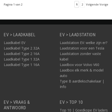
type 2. De io6: App,
Pagina 1 van 2
1
2
Volgende Vorige
Loadbalancing
(optioneel),
Zonnestroom
(optioneel) en E-Flux
voorbereid.
EV > LAADKABEL
EV > LAADSTATION
Laadkabel EV
Laadstation EV: welke zijn er?
Laadkabel Type 2 32A
Laadstation voor een Tesla
Laadkabel Type 2 16A
Laadstation zonder vaste
Laadkabel Type 1 32A
kabel
Laadkabel Type 1 16A
Laadbox voor Volvo V60
Laadbox elk merk & model
auto
Deze how-to video biedt kort en krachtige instructies
voor het installeren van de SensorBox, voor optimale
Type B aardlekschakelaar |
functionaliteit van uw laadpaal. Zo leert u hoe de CT-
Info
klemmen te monteren om daarmee totale verbruik in
huis te kunnen meten. De video begeleidt u ook bij het
activeren van de SensorBox via Geavanceerde
EV > VRAAG &
EV > TOP 10
instellingen in de app. Daarbij komen, opnieuw kort en
ANTWOORD
Top 10 | Goedkope EV laders
krachtig, onderwerpen aan bod zoals het aanmaken van