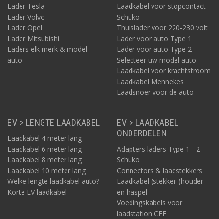
De Start laders en Solid laders werken simpelweg door de
Lader Tesla
Laadkabel voor stopcontact
stekker erin te steken; daarna begint de auto meteen met laden.
Lader Volvo
Schuko
Lader Opel
Thuislader voor 220-230 volt
EV laadoplossingen: laadpalen en laadkabels
De laadpalen van Ratio zijn te gebruiken voor alle elektrische
Lader Mitsubishi
Lader voor auto Type 1
auto’s. Gebruikelijke opties van deze laadpalen zijn de verbinding
Laders elk merk & model
Lader voor auto Type 2
met de app, load balancing en connectie met solar. Ratio
auto
Selecteer uw model auto
bestaat al sinds 1960 en is gaandeweg de jaren gespecialiseerd
Laadkabel voor krachtstroom
geraakt in onder andere aansluitingen voor walstroom en EV
Laadkabel Mennekes
laadoplossingen waaronder sterke laadkabels (met aangespoten
Laadsnoer voor de auto
stekker) en laadstations.
EV > LENGTE LAADKABEL
EV > LAADKABEL
Bekijk de how-to video’s van Ratio
ONDERDELEN
Laadkabel 4 meter lang
Meer weten over Ratio Electric laadpalen en hun functies? Bekijk
Laadkabel 6 meter lang
Adapters laders Type 1 - 2 -
op deze pagina's de how-to video's en zie hoe u optimaal
Laadkabel 8 meter lang
Schuko
gebruik kunt maken van uw Ratio laadpaal en app. Of neem
Laadkabel 10 meter lang
Connectors & laadstekkers
voor meer gedetailleerde informatie een kijkje op de
Ratio
Welke lengte laadkabel auto?
Laadkabel (stekker-)houder
pagina met gedetailleerde handleidingen
en technische
Korte EV laadkabel
en haspel
specificaties.
Voedingskabels voor
laadstation CEE
Deze Ratio Electric laadpalen zijn te koop bij