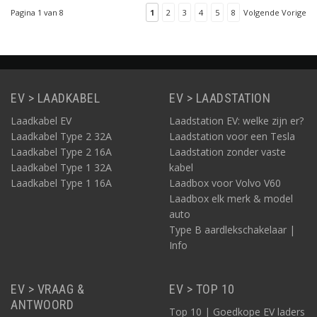
aan de zijde van de
Pagina 1 van 8
1
2
3
4
5
8
Volgende Vorige
auto.
EV > LAADKABEL
EV > LAADSTATION
Laadkabel EV
Laadstation EV: welke zijn er?
Laadkabel Type 2 32A
Laadstation voor een Tesla
Laadkabel Type 2 16A
Laadstation zonder vaste
Laadkabel Type 1 32A
kabel
Laadkabel Type 1 16A
Laadbox voor Volvo V60
Laadbox elk merk & model
auto
Type B aardlekschakelaar |
Info
EV > VRAAG &
EV > TOP 10
ANTWOORD
Top 10 | Goedkope EV laders