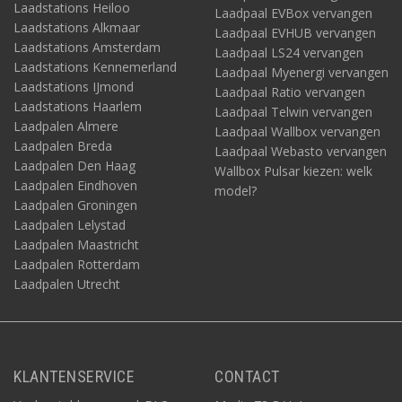
Laadstations Heiloo
Laadpaal EVBox vervangen
Laadstations Alkmaar
Laadpaal EVHUB vervangen
Laadstations Amsterdam
Laadpaal LS24 vervangen
Laadstations Kennemerland
Laadpaal Myenergi vervangen
Laadstations IJmond
Laadpaal Ratio vervangen
Laadstations Haarlem
Laadpaal Telwin vervangen
Laadpalen Almere
Laadpaal Wallbox vervangen
Laadpalen Breda
Laadpaal Webasto vervangen
Laadpalen Den Haag
Wallbox Pulsar kiezen: welk
Laadpalen Eindhoven
model?
Laadpalen Groningen
Laadpalen Lelystad
Laadpalen Maastricht
Laadpalen Rotterdam
Laadpalen Utrecht
KLANTENSERVICE
CONTACT