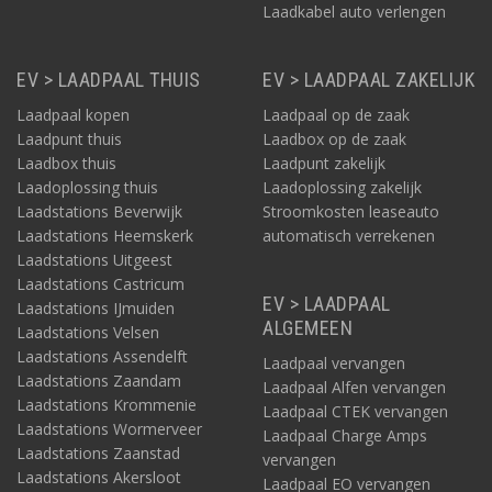
Laadkabel auto verlengen
EV > LAADPAAL THUIS
EV > LAADPAAL ZAKELIJK
Laadpaal kopen
Laadpaal op de zaak
Laadpunt thuis
Laadbox op de zaak
Laadbox thuis
Laadpunt zakelijk
Laadoplossing thuis
Laadoplossing zakelijk
Laadstations Beverwijk
Stroomkosten leaseauto
Laadstations Heemskerk
automatisch verrekenen
Laadstations Uitgeest
Laadstations Castricum
EV > LAADPAAL
Laadstations IJmuiden
ALGEMEEN
Laadstations Velsen
Laadstations Assendelft
Laadpaal vervangen
Laadstations Zaandam
Laadpaal Alfen vervangen
Laadstations Krommenie
Laadpaal CTEK vervangen
Laadstations Wormerveer
Laadpaal Charge Amps
Laadstations Zaanstad
vervangen
Laadstations Akersloot
Laadpaal EO vervangen