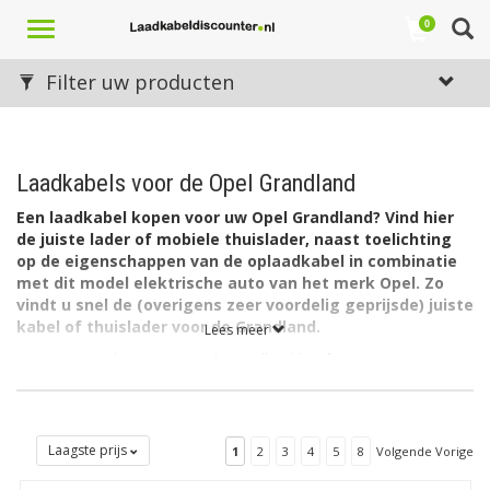
Toggle
0
navigation
Filter uw producten
Laadkabels voor de Opel Grandland
Een laadkabel kopen voor uw Opel Grandland? Vind hier
de juiste lader of mobiele thuislader, naast toelichting
op de eigenschappen van de oplaadkabel in combinatie
met dit model elektrische auto van het merk Opel. Zo
vindt u snel de (overigens zeer voordelig geprijsde) juiste
kabel of thuislader voor de Grandland.
Lees meer
De accu van de nieuwe Opel Grandland heeft een capaciteit van
80 kWh. De lader in de auto laadt via 3 fase met maximaal 16A
(3 x 3,7kW = 11kW).
De lader in de Opel Grandland kan ook laden via 1 fase met
Laagste prijs
1
2
3
4
5
8
Volgende Vorige
maximaal 32A (1 x 7,4kW= 7,4kW).