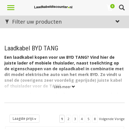
Toggle
0
navigation
Filter uw producten
Laadkabel BYD TANG
Een laadkabel kopen voor uw BYD TANG? Vind hier de
juiste lader of mobiele thuislader, naast toelichting op
de eigenschappen van de oplaadkabel in combinatie met
dit model elektrische auto van het merk BYD. Zo vindt u
snel de (overigens zeer voordelig geprijsde) juiste kabel
of thuislader voor de TANG.
Lees meer
De accu van de BYD TANG heeft een capaciteit van 86,4 kWh.
De lader in de auto laadt via 1 fase met maximaal 32A (1 x
7,4kW = 7,4kW).
Welk type laadkabel voor de BYD TANG?
Laagste prijs
1
2
3
4
5
8
Volgende Vorige
De BYD E-Berlingo Multispace heeft aan autozijde een
aansluiting Type 2 en kan laden via 1 fase met 32 ampère.