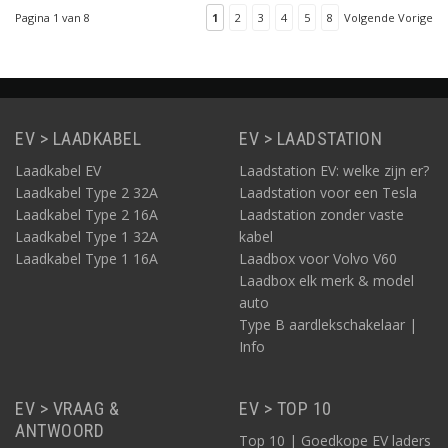
geheel gemaakt. De
Pagina 1 van 8
1
2
3
4
5
8
Volgende Vorige
prijs van deze kabel is
daarmee zeer scherp.
EV > LAADKABEL
EV > LAADSTATION
Laadkabel EV
Laadstation EV: welke zijn er?
Laadkabel Type 2 32A
Laadstation voor een Tesla
Laadkabel Type 2 16A
Laadstation zonder vaste
Laadkabel Type 1 32A
kabel
Laadkabel Type 1 16A
Laadbox voor Volvo V60
Laadbox elk merk & model
auto
Type B aardlekschakelaar |
Info
EV > VRAAG &
EV > TOP 10
ANTWOORD
Top 10 | Goedkope EV laders