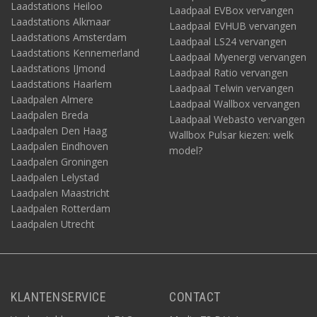
Laadstations Heiloo
Laadpaal EVBox vervangen
Laadstations Alkmaar
Laadpaal EVHUB vervangen
Laadstations Amsterdam
Laadpaal LS24 vervangen
Laadstations Kennemerland
Laadpaal Myenergi vervangen
Laadstations IJmond
Laadpaal Ratio vervangen
Laadstations Haarlem
Laadpaal Telwin vervangen
Laadpalen Almere
Laadpaal Wallbox vervangen
Laadpalen Breda
Laadpaal Webasto vervangen
Laadpalen Den Haag
Wallbox Pulsar kiezen: welk
Laadpalen Eindhoven
model?
Laadpalen Groningen
Laadpalen Lelystad
Laadpalen Maastricht
Laadpalen Rotterdam
Laadpalen Utrecht
KLANTENSERVICE
CONTACT