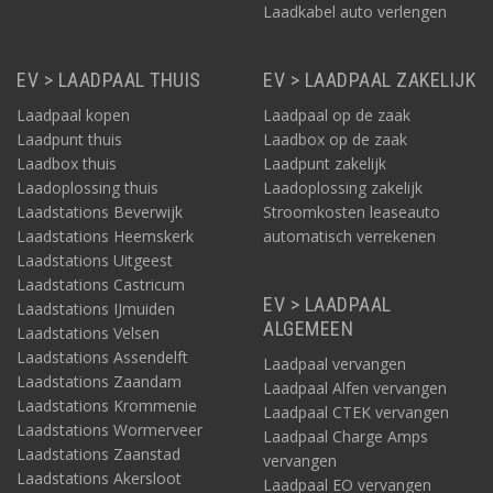
Laadkabel auto verlengen
EV > LAADPAAL THUIS
EV > LAADPAAL ZAKELIJK
Laadpaal kopen
Laadpaal op de zaak
Laadpunt thuis
Laadbox op de zaak
Laadbox thuis
Laadpunt zakelijk
Laadoplossing thuis
Laadoplossing zakelijk
Laadstations Beverwijk
Stroomkosten leaseauto
Laadstations Heemskerk
automatisch verrekenen
Laadstations Uitgeest
Laadstations Castricum
EV > LAADPAAL
Laadstations IJmuiden
ALGEMEEN
Laadstations Velsen
Laadstations Assendelft
Laadpaal vervangen
Laadstations Zaandam
Laadpaal Alfen vervangen
Laadstations Krommenie
Laadpaal CTEK vervangen
Laadstations Wormerveer
Laadpaal Charge Amps
Laadstations Zaanstad
vervangen
Laadstations Akersloot
Laadpaal EO vervangen