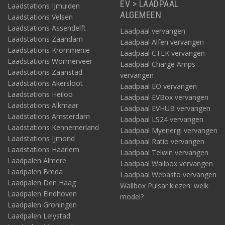
EV > LAADPAAL
Laadstations IJmuiden
ALGEMEEN
Laadstations Velsen
Laadstations Assendelft
Laadpaal vervangen
Laadstations Zaandam
Laadpaal Alfen vervangen
Laadstations Krommenie
Laadpaal CTEK vervangen
Laadstations Wormerveer
Laadpaal Charge Amps
Laadstations Zaanstad
vervangen
Laadstations Akersloot
Laadpaal EO vervangen
Laadstations Heiloo
Laadpaal EVBox vervangen
Laadstations Alkmaar
Laadpaal EVHUB vervangen
Laadstations Amsterdam
Laadpaal LS24 vervangen
Laadstations Kennemerland
Laadpaal Myenergi vervangen
Laadstations IJmond
Laadpaal Ratio vervangen
Laadstations Haarlem
Laadpaal Telwin vervangen
Laadpalen Almere
Laadpaal Wallbox vervangen
Laadpalen Breda
Laadpaal Webasto vervangen
Laadpalen Den Haag
Wallbox Pulsar kiezen: welk
Laadpalen Eindhoven
model?
Laadpalen Groningen
Laadpalen Lelystad