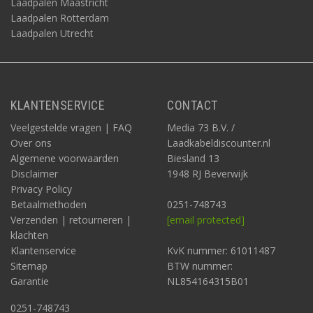
Laadpalen Maastricht
Laadpalen Rotterdam
Laadpalen Utrecht
KLANTENSERVICE
CONTACT
Veelgestelde vragen | FAQ
Media 73 B.V. /
Over ons
Laadkabeldiscounter.nl
Algemene voorwaarden
Biesland 13
Disclaimer
1948 RJ Beverwijk
Privacy Policy
Betaalmethoden
0251-748743
Verzenden | retourneren |
[email protected]
klachten
Klantenservice
KvK nummer: 61011487
Sitemap
BTW nummer:
Garantie
NL854164315B01
0251-748743