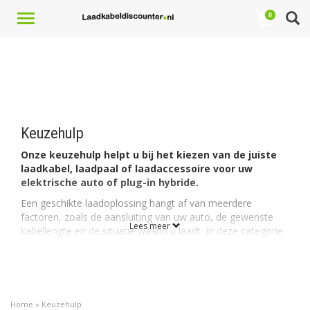
Toggle
0
navigation
Keuzehulp
Onze keuzehulp helpt u bij het kiezen van de juiste
laadkabel, laadpaal of laadaccessoire voor uw
elektrische auto of plug-in hybride.
Een geschikte laadoplossing hangt af van meerdere
factoren, zoals de aansluiting van uw auto, de gewenste
Lees meer
kabellengte en de situatie waarin u laadt. In deze categorie
vindt u praktische keuzehulp voor veelvoorkomende vragen
over elektrisch laden.
Zo leest u onder meer wanneer een langere laadkabel
handig is en welke verschillen er bestaan tussen de Wallbox
Home
»
Keuzehulp
Pulsar Plus, Pulsar Max en Pulsar Pro. We bieden ook