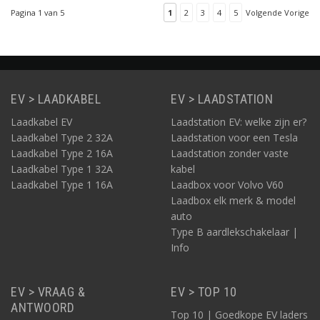
van deze kabel is 7,5
Pagina 1 van 5
1
2
3
4
5
Volgende Vorige
meter.
EV > LAADKABEL
EV > LAADSTATION
Laadkabel EV
Laadstation EV: welke zijn er?
Laadkabel Type 2 32A
Laadstation voor een Tesla
Laadkabel Type 2 16A
Laadstation zonder vaste
Laadkabel Type 1 32A
kabel
Laadkabel Type 1 16A
Laadbox voor Volvo V60
Laadbox elk merk & model
auto
Type B aardlekschakelaar |
Info
EV > VRAAG &
EV > TOP 10
ANTWOORD
Top 10 | Goedkope EV laders