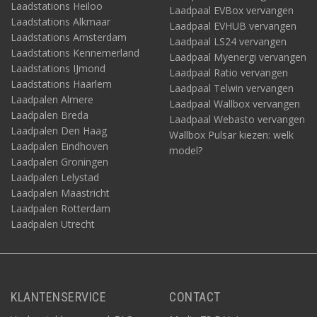
Laadstations Heiloo
Laadpaal EVBox vervangen
Laadstations Alkmaar
Laadpaal EVHUB vervangen
Laadstations Amsterdam
Laadpaal LS24 vervangen
Laadstations Kennemerland
Laadpaal Myenergi vervangen
Laadstations IJmond
Laadpaal Ratio vervangen
Laadstations Haarlem
Laadpaal Telwin vervangen
Laadpalen Almere
Laadpaal Wallbox vervangen
Laadpalen Breda
Laadpaal Webasto vervangen
Laadpalen Den Haag
Wallbox Pulsar kiezen: welk
Laadpalen Eindhoven
model?
Laadpalen Groningen
Laadpalen Lelystad
Laadpalen Maastricht
Laadpalen Rotterdam
Laadpalen Utrecht
KLANTENSERVICE
CONTACT