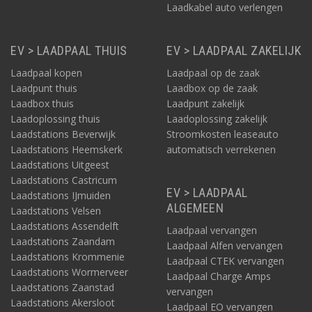
Laadkabel auto verlengen
EV > LAADPAAL THUIS
EV > LAADPAAL ZAKELIJK
Laadpaal kopen
Laadpaal op de zaak
Laadpunt thuis
Laadbox op de zaak
Laadbox thuis
Laadpunt zakelijk
Laadoplossing thuis
Laadoplossing zakelijk
Laadstations Beverwijk
Stroomkosten leaseauto
Laadstations Heemskerk
automatisch verrekenen
Laadstations Uitgeest
Laadstations Castricum
EV > LAADPAAL
Laadstations IJmuiden
ALGEMEEN
Laadstations Velsen
Laadstations Assendelft
Laadpaal vervangen
Laadstations Zaandam
Laadpaal Alfen vervangen
Laadstations Krommenie
Laadpaal CTEK vervangen
Laadstations Wormerveer
Laadpaal Charge Amps
Laadstations Zaanstad
vervangen
Laadstations Akersloot
Laadpaal EO vervangen