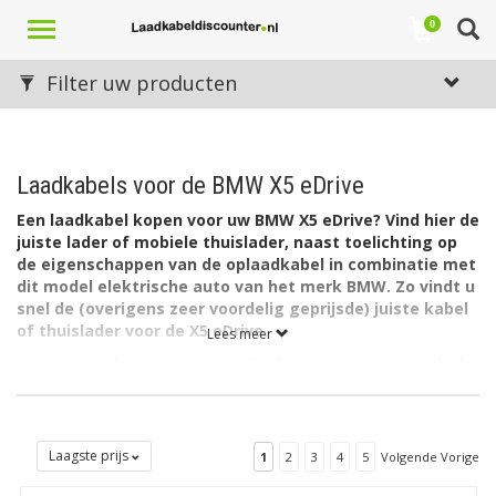
Toggle
0
navigation
Filter uw producten
Laadkabels voor de BMW X5 eDrive
Een laadkabel kopen voor uw BMW X5 eDrive? Vind hier de
juiste lader of mobiele thuislader, naast toelichting op
de eigenschappen van de oplaadkabel in combinatie met
dit model elektrische auto van het merk BMW. Zo vindt u
snel de (overigens zeer voordelig geprijsde) juiste kabel
of thuislader voor de X5 eDrive.
Lees meer
De accu van de BMW X5 eDrive heeft een capaciteit van 9 kWh.
De lader in de auto laadt via 1 fase met maximaal 16A (1 x
3,7kW = 3,7kW).
Welk type laadkabel voor de BMW X5 eDrive?
Laagste prijs
1
2
3
4
5
Volgende Vorige
De BMW X5 eDrive heeft aan autozijde een aansluiting Type 2
en kan laden via 1 fase met 16 ampère. Hiervoor is een EV