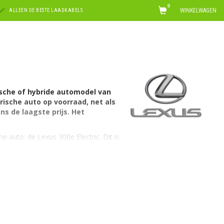
0
WINKELWAGEN
ALLEEN DE BESTE LAADKABELS
ische of hybride automodel van
rische auto op voorraad, net als
ns de laagste prijs. Het
 auto: de Lexus 300e Electric. Dit is
uto laadt via 1 fase met maximaal
se met 29A. Hiervoor is een