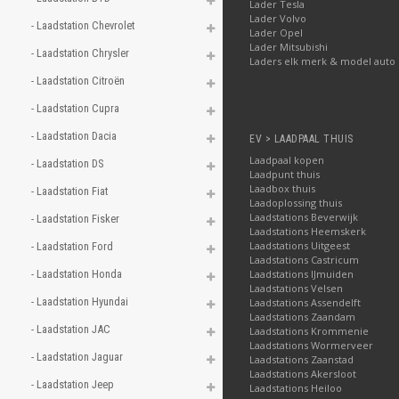
Lader Tesla
Lader Volvo
- Laadstation Chevrolet 
Lader Opel
Lader Mitsubishi
- Laadstation Chrysler 
Laders elk merk & model auto
- Laadstation Citroën 
- Laadstation Cupra 
- Laadstation Dacia 
EV > LAADPAAL THUIS
Laadpaal kopen
- Laadstation DS 
Laadpunt thuis
Laadbox thuis
- Laadstation Fiat 
Laadoplossing thuis
Laadstations Beverwijk
- Laadstation Fisker 
Laadstations Heemskerk
Laadstations Uitgeest
- Laadstation Ford 
Laadstations Castricum
- Laadstation Honda 
Laadstations IJmuiden
Laadstations Velsen
- Laadstation Hyundai 
Laadstations Assendelft
Laadstations Zaandam
- Laadstation JAC 
Laadstations Krommenie
Laadstations Wormerveer
- Laadstation Jaguar 
Laadstations Zaanstad
Laadstations Akersloot
- Laadstation Jeep 
Laadstations Heiloo