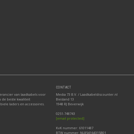
CONTACT
erancier van laadkabels voor
Media 73 B.V. / Laadkabeldiscounter.nl
u de beste kwaliteit
Biesland 13
biele laders en accessoires.
1948 RJ Beverwijk
0251-748743
[email protected]
KvK nummer: 61011487
BTW nummer: NL854164315B01