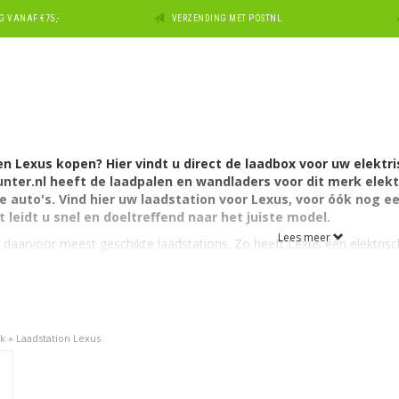
 VANAF €75,-
VERZENDING MET POSTNL
en Lexus kopen? Hier vindt u direct de laadbox voor uw elektr
nter.nl heeft de laadpalen en wandladers voor dit merk elekt
 auto's. Vind hier uw laadstation voor Lexus, voor óók nog ee
leidt u snel en doeltreffend naar het juiste model.
Lees meer
 daarvoor meest geschikte laadstations. Zo heeft Lexus één elektrische
o van Lexus.
ctric
heeft een accu met een capaciteit van 45 kWh. De lader in de a
us
rk
»
Laadstation Lexus
ctric
heeft een type 2 aansluiting aan autozijde en kan laden via 1 fa
1 fase, 32A geschikt.