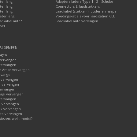
ter lang
Adapters laders Type 1 - 2 - Schuko
ter lang
Connectors & laadstekkers
ter lang
Laadkabel (stekker-)houder en haspel
eter lang
Voedingskabels voor laadstation CEE
adkabel auto?
Laadkabel auto verlengen
bel
 ALGEMEEN
ngen
 vervangen
vervangen
ge Amps vervangen
rvangen
 vervangen
B vervangen
vervangen
rgi vervangen
 vervangen
n vervangen
ox vervangen
to vervangen
kiezen: welk model?