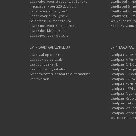
Laadkabel voor stopcontact Schuko
Laadkabel 4 me
Thuislader voor 220-230 volt
Laadkabel 6 me
Lader voor auto Type 1
Laadkabel 8 me
Lader voor auto Type 2
Laadkabel 10 m
Selecteer uw model auto
Welke lengte la
Laadkabel voor krachtstroom
Korte EV laadka
Laadkabel Mennekes
Laadsnoer voor de auto
EV > LAADPAAL ZAKELIJK
EV > LAADPAAL
Laadpaal op de zaak
Laadpaal verva
Laadbox op de zaak
Laadpaal Alfen
Laadpunt zakelijk
Laadpaal CTEK 
Laadoplossing zakelijk
Laadpaal Char
Stroomkosten leaseauto automatisch
Laadpaal EO ve
verrekenen
Laadpaal EVBox
Laadpaal EVHU
Laadpaal LS24 
Laadpaal Myene
Laadpaal Ratio
Laadpaal Telwi
Laadpaal Wallb
Laadpaal Webas
Wallbox Pulsar 