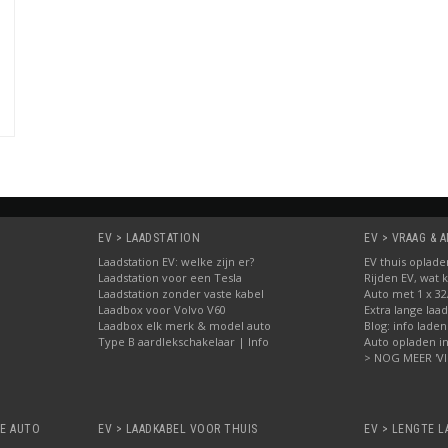
el van Lexus en u vindt de meeste geschikte laadstations!
EV > LAADSTATION
EV > VRAAG &
Laadstation EV: welke zijn er?
EV thuis oplade
Laadstation voor een Tesla
Rijden EV, wat k
Laadstation zonder vaste kabel
Auto met 1 x 3
Laadbox voor Volvo V60
Extra lange laa
Laadbox elk merk & model auto
Blog: info laden
Type B aardlekschakelaar | Info
Auto opladen in 
> NOG MEER 'V
HE AUTO
EV > LAADKABEL VOOR THUIS
EV > LENGTE L