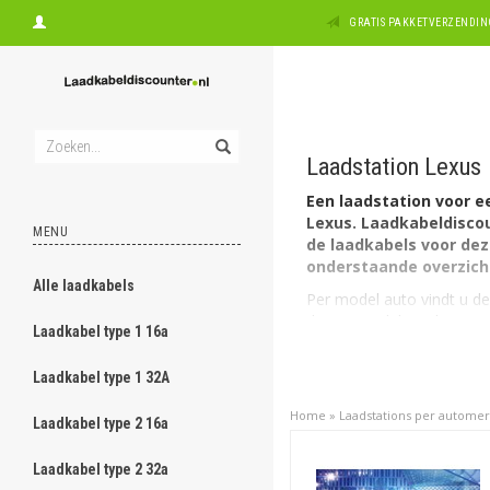
GRATIS PAKKETVERZENDING
Laadstation Lexus
Een laadstation voor e
Lexus. Laadkabeldiscou
MENU
de laadkabels voor deze
onderstaande overzicht 
Alle laadkabels
Per model auto vindt u de
de eerste elektrische aut
Laadkabel type 1 16a
De
Lexus 300e Ele
29A.
Laadkabel type 1 32A
Laadstations voor Lex
Home
»
Laadstations per autome
Laadkabel type 2 16a
De
Lexus 300e Ele
laadstation type 2, 
Laadkabel type 2 32a