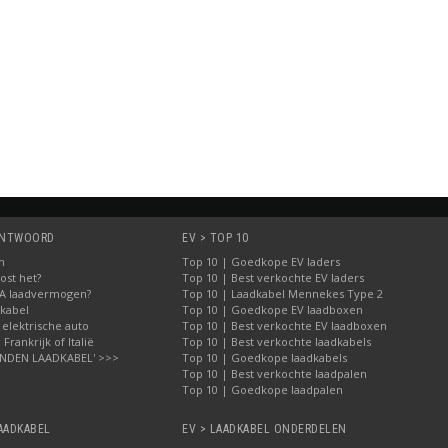
 ANTWOORD
EV > TOP 10
n
Top 10 | Goedkope EV laders
ost het?
Top 10 | Best verkochte EV laders
2A laadvermogen?
Top 10 | Laadkabel Mennekes Type 2
dkabel
Top 10 | Goedkope EV laadboxen
 elektrische auto
Top 10 | Best verkochte EV laadboxen
Frankrijk of Italië
Top 10 | Best verkochte laadkabels
INDEN LAADKABEL' >>>
Top 10 | Goedkope laadkabels
Top 10 | Best verkochte laadpalen
Top 10 | Goedkope laadpalen
AADKABEL
EV > LAADKABEL ONDERDELEN