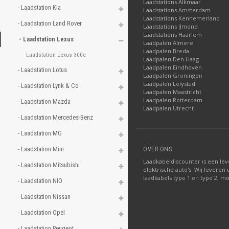
Laadstations Alkmaar
- Laadstation Kia 
Laadstations Amsterdam
Laadstations Kennemerland
- Laadstation Land Rover 
Laadstations IJmond
Laadstations Haarlem
- Laadstation Lexus 
Laadpalen Almere
Laadpalen Breda
- Laadstation Lexus 300e 
Laadpalen Den Haag
Laadpalen Eindhoven
- Laadstation Lotus 
Laadpalen Groningen
Laadpalen Lelystad
- Laadstation Lynk & Co 
Laadpalen Maastricht
Laadpalen Rotterdam
- Laadstation Mazda 
Laadpalen Utrecht
- Laadstation Mercedes-Benz 
- Laadstation MG 
- Laadstation Mini 
OVER ONS
Laadkabeldiscounter is een lev
- Laadstation Mitsubishi 
elektrische auto's. Wij leveren 
laadkabels type 1 en type 2, mo
- Laadstation NIO 
- Laadstation Nissan 
- Laadstation Opel 
- Laadstation Peugeot 