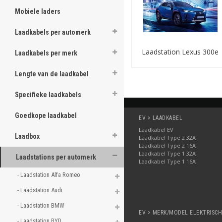
Kies hieronder het mod
Mobiele laders
Laadkabels per automerk
Laadstation Lexus 300e
Laadkabels per merk
Lengte van de laadkabel
Specifieke laadkabels
Goedkope laadkabel
EV > LAADKABEL
Laadkabel EV
Laadbox
Laadkabel Type 2 32A
Laadkabel Type 2 16A
Laadkabel Type 1 32A
Laadstations per automerk
Laadkabel Type 1 16A
- Laadstation Alfa Romeo 
- Laadstation Audi 
- Laadstation BMW 
EV > MERK/MODEL ELEKTRISC
- Laadstation BYD 