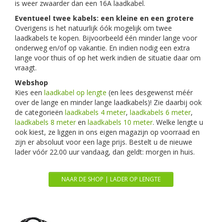
is weer zwaarder dan een 16A laadkabel.
Eventueel twee kabels: een kleine en een grotere
Overigens is het natuurlijk óók mogelijk om twee
laadkabels te kopen. Bijvoorbeeld één minder lange voor
onderweg en/of op vakantie. En indien nodig een extra
lange voor thuis of op het werk indien de situatie daar om
vraagt.
Webshop
Kies een
laadkabel op lengte
(en lees desgewenst méér
over de lange en minder lange laadkabels)! Zie daarbij ook
de categorieën
laadkabels 4 meter
,
laadkabels 6 meter
,
laadkabels 8 meter
en
laadkabels 10 meter
. Welke lengte u
ook kiest, ze liggen in ons eigen magazijn op voorraad en
zijn er absoluut voor een lage prijs. Bestelt u de nieuwe
lader vóór 22.00 uur vandaag, dan geldt: morgen in huis.
NAAR DE SHOP | LADER OP LENGTE