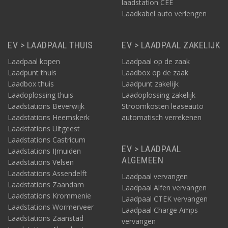
laadstation CEE
Laadkabel auto verlengen
EV > LAADPAAL THUIS
EV > LAADPAAL ZAKELIJK
Laadpaal kopen
Laadpaal op de zaak
Laadpunt thuis
Laadbox op de zaak
Laadbox thuis
Laadpunt zakelijk
Laadoplossing thuis
Laadoplossing zakelijk
Laadstations Beverwijk
Stroomkosten leaseauto
Laadstations Heemskerk
automatisch verrekenen
Laadstations Uitgeest
Laadstations Castricum
EV > LAADPAAL
Laadstations IJmuiden
ALGEMEEN
Laadstations Velsen
Laadstations Assendelft
Laadpaal vervangen
Laadstations Zaandam
Laadpaal Alfen vervangen
Laadstations Krommenie
Laadpaal CTEK vervangen
Laadstations Wormerveer
Laadpaal Charge Amps
Laadstations Zaanstad
vervangen