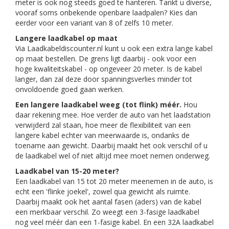
meter is ook nog steeds goed te hanteren. Tankt u diverse,
vooraf soms onbekende openbare laadpalen? Kies dan
eerder voor een variant van 8 of zelfs 10 meter.
Langere laadkabel op maat
Via Laadkabeldiscounter.nl kunt u ook een extra lange kabel
op maat bestellen. De grens ligt daarbij - ook voor een
hoge kwaliteitskabel - op ongeveer 20 meter. Is de kabel
langer, dan zal deze door spanningsverlies minder tot
onvoldoende goed gaan werken.
Een langere laadkabel weeg (tot flink) méér.
Hou
daar rekening mee. Hoe verder de auto van het laadstation
verwijderd zal staan, hoe meer de flexibiliteit van een
langere kabel echter van meerwaarde is, ondanks de
toename aan gewicht. Daarbij maakt het ook verschil of u
de laadkabel wel of niet altijd mee moet nemen onderweg.
Laadkabel van 15-20 meter?
Een laadkabel van 15 tot 20 meter meenemen in de auto, is
echt een 'flinke joekel', zowel qua gewicht als ruimte.
Daarbij maakt ook het aantal fasen (aders) van de kabel
een merkbaar verschil. Zo weegt een 3-fasige laadkabel
nog veel méér dan een 1-fasige kabel. En een 32A laadkabel