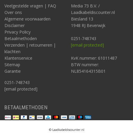
Veelgestelde vragen | FAQ
Media 73 B.V. /
Over ons
Laadkabeldiscounter.nl
Algemene voorwaarden
Biesland 13
Disclaimer
1948 RJ Beverwijk
Privacy Policy
Betaalmethoden
0251-748743
Verzenden | retourneren |
[email protected]
klachten
Klantenservice
KvK nummer: 61011487
Sitemap
BTW nummer:
Garantie
NL854164315B01
0251-748743
[email protected]
BETAALMETHODEN
© Laadkabeldiscounter.nl