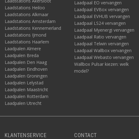
Laadstations Akersloot
Laadpaal EO vervangen
Laadstations Heiloo
Laadpaal EVBox vervangen
Laadstations Alkmaar
Laadpaal EVHUB vervangen
Laadstations Amsterdam
Laadpaal LS24 vervangen
Laadstations Kennemerland
Laadpaal Myenergi vervangen
Laadstations IJmond
Laadpaal Ratio vervangen
Laadstations Haarlem
Laadpaal Telwin vervangen
Laadpalen Almere
Laadpaal Wallbox vervangen
Laadpalen Breda
Laadpaal Webasto vervangen
Laadpalen Den Haag
Wallbox Pulsar kiezen: welk
Laadpalen Eindhoven
model?
Laadpalen Groningen
Laadpalen Lelystad
Laadpalen Maastricht
Laadpalen Rotterdam
Laadpalen Utrecht
KLANTENSERVICE
CONTACT