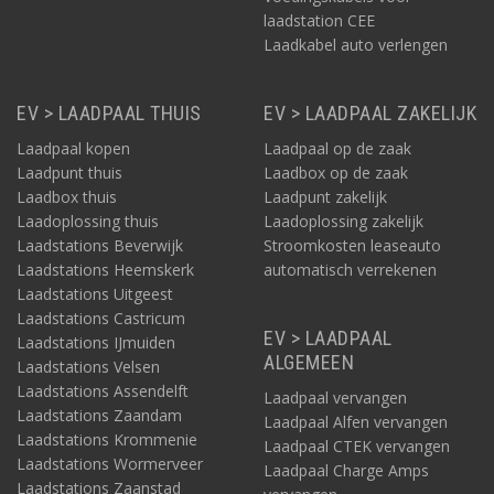
laadstation CEE
Laadkabel auto verlengen
EV > LAADPAAL THUIS
EV > LAADPAAL ZAKELIJK
Laadpaal kopen
Laadpaal op de zaak
Laadpunt thuis
Laadbox op de zaak
Laadbox thuis
Laadpunt zakelijk
Laadoplossing thuis
Laadoplossing zakelijk
Laadstations Beverwijk
Stroomkosten leaseauto
Laadstations Heemskerk
automatisch verrekenen
Laadstations Uitgeest
Laadstations Castricum
EV > LAADPAAL
Laadstations IJmuiden
ALGEMEEN
Laadstations Velsen
Laadstations Assendelft
Laadpaal vervangen
Laadstations Zaandam
Laadpaal Alfen vervangen
Laadstations Krommenie
Laadpaal CTEK vervangen
Laadstations Wormerveer
Laadpaal Charge Amps
Laadstations Zaanstad