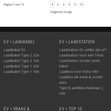
fasig 16A opladen van
Pagina 1 van 15
1
2
3
4
5
15
uw elektrische auto.
Geschikt voor alle typen
Volgende Vorige
elektrische auto's. Deze
lader is uitgevoerd in het
zwa
EV > LAADKABEL
EV > LAADSTATION
Laadkabel EV
Laadstation EV: welke zijn er?
Laadkabel Type 2 32A
Laadstation voor een Tesla
Laadkabel Type 2 16A
Laadstation zonder vaste
Laadkabel Type 1 32A
kabel
Laadkabel Type 1 16A
Laadbox voor Volvo V60
Laadbox elk merk & model
auto
Type B aardlekschakelaar |
Info
EV > VRAAG &
EV > TOP 10