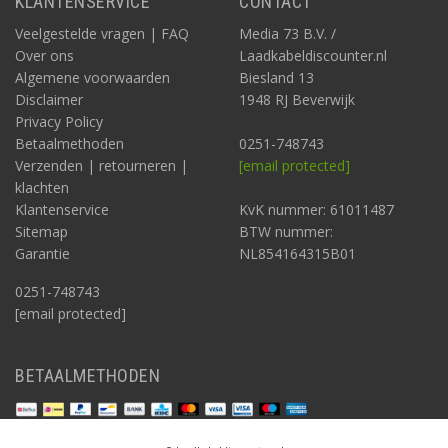
KLANTENSERVICE
CONTACT
Veelgestelde vragen | FAQ
Media 73 B.V. /
Over ons
Laadkabeldiscounter.nl
Algemene voorwaarden
Biesland 13
Disclaimer
1948 RJ Beverwijk
Privacy Policy
Betaalmethoden
0251-748743
Verzenden | retourneren |
[email protected]
klachten
Klantenservice
KvK nummer: 61011487
Sitemap
BTW nummer:
Garantie
NL854164315B01
0251-748743
[email protected]
BETAALMETHODEN