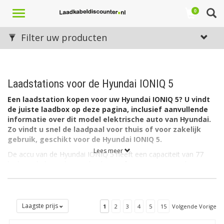
Toggle
0
navigation
Filter uw producten
Laadstations voor de Hyundai IONIQ 5
Een laadstation kopen voor uw Hyundai IONIQ 5? U vindt
de juiste laadbox op deze pagina, inclusief aanvullende
informatie over dit model elektrische auto van Hyundai.
Zo vindt u snel de laadpaal voor thuis of voor zakelijk
gebruik, geschikt voor de Hyundai IONIQ 5.
Lees meer
De accu van de Hyundai IONIQ 5 heeft een capaciteit van 77
kWh. De lader in de auto laadt via 3 fase met maximaal 16A.
De lader in de Hyundai IONIQ 5 kan ook laden via 1 fase met
maximaal 32A (1 x 7,4kW= 7,4kW).
Welk soort laadstation voor de Hyundai IONIQ 5?
Laagste prijs
1
2
3
4
5
15
Volgende Vorige
De Hyundai IONIQ 5 heeft aan autozijde een aansluiting Type 2