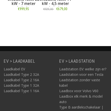
kW - 7 meter
kW - 4,5 meter
kabel -
kabel -
€999,95
€679,00
€929,00
Loadbalancing
Loadbalancing
Informatie
Informatie
EV > LAADKABEL
EV > LAADSTATION
Laadkabel EV
Laadstation EV: welke zijn er?
Laadkabel Type 2 32A
Laadstation voor een Tesla
Laadkabel Type 2 16A
Laadstation zonder vaste
Laadkabel Type 1 32A
kabel
Laadkabel Type 1 16A
Laadbox voor Volvo V60
Laadbox elk merk & model
auto
Type B aardlekschakelaar |