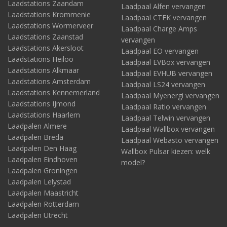
Laadstations Zaandam
Laadpaal Alfen vervangen
Laadstations Krommenie
Laadpaal CTEK vervangen
Laadstations Wormerveer
Laadpaal Charge Amps
Laadstations Zaanstad
vervangen
Laadstations Akersloot
Laadpaal EO vervangen
Laadstations Heiloo
Laadpaal EVBox vervangen
Laadstations Alkmaar
Laadpaal EVHUB vervangen
Laadstations Amsterdam
Laadpaal LS24 vervangen
Laadstations Kennemerland
Laadpaal Myenergi vervangen
Laadstations IJmond
Laadpaal Ratio vervangen
Laadstations Haarlem
Laadpaal Telwin vervangen
Laadpalen Almere
Laadpaal Wallbox vervangen
Laadpalen Breda
Laadpaal Webasto vervangen
Laadpalen Den Haag
Wallbox Pulsar kiezen: welk
Laadpalen Eindhoven
model?
Laadpalen Groningen
Laadpalen Lelystad
Laadpalen Maastricht
Laadpalen Rotterdam
Laadpalen Utrecht