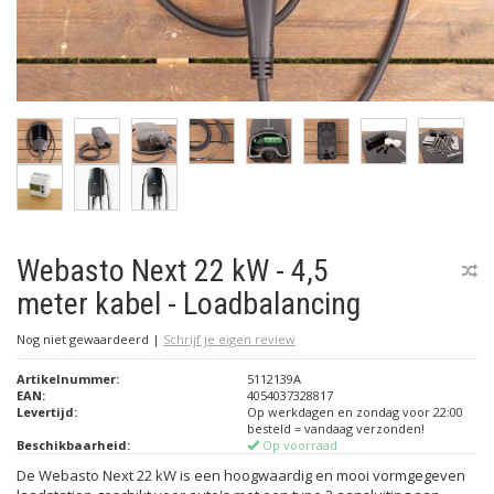
Webasto Next 22 kW - 4,5
meter kabel - Loadbalancing
Nog niet gewaardeerd
|
Schrijf je eigen review
Artikelnummer:
5112139A
EAN:
4054037328817
Levertijd:
Op werkdagen en zondag voor 22:00
besteld = vandaag verzonden!
Beschikbaarheid:
Op voorraad
De Webasto Next 22 kW is een hoogwaardig en mooi vormgegeven