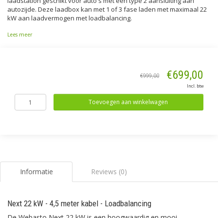
laadstation geschikt voor auto's met een type 2 aansluiting aan
autozijde. Deze laadbox kan met 1 of 3 fase laden met maximaal 22
kW aan laadvermogen met loadbalancing.
Lees meer
€699,00
€999,00
Incl. btw
Toevoegen aan winkelwagen
Informatie
Reviews (0)
Next 22 kW - 4,5 meter kabel - Loadbalancing
De Webasto Next 22 kW is een hoogwaardig en mooi