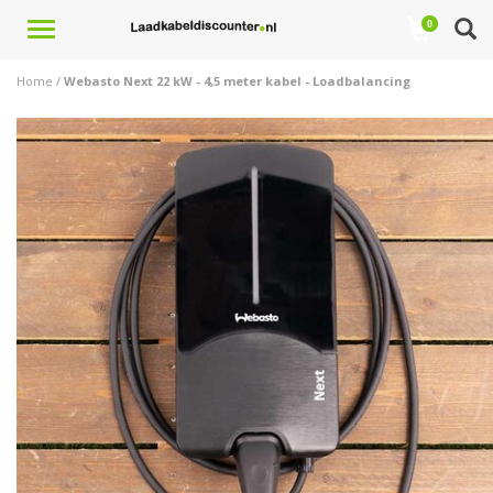
Toggle
0
navigation
Home
/
Webasto Next 22 kW - 4,5 meter kabel - Loadbalancing