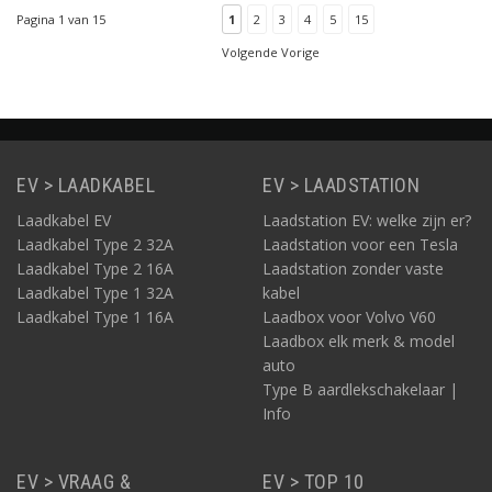
zowel 1 fasig als voor 3
Pagina 1 van 15
1
2
3
4
5
15
fasig 16A opladen van
uw elektrische auto.
Volgende Vorige
Deze variant is
uitgevoerd in het zwart.
EV > LAADKABEL
EV > LAADSTATION
Laadkabel EV
Laadstation EV: welke zijn er?
Laadkabel Type 2 32A
Laadstation voor een Tesla
Laadkabel Type 2 16A
Laadstation zonder vaste
Laadkabel Type 1 32A
kabel
Laadkabel Type 1 16A
Laadbox voor Volvo V60
Laadbox elk merk & model
auto
Type B aardlekschakelaar |
Info
EV > VRAAG &
EV > TOP 10