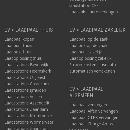
laadstation CEE
Laadkabel auto verlengen
EV > LAADPAAL THUIS
EV > LAADPAAL ZAKELIJK
Laadpaal kopen
Laadpaal op de zaak
Laadpunt thuis
Laadbox op de zaak
Laadbox thuis
Laadpunt zakelijk
Laadoplossing thuis
Laadoplossing zakelijk
Laadstations Beverwijk
Stroomkosten leaseauto
Laadstations Heemskerk
automatisch verrekenen
Laadstations Uitgeest
Laadstations Castricum
EV > LAADPAAL
Laadstations IJmuiden
ALGEMEEN
Laadstations Velsen
Laadstations Assendelft
Laadpaal vervangen
Laadstations Zaandam
Laadpaal Alfen vervangen
Laadstations Krommenie
Laadpaal CTEK vervangen
Laadstations Wormerveer
Laadpaal Charge Amps
Laadstations Zaanstad