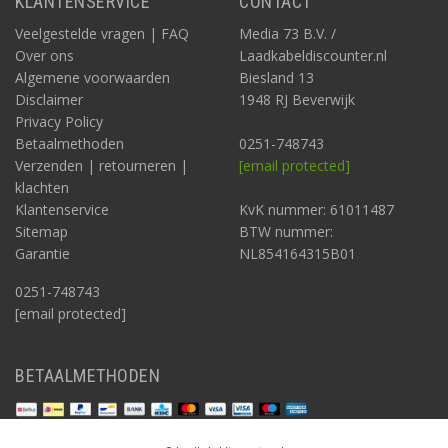
KLANTENSERVICE
CONTACT
Veelgestelde vragen | FAQ
Media 73 B.V. /
Over ons
Laadkabeldiscounter.nl
Algemene voorwaarden
Biesland 13
Disclaimer
1948 RJ Beverwijk
Privacy Policy
Betaalmethoden
0251-748743
Verzenden | retourneren |
[email protected]
klachten
Klantenservice
KvK nummer: 61011487
Sitemap
BTW nummer:
Garantie
NL854164315B01
0251-748743
[email protected]
BETAALMETHODEN