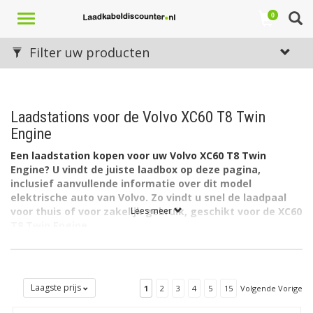
Toggle
0
navigation
Filter uw producten
Laadstations voor de Volvo XC60 T8 Twin
Engine
Een laadstation kopen voor uw Volvo XC60 T8 Twin
Engine? U vindt de juiste laadbox op deze pagina,
inclusief aanvullende informatie over dit model
elektrische auto van Volvo. Zo vindt u snel de laadpaal
voor thuis of voor zakelijk gebruik, geschikt voor de XC60
Lees meer
T8 Twin Engine.
De accu van de Volvo XC60 T8 Twin Engine heeft een capaciteit
van 10,4 kWh. De lader in de auto laadt via 1 fase met maximaal
16A.
Laagste prijs
1
2
3
4
5
15
Volgende Vorige
Welk soort laadstation voor de Volvo XC60 T8 Twin
Engine?