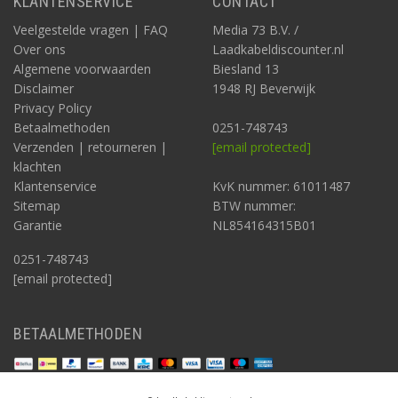
KLANTENSERVICE
CONTACT
Veelgestelde vragen | FAQ
Media 73 B.V. /
Over ons
Laadkabeldiscounter.nl
Algemene voorwaarden
Biesland 13
Disclaimer
1948 RJ Beverwijk
Privacy Policy
Betaalmethoden
0251-748743
Verzenden | retourneren |
[email protected]
klachten
Klantenservice
KvK nummer: 61011487
Sitemap
BTW nummer:
Garantie
NL854164315B01
0251-748743
[email protected]
BETAALMETHODEN