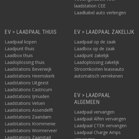
laadstation CEE
Laadkabel auto verlengen
EV > LAADPAAL THUIS
EV > LAADPAAL ZAKELIJK
Laadpaal kopen
Laadpaal op de zaak
Laadpunt thuis
Laadbox op de zaak
Laadbox thuis
Laadpunt zakelijk
Laadoplossing thuis
Laadoplossing zakelijk
Laadstations Beverwijk
Stroomkosten leaseauto
Laadstations Heemskerk
automatisch verrekenen
Laadstations Uitgeest
Laadstations Castricum
EV > LAADPAAL
Laadstations IJmuiden
ALGEMEEN
Laadstations Velsen
Laadstations Assendelft
Laadpaal vervangen
Laadstations Zaandam
Laadpaal Alfen vervangen
Laadstations Krommenie
Laadpaal CTEK vervangen
Laadstations Wormerveer
Laadpaal Charge Amps
Laadstations Zaanstad