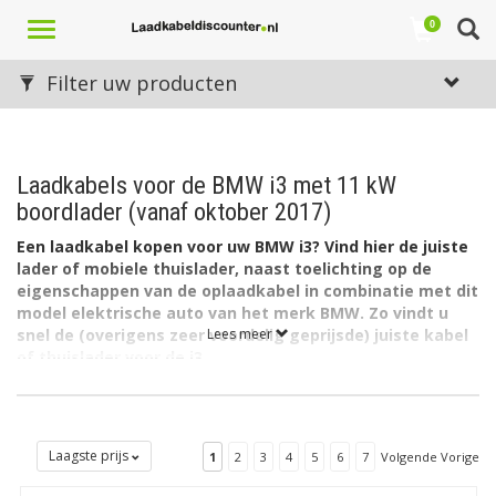
Toggle
0
navigation
Filter uw producten
Laadkabels voor de BMW i3 met 11 kW
boordlader (vanaf oktober 2017)
Een laadkabel kopen voor uw BMW i3? Vind hier de juiste
lader of mobiele thuislader, naast toelichting op de
eigenschappen van de oplaadkabel in combinatie met dit
model elektrische auto van het merk BMW. Zo vindt u
snel de (overigens zeer voordelig geprijsde) juiste kabel
Lees meer
of thuislader voor de i3.
De accu van de BMW i3 heeft een capaciteit van 33,2 kWh. De
lader in de auto laadt via 3 fase met maximaal 16A (3 x 3,7kW =
11kW).
Laagste prijs
1
2
3
4
5
6
7
Volgende Vorige
Welk type laadkabel voor de BMW i3?
De BMW i3 heeft aan autozijde een aansluiting Type 2 en kan