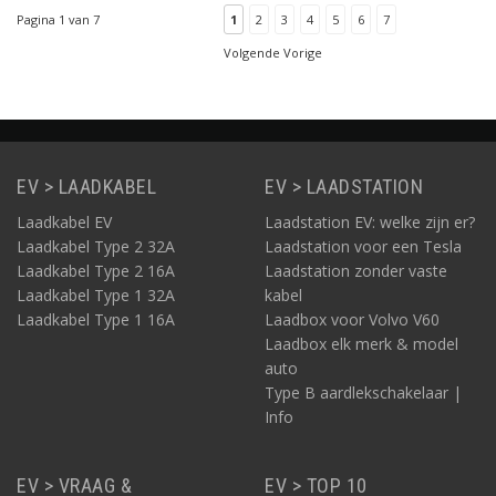
geheel gemaakt. De
Pagina 1 van 7
1
2
3
4
5
6
7
prijs van deze kabel is
daarmee zeer scherp.
Volgende Vorige
EV > LAADKABEL
EV > LAADSTATION
Laadkabel EV
Laadstation EV: welke zijn er?
Laadkabel Type 2 32A
Laadstation voor een Tesla
Laadkabel Type 2 16A
Laadstation zonder vaste
Laadkabel Type 1 32A
kabel
Laadkabel Type 1 16A
Laadbox voor Volvo V60
Laadbox elk merk & model
auto
Type B aardlekschakelaar |
Info
EV > VRAAG &
EV > TOP 10