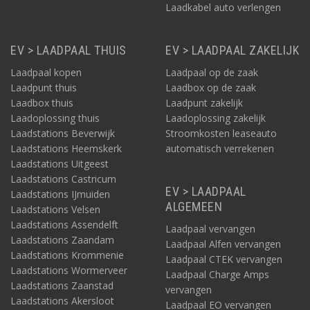
Laadkabel auto verlengen
EV > LAADPAAL THUIS
EV > LAADPAAL ZAKELIJK
Laadpaal kopen
Laadpaal op de zaak
Laadpunt thuis
Laadbox op de zaak
Laadbox thuis
Laadpunt zakelijk
Laadoplossing thuis
Laadoplossing zakelijk
Laadstations Beverwijk
Stroomkosten leaseauto
Laadstations Heemskerk
automatisch verrekenen
Laadstations Uitgeest
Laadstations Castricum
EV > LAADPAAL
Laadstations IJmuiden
ALGEMEEN
Laadstations Velsen
Laadstations Assendelft
Laadpaal vervangen
Laadstations Zaandam
Laadpaal Alfen vervangen
Laadstations Krommenie
Laadpaal CTEK vervangen
Laadstations Wormerveer
Laadpaal Charge Amps
Laadstations Zaanstad
vervangen
Laadstations Akersloot
Laadpaal EO vervangen