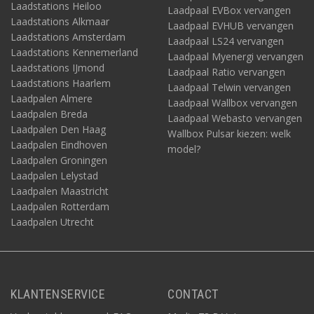
Laadstations Heiloo
Laadpaal EVBox vervangen
Laadstations Alkmaar
Laadpaal EVHUB vervangen
Laadstations Amsterdam
Laadpaal LS24 vervangen
Laadstations Kennemerland
Laadpaal Myenergi vervangen
Laadstations IJmond
Laadpaal Ratio vervangen
Laadstations Haarlem
Laadpaal Telwin vervangen
Laadpalen Almere
Laadpaal Wallbox vervangen
Laadpalen Breda
Laadpaal Webasto vervangen
Laadpalen Den Haag
Wallbox Pulsar kiezen: welk
Laadpalen Eindhoven
model?
Laadpalen Groningen
Laadpalen Lelystad
Laadpalen Maastricht
Laadpalen Rotterdam
Laadpalen Utrecht
KLANTENSERVICE
CONTACT