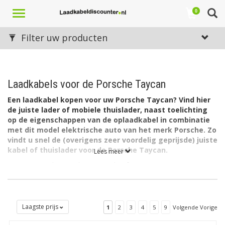
Toggle
0
navigation
Filter uw producten
Laadkabels voor de Porsche Taycan
Een laadkabel kopen voor uw Porsche Taycan? Vind hier
de juiste lader of mobiele thuislader, naast toelichting
op de eigenschappen van de oplaadkabel in combinatie
met dit model elektrische auto van het merk Porsche. Zo
vindt u snel de (overigens zeer voordelig geprijsde) juiste
kabel of thuislader voor de Porsche Taycan.
Lees meer
De accu van de Porsche Taycan heeft een capaciteit van 79,5
kWh. De lader in de auto laadt via 3 fase met maximaal 16A (3 x
3,7 kW = 11kW).
De lader in de Porsche Taycan kan ook laden via 1 fase met
Laagste prijs
1
2
3
4
5
9
Volgende Vorige
maximaal 32A (1 x 7,4kW= 7,4kW).