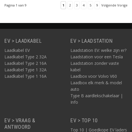
geheel gemaakt. De
Pagina 1 van 9
1
2
3
4
5
9
Volgende Vorige
prijs van deze kabel is
daarmee zeer scherp.
EV > LAADKABEL
EV > LAADSTATION
Laadkabel EV
Laadstation EV: welke zijn er?
Laadkabel Type 2 32A
Laadstation voor een Tesla
Laadkabel Type 2 16A
Laadstation zonder vaste
Laadkabel Type 1 32A
kabel
Laadkabel Type 1 16A
Laadbox voor Volvo V60
Laadbox elk merk & model
auto
Type B aardlekschakelaar |
Info
EV > VRAAG &
EV > TOP 10
ANTWOORD
Top 10 | Goedkope EV laders