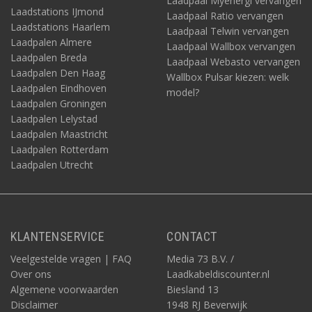
Laadpaal Myenergi vervangen
Laadstations IJmond
Laadpaal Ratio vervangen
Laadstations Haarlem
Laadpaal Telwin vervangen
Laadpalen Almere
Laadpaal Wallbox vervangen
Laadpalen Breda
Laadpaal Webasto vervangen
Laadpalen Den Haag
Wallbox Pulsar kiezen: welk
Laadpalen Eindhoven
model?
Laadpalen Groningen
Laadpalen Lelystad
Laadpalen Maastricht
Laadpalen Rotterdam
Laadpalen Utrecht
KLANTENSERVICE
CONTACT
Veelgestelde vragen | FAQ
Media 73 B.V. /
Over ons
Laadkabeldiscounter.nl
Algemene voorwaarden
Biesland 13
Disclaimer
1948 RJ Beverwijk