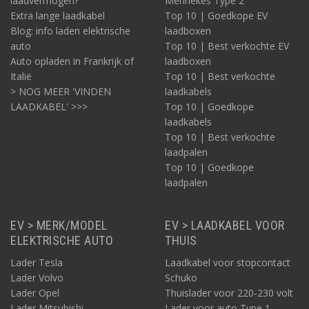
laadvermogen?
Mennekes Type 2
Extra lange laadkabel
Top 10 | Goedkope EV
Blog: info laden elektrische
laadboxen
auto
Top 10 | Best verkochte EV
Auto opladen in Frankrijk of
laadboxen
Italië
Top 10 | Best verkochte
> NOG MEER 'VINDEN
laadkabels
LAADKABEL' >>>
Top 10 | Goedkope
laadkabels
Top 10 | Best verkochte
laadpalen
Top 10 | Goedkope
laadpalen
EV > MERK/MODEL
EV > LAADKABEL VOOR
ELEKTRISCHE AUTO
THUIS
Lader Tesla
Laadkabel voor stopcontact
Lader Volvo
Schuko
Lader Opel
Thuislader voor 220-230 volt
Lader Mitsubishi
Lader voor auto Type 1