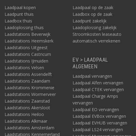
Laadpaal kopen
Laadpaal op de zaak
Laadpunt thuis
Laadbox op de zaak
Laadbox thuis
Laadpunt zakelijk
Laadoplossing thuis
Laadoplossing zakelijk
Laadstations Beverwijk
Stroomkosten leaseauto
Laadstations Heemskerk
automatisch verrekenen
Laadstations Uitgeest
Laadstations Castricum
EV > LAADPAAL
Laadstations IJmuiden
ALGEMEEN
Laadstations Velsen
Laadstations Assendelft
Laadpaal vervangen
Laadstations Zaandam
Laadpaal Alfen vervangen
Laadstations Krommenie
Laadpaal CTEK vervangen
Laadstations Wormerveer
Laadpaal Charge Amps
Laadstations Zaanstad
vervangen
Laadstations Akersloot
Laadpaal EO vervangen
Laadstations Heiloo
Laadpaal EVBox vervangen
Laadstations Alkmaar
Laadpaal EVHUB vervangen
Laadstations Amsterdam
Laadpaal LS24 vervangen
Laadstations Kennemerland