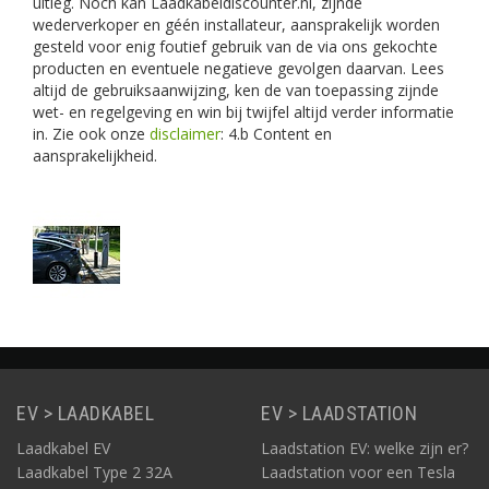
uitleg. Noch kan Laadkabeldiscounter.nl, zijnde
wederverkoper en géén installateur, aansprakelijk worden
gesteld voor enig foutief gebruik van de via ons gekochte
producten en eventuele negatieve gevolgen daarvan. Lees
altijd de gebruiksaanwijzing, ken de van toepassing zijnde
wet- en regelgeving en win bij twijfel altijd verder informatie
in. Zie ook onze
disclaimer
: 4.b Content en
aansprakelijkheid.
EV > LAADKABEL
EV > LAADSTATION
Laadkabel EV
Laadstation EV: welke zijn er?
Laadkabel Type 2 32A
Laadstation voor een Tesla