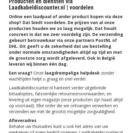
Producten en diensten via
Laadkabeldiscounter.nl | voordelen
Online een laadpaal of ander product kopen via deze
shop? Dat biedt voordelen. De prijzen van al onze
producten houden we zo laag mogelijk. Dat houdt
concreet in dat we zeer voordelig zijn. De verzending
gebeurt betrouwbaar via onze partners PostNL of
DHL. Dit geeft u de zekerheid dat uw bestelling
onder normale omstandigheden altijd op tijd en met
de grootste zorg wordt afgeleverd. Ook in België
leveren wij binnen één dag.
Een vraag?
Onze
laagdrempelige helpdesk
zonder
wachttijden helpt u graag en snel verder.
Laadkabeldiscounter.nl hanteert verder uitgebreide
betaalopties, fatsoenlijke retourneervoorwaarden, en
levering uit eigen magazijn (onze producten zijn haast altijd
op voorraad). Elke order die we ontvangen verwerken en
verzenden we met de grootst mogelijke zorgvuldigheid.
Afleveradres
Behalve uw thuisadres kunt u ook het adres van uw
werkgever of eigen bedrijf opgeven. Laadkabeldiscounter.nl