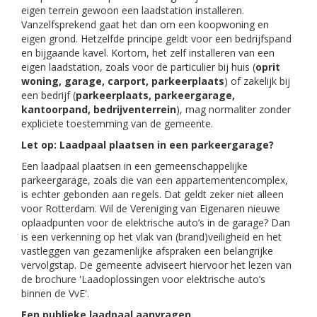
eigen terrein gewoon een laadstation installeren.
Vanzelfsprekend gaat het dan om een koopwoning en
eigen grond. Hetzelfde principe geldt voor een bedrijfspand
en bijgaande kavel. Kortom, het zelf installeren van een
eigen laadstation, zoals voor de particulier bij huis (
oprit
woning, garage, carport, parkeerplaats
) of zakelijk bij
een bedrijf (
parkeerplaats, parkeergarage,
kantoorpand, bedrijventerrein
), mag normaliter zonder
expliciete toestemming van de gemeente.
Let op: Laadpaal plaatsen in een parkeergarage?
Een laadpaal plaatsen in een gemeenschappelijke
parkeergarage, zoals die van een appartementencomplex,
is echter gebonden aan regels. Dat geldt zeker niet alleen
voor Rotterdam. Wil de Vereniging van Eigenaren nieuwe
oplaadpunten voor de elektrische auto’s in de garage? Dan
is een verkenning op het vlak van (brand)veiligheid en het
vastleggen van gezamenlijke afspraken een belangrijke
vervolgstap. De gemeente adviseert hiervoor het lezen van
de brochure 'Laadoplossingen voor elektrische auto’s
binnen de VvE'.
Een publieke laadpaal aanvragen