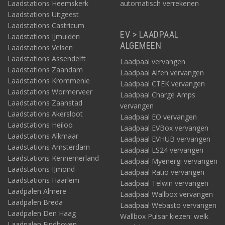
Laadstations Heemskerk
automatisch verrekenen
Laadstations Uitgeest
Laadstations Castricum
EV > LAADPAAL
Laadstations IJmuiden
ALGEMEEN
Laadstations Velsen
Laadstations Assendelft
Laadpaal vervangen
Laadstations Zaandam
Laadpaal Alfen vervangen
Laadstations Krommenie
Laadpaal CTEK vervangen
Laadstations Wormerveer
Laadpaal Charge Amps
Laadstations Zaanstad
vervangen
Laadstations Akersloot
Laadpaal EO vervangen
Laadstations Heiloo
Laadpaal EVBox vervangen
Laadstations Alkmaar
Laadpaal EVHUB vervangen
Laadstations Amsterdam
Laadpaal LS24 vervangen
Laadstations Kennemerland
Laadpaal Myenergi vervangen
Laadstations IJmond
Laadpaal Ratio vervangen
Laadstations Haarlem
Laadpaal Telwin vervangen
Laadpalen Almere
Laadpaal Wallbox vervangen
Laadpalen Breda
Laadpaal Webasto vervangen
Laadpalen Den Haag
Wallbox Pulsar kiezen: welk
Laadpalen Eindhoven