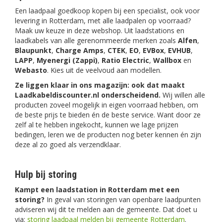
Een laadpaal goedkoop kopen bij een specialist, ook voor
levering in Rotterdam, met alle laadpalen op voorraad?
Maak uw keuze in deze webshop. Uit laadstations en
laadkabels van alle gerenommeerde merken zoals
Alfen
,
Blaupunkt
,
Charge Amps
,
CTEK
,
EO
,
EVBox
,
EVHUB
,
LAPP
,
Myenergi (Zappi)
,
Ratio Electric
,
Wallbox
en
Webasto
. Kies uit de veelvoud aan modellen.
Ze liggen klaar in ons magazijn: ook dat maakt
Laadkabeldiscounter.nl onderscheidend.
Wij willen alle
producten zoveel mogelijk in eigen voorraad hebben, om
de beste prijs te bieden én de beste service. Want door ze
zelf al te hebben ingekocht, kunnen we lage prijzen
bedingen, leren we de producten nog beter kennen én zijn
deze al zo goed als verzendklaar.
Hulp bij storing
Kampt een laadstation in Rotterdam met een
storing?
In geval van storingen van openbare laadpunten
adviseren wij dit te melden aan de gemeente. Dat doet u
via:
storing laadpaal melden bij gemeente Rotterdam
.