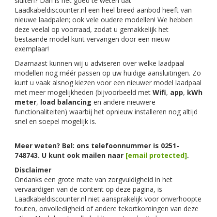
sluiten? Dan is het goed te weten dat
Laadkabeldiscounter.nl een heel breed aanbod heeft van
nieuwe laadpalen; ook vele oudere modellen! We hebben
deze veelal op voorraad, zodat u gemakkelijk het
bestaande model kunt vervangen door een nieuw
exemplaar!
Daarnaast kunnen wij u adviseren over welke laadpaal
modellen nog méér passen op uw huidige aansluitingen. Zo
kunt u vaak alsnog kiezen voor een nieuwer model laadpaal
met meer mogelijkheden (bijvoorbeeld met
Wifi
,
app
,
kWh
meter
,
load balancing
en andere nieuwere
functionaliteiten) waarbij het opnieuw installeren nog altijd
snel en soepel mogelijk is.
Meer weten? Bel: ons telefoonnummer is 0251-
748743. U kunt ook mailen naar
[email protected]
.
Disclaimer
Ondanks een grote mate van zorgvuldigheid in het
vervaardigen van de content op deze pagina, is
Laadkabeldiscounter.nl niet aansprakelijk voor onverhoopte
fouten, onvolledigheid of andere tekortkomingen van deze