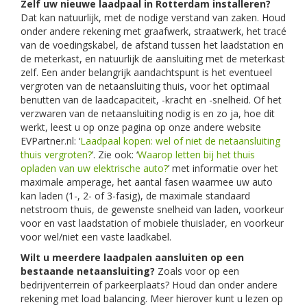
Zelf uw nieuwe laadpaal in Rotterdam installeren?
Dat kan natuurlijk, met de nodige verstand van zaken. Houd
onder andere rekening met graafwerk, straatwerk, het tracé
van de voedingskabel, de afstand tussen het laadstation en
de meterkast, en natuurlijk de aansluiting met de meterkast
zelf. Een ander belangrijk aandachtspunt is het eventueel
vergroten van de netaansluiting thuis, voor het optimaal
benutten van de laadcapaciteit, -kracht en -snelheid. Of het
verzwaren van de netaansluiting nodig is en zo ja, hoe dit
werkt, leest u op onze pagina op onze andere website
EVPartner.nl: ‘
Laadpaal kopen: wel of niet de netaansluiting
thuis vergroten?
’. Zie ook: ‘
Waarop letten bij het thuis
opladen van uw elektrische auto?
’ met informatie over het
maximale amperage, het aantal fasen waarmee uw auto
kan laden (1-, 2- of 3-fasig), de maximale standaard
netstroom thuis, de gewenste snelheid van laden, voorkeur
voor en vast laadstation of mobiele thuislader, en voorkeur
voor wel/niet een vaste laadkabel.
Wilt u meerdere laadpalen aansluiten op een
bestaande netaansluiting?
Zoals voor op een
bedrijventerrein of parkeerplaats? Houd dan onder andere
rekening met load balancing. Meer hierover kunt u lezen op