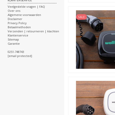
KLANTENSERVICE
Veelgestelde vragen | FAQ
Over ons
Algemene voorwaarden
SALE
Disclaimer
Privacy Policy
Betaalmethoden
Verzenden | retourneren | klachten
Klantenservice
Sitemap
Garantie
0251-748743
[email protected]
De Wallbox Pulsar Max
De Pulsar Max is de opvolge
hiervoor beschreven. Maar w
puntsgewijs op.
De Pulsar Max: