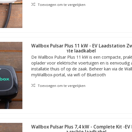
Toevoegen om te vergelijken
orpen, tevens krasbestendig(er);
installeren;
e ruimte en is net een slagje groter
IK10-beschermingsgraad (schok- en valbestendigheid) en IP55-bescher
) te installeren achterplaat;
 nog snellere CPU voor extra snelle en efficiënte verbindingen (denk 
ER);
Wallbox Pulsar Plus 11 kW - EV Laadstation Z
 grotere laadinstallaties; de Pulsar Max kan via de functie ‘Power Shar
meter vaste rechte laadkabel
elijkertijd;
De Wallbox Pulsar Plus 11 kW is een compacte, prakti
 via Amazon Alexa of Google Assistant
oplader voor elektrische voertuigen en is eenvoudig
Halo Light Standby-functie: het lampje schakelt na 8 seconden activer
installatie thuis of op de zaak. Beheer kan via de Wal
ke Pulsar).
myWallbox-portal, via wifi of Bluetooth
Toevoegen om te vergelijken
Wallbox Pulsar Plus 7,4 kW - Complete Kit -EV
type 2 met vaste rechte laadkabel