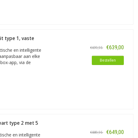
t type 1, vaste
€639,00
€699,95
ische en intelligente
 aanpasbaar aan elke
Bestellen
lbox-app, via de
beginnen, aan de bovengenoemde
en vermogen van 7,4 kW tot 22 kW (6A
art type 2 met 5
€649,00
€889,95
sche en intelligente