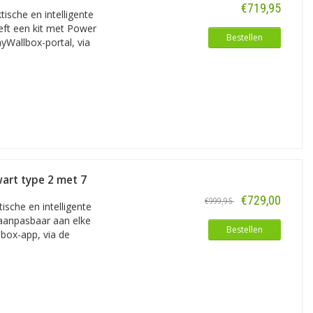
€719,95
ische en intelligente
reft een kit met Power
Bestellen
yWallbox-portal, via
art type 2 met 7
€729,00
€999,95
sche en intelligente
x Pulsars (de Plus en de Max)? De
 aanpasbaar aan elke
k vooral te vinden op locaties zoals
Bestellen
lbox-app, via de
eld gebruik bij wooncomplexen en op
lig gebruik, en heeft daarvoor