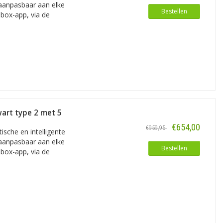
 aanpasbaar aan elke
echnisch uitstekend voorbereid op
Bestellen
lbox-app, via de
lus. Verder zijn alle Pulsars
ations van Wallbox goed te matchen
eel optredende fouten, via een
aadbeheer: voor het automatisch
art type 2 met 5
€654,00
€959,95
sche en intelligente
 aanpasbaar aan elke
Bestellen
lbox-app, via de