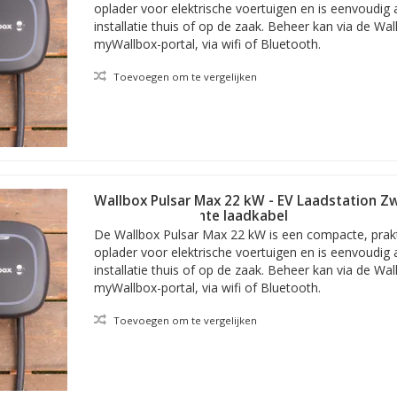
protectie, Eco Smart
oplader voor elektrische voertuigen en is eenvoudig
gang tot het myWallbox laadbeheerplatform. Daarmee is deze lader t
installatie thuis of op de zaak. Beheer kan via de Wal
k een DC-lekkagebescherming is standaard onderdeel van de Pulsar P
myWallbox-portal, via wifi of Bluetooth.
rgiebeheersystemen, zoals Eco Smart. Daarmee is deze serie laadst
energie.
Toevoegen om te vergelijken
tie Halo Light de actuele status weer van de laadactiviteit en eventu
 display. De Pulsars beschikken verder onder meer over dynamisch l
id, ter voorkoming van overbelasting van het thuissysteem.
Wallbox Pulsar Max 22 kW - EV Laadstation Zw
meter vaste rechte laadkabel
De Wallbox Pulsar Max 22 kW is een compacte, prakti
oplader voor elektrische voertuigen en is eenvoudig
installatie thuis of op de zaak. Beheer kan via de Wal
myWallbox-portal, via wifi of Bluetooth.
Toevoegen om te vergelijken