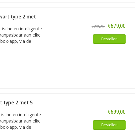
Zwart type 2 met
€679,00
€699,95
ische en intelligente
 aanpasbaar aan elke
Bestellen
lbox-app, via de
t type 2 met 5
€699,00
sche en intelligente
standaard kenmerken en voordelen zoals
 aanpasbaar aan elke
jn er meerdere. We sommen ze
Bestellen
lbox-app, via de