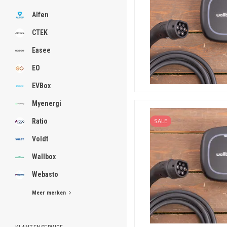
Smart Home, DC-lekkage 
Wifi of Bluetooth geeft toe
Alfen
Smart Home toepassingen. Oo
compatibel met Wallbox-ene
CTEK
met slim gebruik van zonne-
Easee
Halo Light
Daarnaast geeft de LED-func
EO
meervoudig kleur-gecodeerd
aanpassen van de laadsnelhe
EVBox
Myenergi
Ratio
SALE
Voldt
Wallbox
Webasto
Meer merken