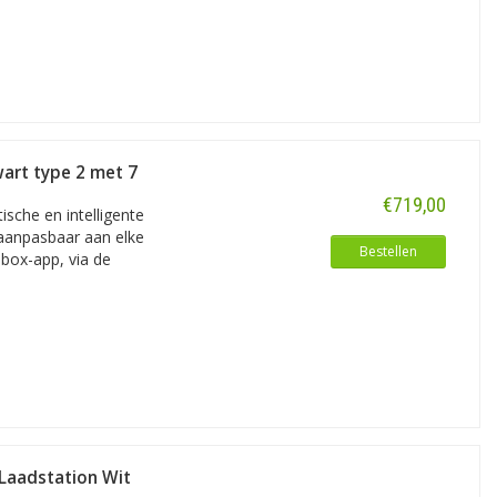
ming (stof- en spuitwaterdicht);
aan wifi, Bluetooth maar óók aan
wart type 2 met 7
ing’ de stroom efficiënt verdelen tot
€719,00
sche en intelligente
 aanpasbaar aan elke
ing automatisch uit. Inclusief software
Bestellen
lbox-app, via de
 Laadstation Wit