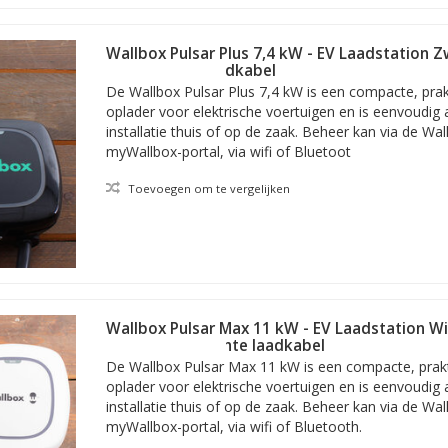
Wallbox Pulsar Plus 7,4 kW - EV Laadstation 
vaste rechte laadkabel
De Wallbox Pulsar Plus 7,4 kW is een compacte, prakt
oplader voor elektrische voertuigen en is eenvoudig
installatie thuis of op de zaak. Beheer kan via de Wal
myWallbox-portal, via wifi of Bluetoot
Toevoegen om te vergelijken
Wallbox Pulsar Max 11 kW - EV Laadstation Wi
 versus de Wallbox Pulsar Plus
meter vaste rechte laadkabel
De Wallbox Pulsar Max 11 kW is een compacte, prakti
r van de Pulsar Plus. Logischerwijs beschikt deze dus óók over de 
oplader voor elektrische voertuigen en is eenvoudig
at zijn de verbeteringen ten opzichte van het vorige model? Dat zi
installatie thuis of op de zaak. Beheer kan via de Wal
myWallbox-portal, via wifi of Bluetooth.