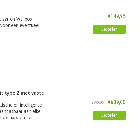
erterrein tot praktische inzetbaarheid
€149,95
ulsar en Wallbox
g voor een eventueel
storie raadplegen, laadsessies plannen
Bestellen
m dan wel de Wallbox app. Tot zover
it type 2 met vaste
€639,00
€699,95
ische en intelligente
 aanpasbaar aan elke
Bestellen
lbox-app, via de