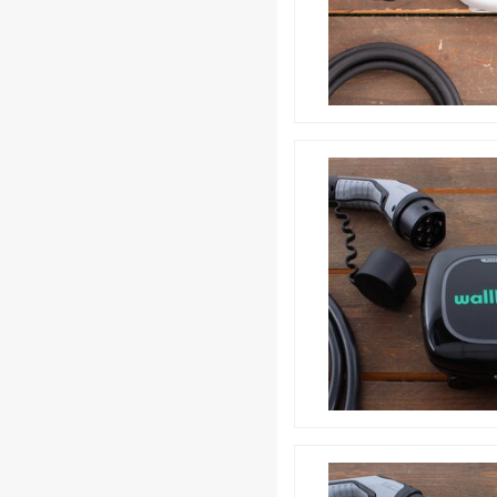
Is nog robuuster ontw
Is nog eenvoudiger te 
Heeft iets meer intern
Heeft een verbeterde 
Heeft een eenvoudig(er
Heeft een verbeterde,
koppelingen met TIBB
Is nog geschikter voor
over wel 100 laders teg
Heeft spraakbesturing
Heeft een vernieuwde 
updates (geldt voor el