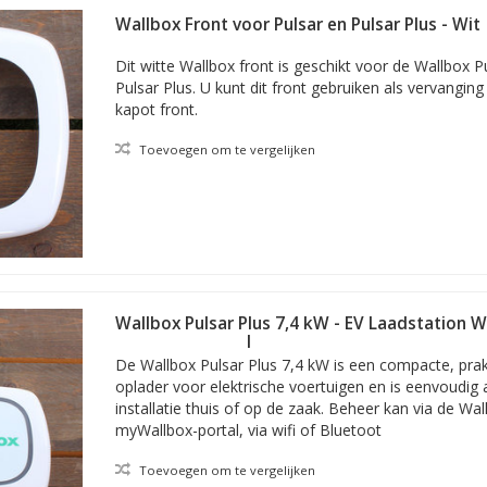
oor verschillende bestemmingen. Van de garage thuis en bedrijfsparke
Wallbox Front voor Pulsar en Pulsar Plus - Wit
ats.
Dit witte Wallbox front is geschikt voor de Wallbox P
Pulsar Plus. U kunt dit front gebruiken als vervangin
allbox eenvoudig het energieverbruik real time monitoren, de laadhi
kapot front.
edkoopste momenten laten laden, namelijk via het myWallbox platfor
igenschappen van elke Wallbox Pulsar.
Toevoegen om te vergelijken
Max en Pro
de verschillen tussen de Pulsar Plus, de Pulsar Max en de Pulsar Pro?
Wallbox Pulsar Plus 7,4 kW - EV Laadstation W
rechte laadkabel
De Wallbox Pulsar Plus 7,4 kW is een compacte, prakt
oplader voor elektrische voertuigen en is eenvoudig
installatie thuis of op de zaak. Beheer kan via de Wal
myWallbox-portal, via wifi of Bluetoot
Toevoegen om te vergelijken