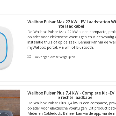
-connectiviteit zorgt voor een (nog) snellere installatie. Dit, in com
atie niet alleen sneller, maar ook makkelijker én storings-ongevoelig
4G.
Wallbox Pulsar Max 22 kW - EV Laadstation Wi
installatie draagt ook het extra slimme en gebruiksvriendelijke ontwerp
meter vaste rechte laadkabel
De Wallbox Pulsar Max 22 kW is een compacte, prakti
tgebreid zakelijk beheer
oplader voor elektrische voertuigen en is eenvoudig
installatie thuis of op de zaak. Beheer kan via de Wal
zakelijke streven naar efficiëntie natuurlijk niet op. Bij aankoop van
myWallbox-portal, via wifi of Bluetooth.
dt bedrijfseigenaren en verantwoordelijke managers uitgebreide tooli
r ervan. Denk bij het laatste aan zaken als gebruikerstoewijzing, laad
Toevoegen om te vergelijken
e voor facturering.
CPP compatible. Het Open Charge Point Protocol beschrijft de commu
de OCPP-compatibiliteit kan de Pulsar Pro naadloos elk backend-sys
Wallbox Pulsar Plus 7,4 kW - Complete Kit -E
nderhoud en veiligheid
type 2 met vaste rechte laadkabel
De Wallbox Pulsar Plus 7,4 kW is een compacte, prakt
lsar Pro van extra hoog niveau. Hetzelfde geldt voor de standaard va
oplader voor elektrische voertuigen. Dit product bet
dstations tegen diverse risico’s; van cyberdreiging tot fysieke schade
Meter en Cabledock. Beheer kan via de app, via de m
ook het ontwerp van de oplaadkabel. Bij eventuele beschadiging daarv