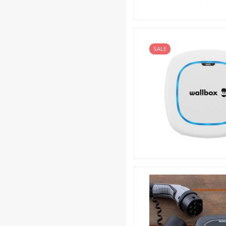
De vooraf geconfigureerde 4G
abonnement, maakt de install
updates, via het genoemde 
Aan de gebruiksvriendelijke 
SALE
Business Licentie voor ui
Na de installatie houdt het 
Business-licentie. Deze bie
inclusief het zakelijk behee
geautomatiseerde assistenti
OCPP compatibel
De Wallbox Pulsar Pro is O
backofficesysteem. Dankzij 
professioneel laadbeheer.
Extra focus op service, o
De beveiliging is bij de Pu
beschermt Wallbox de Pro laa
Pulsar Max is bijvoorbeeld 