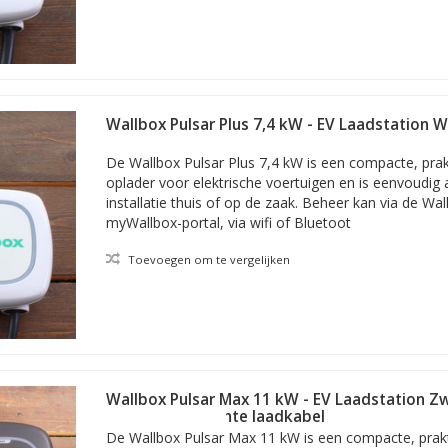
Wallbox Pulsar Plus 7,4 kW - EV Laadstation Wi
laadkabel
De Wallbox Pulsar Plus 7,4 kW is een compacte, prakt
oplader voor elektrische voertuigen en is eenvoudig
installatie thuis of op de zaak. Beheer kan via de Wal
myWallbox-portal, via wifi of Bluetoot
Toevoegen om te vergelijken
smodel van deze Wallbox laadstations. Het voldoet daarmee, om te 
ompatibel met alle Type 2 elektrische en hybride auto's, en levert e
Wallbox Pulsar Max 11 kW - EV Laadstation Zw
meter vaste rechte laadkabel
De Wallbox Pulsar Max 11 kW is een compacte, prakti