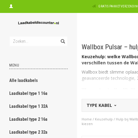
GRATIS PAKKETVERZENDING
Wallbox Pulsar – hulp
Keuzehulp: welke Wallbox
verschillen tussen de Wal
MENU
Wallbox biedt slimme oplaad
geavanceerde technologie, 2
Alle laadkabels
Waar staat elke Wall
Laadkabel type 1 16a
De Wallbox Pulsar heeft me
TYPE KABEL
Laadkabel type 1 32A
Het is in alle gevallen een p
gericht op het bereiken van
Laadkabel type 2 16a
Home
/
Keuzehulp
/
Hulp bij Wall
kiezen
Slanke modellen
Dit model laadstation is bov
Laadkabel type 2 32a
meerdere mooie, mat uitgevo