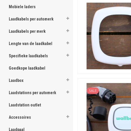
integreren en te gebruiken v
Mobiele laders
op een openbare parkeerpla
Laadkabels per automerk
Monitoring op afstand
De gebruiker kan met deze W
en zelfs de Pulsar op de go
Laadkabels per merk
de belangrijkste algemene e
Lengte van de laadkabel
Verschillen Pulsar Plus, 
Maar wat zijn nou eigenlijk 
Specifieke laadkabels
Goedkope laadkabel
Laadbox
SALE
Laadstations per automerk
Laadstation outlet
Accessoires
Laadpaal