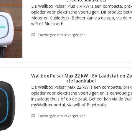
De Wallbox Pulsar Plus 7,4 kW is een compacte, prakt
oplader voor elektrische voertuigen. Dit product bet
Meter en Cabledock. Beheer kan via de app, via de m
wifi of Bluetooth.
Toevoegen om te vergelijken
Wallbox Pulsar Max 22 kW - EV Laadstation Zw
sar Max versus de Pulsar Pro
meter vaste rechte laadkabel
De Wallbox Pulsar Max 22 kW is een compacte, prakti
 laadstation
Wallbox
Pulsar Pro, in vergelijking met de andere Wallbo
oplader voor elektrische voertuigen en is eenvoudig
meer gemaakt voor bedrijfsmatig en zakelijk gebruik. De Pro is dan oo
installatie thuis of op de zaak. Beheer kan via de Wal
k. Dit type biedt ook een verhoogde betrouwbaarheid voor bijvoorbe
myWallbox-portal, via wifi of Bluetooth.
rkeerruimtes.
ht op het bereiken van laadefficiency en kostenbesparing bij grootscha
Toevoegen om te vergelijken