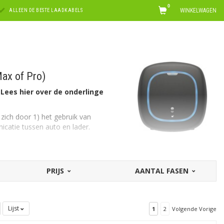
0
WINKELWAGEN
ALLEEN DE BESTE LAADKABELS
Max of Pro)
Lees hier over de onderlinge
zich door 1) het gebruik van
catie tussen auto en lader.
of de Pro betreft.
PRIJS
AANTAL FASEN
ls plug-in hybriden. De Pulsar is sterk
nologie.
Lijst
1
2
Volgende Vorige
 en strakke ontwerp verkrijgbaar in
kelijk op maat te installeren,