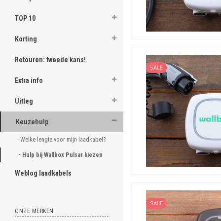
TOP 10
Korting
Retouren: tweede kans!
SALE
Extra info
Uitleg
Keuzehulp
- Welke lengte voor mijn laadkabel?
- Hulp bij Wallbox Pulsar kiezen 
Wallbox Pulsar Plus
Weblog laadkabels
De Pulsar Plus is het basi
eigenschappen. De Plus is c
SALE
tot 32A).
ONZE MERKEN