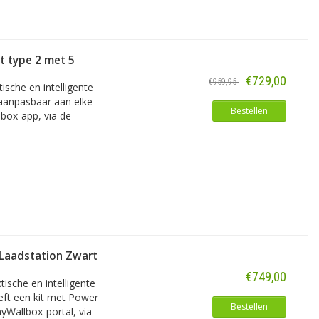
binatie met het bijbehorende data-
er. Dit mede door tijdige software-
t type 2 met 5
 van de achterplaat bij.
€729,00
€959,95
sche en intelligente
 aanpasbaar aan elke
Bestellen
lbox-app, via de
 een Pulsar Pro hoort ook een myWallbox
ng om de laadprocessen te stroomlijnen,
- en kostenrapportages en
nicatie tussen oplaadpunt en
teem integreren. Dat vereenvoudigt
V Laadstation Zwart
€749,00
ische en intelligente
n de service en maintenance. Daarmee
reft een kit met Power
. Een verschil met de Pular Plus en
Bestellen
yWallbox-portal, via
an is het vervangen van de kabel snel