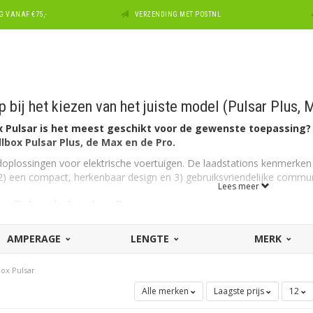
 VANAF €75,-
VERZENDING MET POSTNL
 bij het kiezen van het juiste model (Pulsar Plus, 
 Pulsar is het meest geschikt voor de gewenste toepassing? 
lbox Pulsar Plus, de Max en de Pro.
oplossingen voor elektrische voertuigen. De laadstations kenmerken 
) een compact, herkenbaar design en 3) gebruiksvriendelijke communi
Lees meer
box Pulsar bekend om?
erdere overeenkomstige kenmerken, ongeacht of het de Plus, de Max 
AMPERAGE
LENGTE
MERK
raktisch en intelligent laadsysteem, zowel voor elektrische voertuigen a
 maximale laadprestaties en beschikt over een geavanceerde laadtech
box Pulsar
Alle merken
Laagste prijs
12
engemiddeld compact. Zowel wat betreft functie als stijl is het kleine
erde kleuren. Door het kleine, gestroomlijnde ontwerp is het ook mak