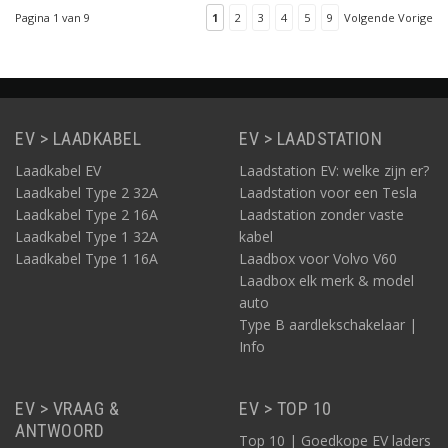
aan de zijde van de
Pagina 1 van 9
1
2
3
4
5
9
Volgende Vorige
auto.
EV > LAADKABEL
EV > LAADSTATION
Laadkabel EV
Laadstation EV: welke zijn er?
Laadkabel Type 2 32A
Laadstation voor een Tesla
Laadkabel Type 2 16A
Laadstation zonder vaste
Laadkabel Type 1 32A
kabel
Laadkabel Type 1 16A
Laadbox voor Volvo V60
Laadbox elk merk & model
auto
Type B aardlekschakelaar |
Info
EV > VRAAG &
EV > TOP 10
ANTWOORD
Top 10 | Goedkope EV laders