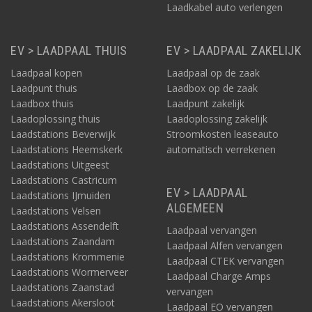
Laadkabel auto verlengen
EV > LAADPAAL THUIS
EV > LAADPAAL ZAKELIJK
Laadpaal kopen
Laadpaal op de zaak
Laadpunt thuis
Laadbox op de zaak
Laadbox thuis
Laadpunt zakelijk
Laadoplossing thuis
Laadoplossing zakelijk
Laadstations Beverwijk
Stroomkosten leaseauto
Laadstations Heemskerk
automatisch verrekenen
Laadstations Uitgeest
Laadstations Castricum
EV > LAADPAAL
Laadstations IJmuiden
ALGEMEEN
Laadstations Velsen
Laadstations Assendelft
Laadpaal vervangen
Laadstations Zaandam
Laadpaal Alfen vervangen
Laadstations Krommenie
Laadpaal CTEK vervangen
Laadstations Wormerveer
Laadpaal Charge Amps
Laadstations Zaanstad
vervangen
Laadstations Akersloot
Laadpaal EO vervangen