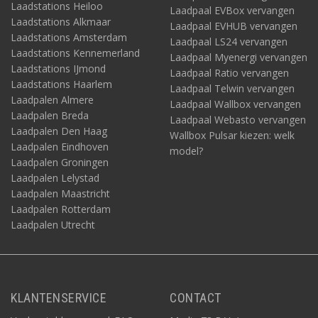
Laadstations Heiloo
Laadpaal EVBox vervangen
Laadstations Alkmaar
Laadpaal EVHUB vervangen
Laadstations Amsterdam
Laadpaal LS24 vervangen
Laadstations Kennemerland
Laadpaal Myenergi vervangen
Laadstations IJmond
Laadpaal Ratio vervangen
Laadstations Haarlem
Laadpaal Telwin vervangen
Laadpalen Almere
Laadpaal Wallbox vervangen
Laadpalen Breda
Laadpaal Webasto vervangen
Laadpalen Den Haag
Wallbox Pulsar kiezen: welk
Laadpalen Eindhoven
model?
Laadpalen Groningen
Laadpalen Lelystad
Laadpalen Maastricht
Laadpalen Rotterdam
Laadpalen Utrecht
KLANTENSERVICE
CONTACT