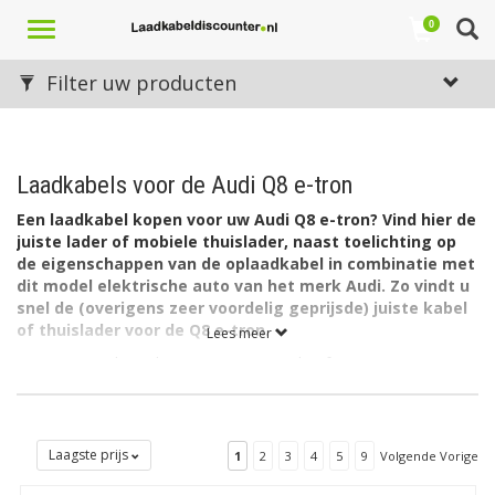
Toggle
0
navigation
Filter uw producten
Laadkabels voor de Audi Q8 e-tron
Een laadkabel kopen voor uw Audi Q8 e-tron? Vind hier de
juiste lader of mobiele thuislader, naast toelichting op
de eigenschappen van de oplaadkabel in combinatie met
dit model elektrische auto van het merk Audi. Zo vindt u
snel de (overigens zeer voordelig geprijsde) juiste kabel
of thuislader voor de Q8 e-tron.
Lees meer
De accu van de Audi Q8 e-tron quattro heeft een capaciteit van
114 kWh. De lader in de auto laadt via 3 fase met maximaal 16A
(3 x 3,7kW = 11kW).
De lader in de Q8 kan ook laden via 1 fase met maximaal 32A.
Laagste prijs
1
2
3
4
5
9
Volgende Vorige
Welk type laadkabel voor de Audi Q8 e-tron?