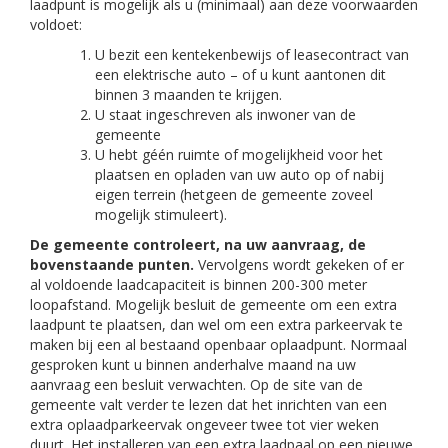
laadpunt is mogelijk als u (minimaal) aan deze voorwaarden
voldoet:
U bezit een kentekenbewijs of leasecontract van
een elektrische auto – of u kunt aantonen dit
binnen 3 maanden te krijgen.
U staat ingeschreven als inwoner van de
gemeente
U hebt géén ruimte of mogelijkheid voor het
plaatsen en opladen van uw auto op of nabij
eigen terrein (hetgeen de gemeente zoveel
mogelijk stimuleert).
De gemeente controleert, na uw aanvraag, de
bovenstaande punten.
Vervolgens wordt gekeken of er
al voldoende laadcapaciteit is binnen 200-300 meter
loopafstand. Mogelijk besluit de gemeente om een extra
laadpunt te plaatsen, dan wel om een extra parkeervak te
maken bij een al bestaand openbaar oplaadpunt. Normaal
gesproken kunt u binnen anderhalve maand na uw
aanvraag een besluit verwachten. Op de site van de
gemeente valt verder te lezen dat het inrichten van een
extra oplaadparkeervak ongeveer twee tot vier weken
duurt. Het installeren van een extra laadpaal op een nieuwe