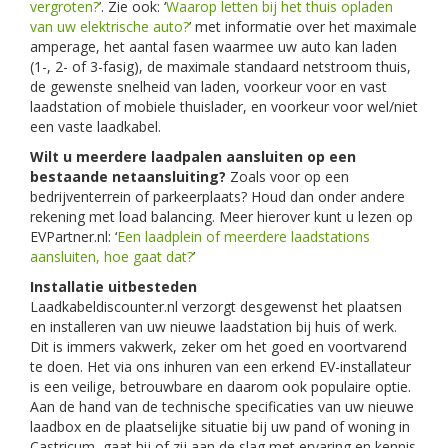
vergroten?
’. Zie ook: ‘
Waarop letten bij het thuis opladen
van uw elektrische auto?
’ met informatie over het maximale
amperage, het aantal fasen waarmee uw auto kan laden
(1-, 2- of 3-fasig), de maximale standaard netstroom thuis,
de gewenste snelheid van laden, voorkeur voor en vast
laadstation of mobiele thuislader, en voorkeur voor wel/niet
een vaste laadkabel.
Wilt u meerdere laadpalen aansluiten op een
bestaande netaansluiting?
Zoals voor op een
bedrijventerrein of parkeerplaats? Houd dan onder andere
rekening met load balancing. Meer hierover kunt u lezen op
EVPartner.nl: ‘
Een laadplein of meerdere laadstations
aansluiten, hoe gaat dat?
’
Installatie uitbesteden
Laadkabeldiscounter.nl verzorgt desgewenst het plaatsen
en installeren van uw nieuwe laadstation bij huis of werk.
Dit is immers vakwerk, zeker om het goed en voortvarend
te doen. Het via ons inhuren van een erkend EV-installateur
is een veilige, betrouwbare en daarom ook populaire optie.
Aan de hand van de technische specificaties van uw nieuwe
laadbox en de plaatselijke situatie bij uw pand of woning in
Castricum, gaat hij of zij aan de slag met ervaring en kennis