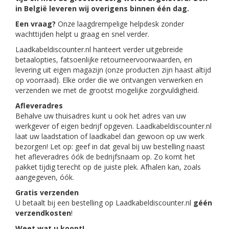
in België leveren wij overigens binnen één dag.
Een vraag?
Onze laagdrempelige helpdesk zonder
wachttijden helpt u graag en snel verder.
Laadkabeldiscounter.nl hanteert verder uitgebreide
betaalopties, fatsoenlijke retourneervoorwaarden, en
levering uit eigen magazijn (onze producten zijn haast altijd
op voorraad). Elke order die we ontvangen verwerken en
verzenden we met de grootst mogelijke zorgvuldigheid.
Afleveradres
Behalve uw thuisadres kunt u ook het adres van uw
werkgever of eigen bedrijf opgeven. Laadkabeldiscounter.nl
laat uw laadstation of laadkabel dan gewoon op uw werk
bezorgen! Let op: geef in dat geval bij uw bestelling naast
het afleveradres óók de bedrijfsnaam op. Zo komt het
pakket tijdig terecht op de juiste plek. Afhalen kan, zoals
aangegeven, óók.
Gratis verzenden
U betaalt bij een bestelling op Laadkabeldiscounter.nl
géén
verzendkosten
!
Weet wat u koopt!