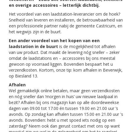
en overige accessoires – letterlijk dichtbij.
Het voordeel van een laadstation-leverancier om de hoek?
Snelheid van leveren en installeren, de betrouwbaarheid van
een professionele partner nabij de gemeente Castricum, en
het wegwijs zijn in de buurt.
Een ander voordeel van het kopen van een
laadstation in de buurt
is de mogelijkheid tot afhalen
van uw product. Dat maakt de levering nóg sneller – zeker
omdat de laadstations en – accessoires bij ons meestal
gewoon op voorraad liggen. Bovendien bespaart het u
verzendkosten. Kortom, onze tip: kom afhalen in Beverwijk,
op Biesland 13.
Afhalen
Wel gemakkelijk online betalen, maar geen verzendkosten
en nóg sneller dan ‘morgen in huis’ uw nieuwe laadpaal in
bezit? Afhalen bij ons magazijn kan op alle doordeweekse
dagen van 09.00 tot 17.00 én tussen 19.00 en 21.00 uur ’s
avonds. Op zondag kan afhalen tussen 15.00 en 21.00 uur 's
avonds. Bovendien: hebt u met spoed iets nodig op een
zaterdag? Neem ook dan gerust contact met ons op want
meestal zijn we wel in de gelegenheid om het te regelen!