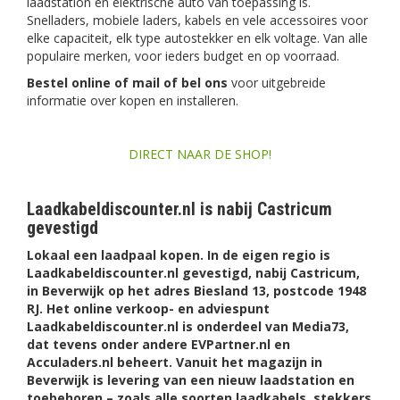
laadstation en elektrische auto van toepassing is.
Snelladers, mobiele laders, kabels en vele accessoires voor
elke capaciteit, elk type autostekker en elk voltage. Van alle
populaire merken, voor ieders budget en op voorraad.
Bestel online of mail of bel ons
voor uitgebreide
informatie over kopen en installeren.
DIRECT NAAR DE SHOP!
Laadkabeldiscounter.nl is nabij Castricum
gevestigd
Lokaal een laadpaal kopen. In de eigen regio is
Laadkabeldiscounter.nl gevestigd, nabij Castricum,
in Beverwijk op het adres Biesland 13, postcode 1948
RJ. Het online verkoop- en adviespunt
Laadkabeldiscounter.nl is onderdeel van Media73,
dat tevens onder andere EVPartner.nl en
Acculaders.nl beheert. Vanuit het magazijn in
Beverwijk is levering van een nieuw laadstation en
toebehoren – zoals alle soorten laadkabels, stekkers