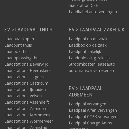
laadstation CEE
Laadkabel auto verlengen
EV > LAADPAAL THUIS
EV > LAADPAAL ZAKELIJK
Laadpaal kopen
Laadpaal op de zaak
Laadpunt thuis
Laadbox op de zaak
Laadbox thuis
Laadpunt zakelijk
Laadoplossing thuis
Laadoplossing zakelijk
Laadstations Beverwijk
Stroomkosten leaseauto
Laadstations Heemskerk
automatisch verrekenen
Laadstations Uitgeest
Laadstations Castricum
EV > LAADPAAL
Laadstations IJmuiden
ALGEMEEN
Laadstations Velsen
Laadstations Assendelft
Laadpaal vervangen
Laadstations Zaandam
Laadpaal Alfen vervangen
Laadstations Krommenie
Laadpaal CTEK vervangen
Laadstations Wormerveer
Laadpaal Charge Amps
Laadstations Zaanstad