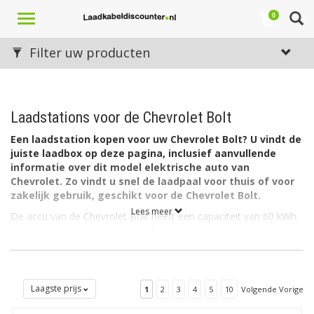
Toggle
0
navigation
Filter uw producten
Laadstations voor de Chevrolet Bolt
Een laadstation kopen voor uw Chevrolet Bolt? U vindt de
juiste laadbox op deze pagina, inclusief aanvullende
informatie over dit model elektrische auto van
Chevrolet. Zo vindt u snel de laadpaal voor thuis of voor
zakelijk gebruik, geschikt voor de Chevrolet Bolt.
Lees meer
De accu van de Chevrolet Bolt heeft een capaciteit van 60 kWh.
De lader in de auto laadt via 1 fase met maximaal 32A.
Welk soort laadstation voor de Chevrolet Bolt?
De Chevrolet Bolt heeft aan autozijde een aansluiting Type 1
(Yazaki) en kan als gezegd laden via 1 fase met 32 ampère.
Laagste prijs
1
2
3
4
5
10
Volgende Vorige
Hiervoor is een EV Laadbox Type 1, 1 fase, 32A geschikt.