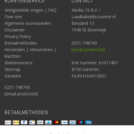
KLANTENSERVICE
CONTACT
Veelgestelde vragen | FAQ
Media 73 B.V. /
Over ons
Laadkabeldiscounter.nl
Algemene voorwaarden
Biesland 13
Disclaimer
1948 RJ Beverwijk
Privacy Policy
Betaalmethoden
0251-748743
Verzenden | retourneren |
[email protected]
klachten
Klantenservice
KvK nummer: 61011487
Sitemap
BTW nummer:
Garantie
NL854164315B01
0251-748743
[email protected]
BETAALMETHODEN