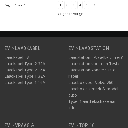
fasig 16A opladen van
Pagina 1 van 10
1
2
3
4
5
10
uw elektrische auto.
Geschikt voor alle typen
Volgende Vorige
elektrische auto's. Deze
lader is uitgevoerd in het
zwa
EV > LAADKABEL
EV > LAADSTATION
Laadkabel EV
Laadstation EV: welke zijn er?
Laadkabel Type 2 32A
Laadstation voor een Tesla
Laadkabel Type 2 16A
Laadstation zonder vaste
Laadkabel Type 1 32A
kabel
Laadkabel Type 1 16A
Laadbox voor Volvo V60
Laadbox elk merk & model
auto
Type B aardlekschakelaar |
Info
EV > VRAAG &
EV > TOP 10