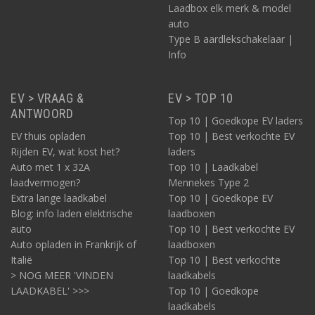
hiervoor een laadbox kiezen van 7,4kW (1 x 32A) of
Laadbox elk merk & model
22kW (3 x 32A waarvan de DS 3 1 x 32A zal
auto
gebruiken) aan laadvermogen.
Type B aardlekschakelaar |
Kies hieronder het model van DS en u vindt de
Info
meeste geschikte laadstations!
EV > VRAAG &
EV > TOP 10
ANTWOORD
Top 10 | Goedkope EV laders
EV thuis opladen
Top 10 | Best verkochte EV
Rijden EV, wat kost het?
laders
Auto met 1 x 32A
Top 10 | Laadkabel
laadvermogen?
Mennekes Type 2
Extra lange laadkabel
Top 10 | Goedkope EV
Blog: info laden elektrische
laadboxen
auto
Top 10 | Best verkochte EV
Auto opladen in Frankrijk of
laadboxen
Italië
Top 10 | Best verkochte
> NOG MEER 'VINDEN
laadkabels
LAADKABEL' >>>
Top 10 | Goedkope
laadkabels