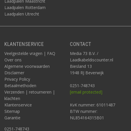
Laadpalen Maastricht
Laadpalen Rotterdam
Laadpalen Utrecht
KLANTENSERVICE
CONTACT
Veelgestelde vragen | FAQ
Media 73 B.V. /
Over ons
Laadkabeldiscounter.nl
Algemene voorwaarden
Biesland 13
Disclaimer
1948 RJ Beverwijk
Privacy Policy
Betaalmethoden
0251-748743
Verzenden | retourneren |
[email protected]
klachten
Klantenservice
KvK nummer: 61011487
Sitemap
BTW nummer:
Garantie
NL854164315B01
0251-748743