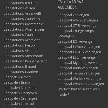
EV > LAADPAAL
Laadstations IJmuiden
ALGEMEEN
Laadstations Velsen
Laadstations Assendelft
Laadpaal vervangen
Laadstations Zaandam
Laadpaal Alfen vervangen
Laadstations Krommenie
Laadpaal CTEK vervangen
Laadstations Wormerveer
Laadpaal Charge Amps
Laadstations Zaanstad
vervangen
Laadstations Akersloot
Laadpaal EO vervangen
Laadstations Heiloo
Laadpaal EVBox vervangen
Laadstations Alkmaar
Laadpaal EVHUB vervangen
Laadstations Amsterdam
Laadpaal LS24 vervangen
Laadstations Kennemerland
Laadpaal Myenergi vervangen
Laadstations IJmond
Laadpaal Ratio vervangen
Laadstations Haarlem
Laadpaal Telwin vervangen
Laadpalen Almere
Laadpaal Wallbox vervangen
Laadpalen Breda
Laadpaal Webasto vervangen
Laadpalen Den Haag
Wallbox Pulsar kiezen: welk
Laadpalen Eindhoven
model?
Laadpalen Groningen
Laadpalen Lelystad