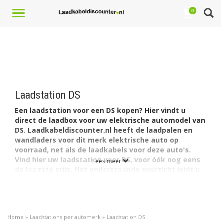
Toggle
0
navigation
Laadstation DS
Een laadstation voor een DS kopen? Hier vindt u
direct de laadbox voor uw elektrische automodel van
DS. Laadkabeldiscounter.nl heeft de laadpalen en
wandladers voor dit merk elektrische auto op
voorraad, net als de laadkabels voor deze auto's.
Vind hier uw laadstation voor DS, voor óók nog eens
Lees meer
de laagste prijs. Het onderstaande overzicht leidt u
snel en doeltreffend naar het juiste model.
Per model auto vindt u de daarvoor meest geschikte
laadstations. Zo heeft DS twee volledig elektrische auto's:
DS de Crossback E-Tense en de DS N°8.
Home
»
Laadstations per automerk
»
Laadstation DS