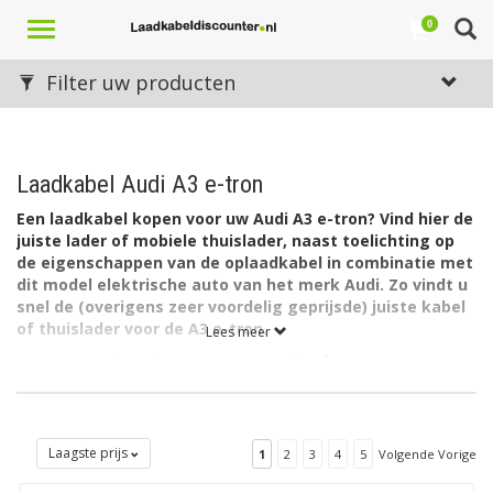
Toggle
0
navigation
Filter uw producten
Laadkabel Audi A3 e-tron
Een laadkabel kopen voor uw Audi A3 e-tron? Vind hier de
juiste lader of mobiele thuislader, naast toelichting op
de eigenschappen van de oplaadkabel in combinatie met
dit model elektrische auto van het merk Audi. Zo vindt u
snel de (overigens zeer voordelig geprijsde) juiste kabel
of thuislader voor de A3 e-tron.
Lees meer
De accu van de Audi A3 e-tron quattro heeft een capaciteit van
8,8 kWh. De lader in de auto laadt via 1 fase met maximaal 16A
(1 x 3,7kW = 3,7kW).
Belangrijk om te weten
Laagste prijs
1
2
3
4
5
Volgende Vorige
De Audi A3 e-tron is alléén gemaakt op laadkabels van 16A. Is
de kabel gezekerd met een ander amperage dan 16? Dan zal de