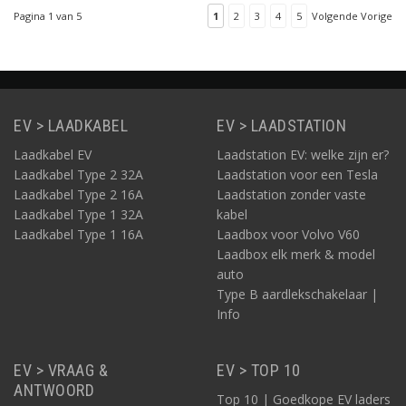
van deze kabel is 7,5
Pagina 1 van 5
1
2
3
4
5
Volgende Vorige
meter.
EV > LAADKABEL
EV > LAADSTATION
Laadkabel EV
Laadstation EV: welke zijn er?
Laadkabel Type 2 32A
Laadstation voor een Tesla
Laadkabel Type 2 16A
Laadstation zonder vaste
Laadkabel Type 1 32A
kabel
Laadkabel Type 1 16A
Laadbox voor Volvo V60
Laadbox elk merk & model
auto
Type B aardlekschakelaar |
Info
EV > VRAAG &
EV > TOP 10
ANTWOORD
Top 10 | Goedkope EV laders