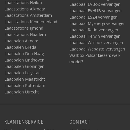
Laadstations Heiloo
Laadpaal EVBox vervangen
Laadstations Alkmaar
Laadpaal EVHUB vervangen
Laadstations Amsterdam
Laadpaal LS24 vervangen
Laadstations Kennemerland
Laadpaal Myenergi vervangen
Laadstations IJmond
Laadpaal Ratio vervangen
Laadstations Haarlem
Laadpaal Telwin vervangen
Laadpalen Almere
Laadpaal Wallbox vervangen
Laadpalen Breda
Laadpaal Webasto vervangen
Laadpalen Den Haag
Wallbox Pulsar kiezen: welk
Laadpalen Eindhoven
model?
Laadpalen Groningen
Laadpalen Lelystad
Laadpalen Maastricht
Laadpalen Rotterdam
Laadpalen Utrecht
KLANTENSERVICE
CONTACT