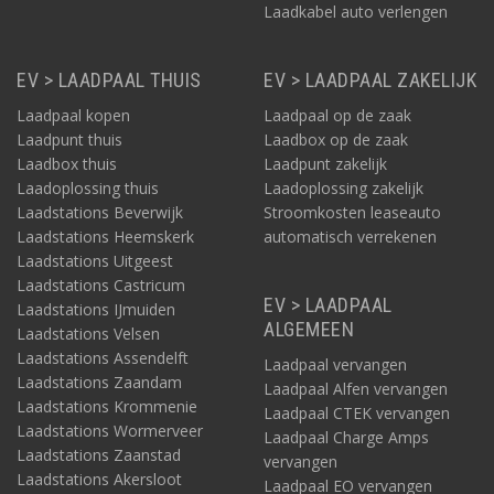
Laadkabel auto verlengen
EV > LAADPAAL THUIS
EV > LAADPAAL ZAKELIJK
Laadpaal kopen
Laadpaal op de zaak
Laadpunt thuis
Laadbox op de zaak
Laadbox thuis
Laadpunt zakelijk
Laadoplossing thuis
Laadoplossing zakelijk
Laadstations Beverwijk
Stroomkosten leaseauto
Laadstations Heemskerk
automatisch verrekenen
Laadstations Uitgeest
Laadstations Castricum
EV > LAADPAAL
Laadstations IJmuiden
ALGEMEEN
Laadstations Velsen
Laadstations Assendelft
Laadpaal vervangen
Laadstations Zaandam
Laadpaal Alfen vervangen
Laadstations Krommenie
Laadpaal CTEK vervangen
Laadstations Wormerveer
Laadpaal Charge Amps
Laadstations Zaanstad
vervangen
Laadstations Akersloot
Laadpaal EO vervangen