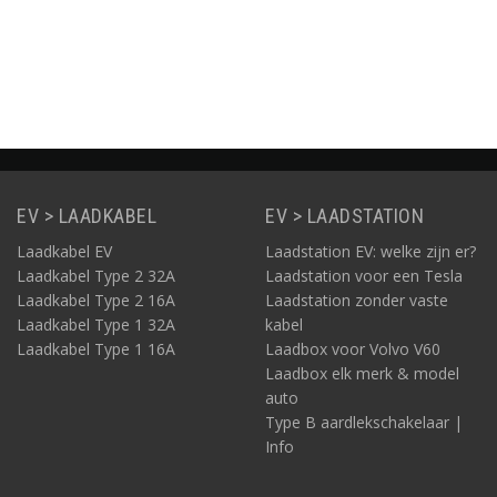
ack
- Asphalt Black
Informatie
Informatie
Informatie
EV > LAADKABEL
EV > LAADSTATION
Laadkabel EV
Laadstation EV: welke zijn er?
Laadkabel Type 2 32A
Laadstation voor een Tesla
Laadkabel Type 2 16A
Laadstation zonder vaste
Laadkabel Type 1 32A
kabel
Laadkabel Type 1 16A
Laadbox voor Volvo V60
Laadbox elk merk & model
auto
Type B aardlekschakelaar |
Info