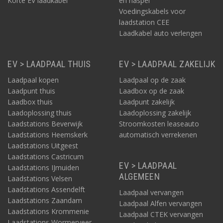
Korte EV laadkabel
en haspel
Voedingskabels voor
laadstation CEE
Laadkabel auto verlengen
EV > LAADPAAL THUIS
EV > LAADPAAL ZAKELIJK
Laadpaal kopen
Laadpaal op de zaak
Laadpunt thuis
Laadbox op de zaak
Laadbox thuis
Laadpunt zakelijk
Laadoplossing thuis
Laadoplossing zakelijk
Laadstations Beverwijk
Stroomkosten leaseauto
Laadstations Heemskerk
automatisch verrekenen
Laadstations Uitgeest
Laadstations Castricum
EV > LAADPAAL
Laadstations IJmuiden
ALGEMEEN
Laadstations Velsen
Laadstations Assendelft
Laadpaal vervangen
Laadstations Zaandam
Laadpaal Alfen vervangen
Laadstations Krommenie
Laadpaal CTEK vervangen
Laadstations Wormerveer