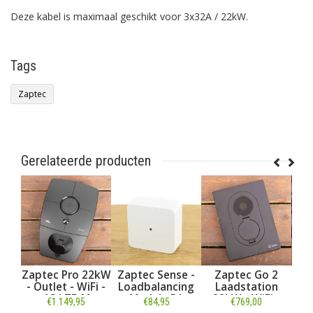
Deze kabel is maximaal geschikt voor 3x32A / 22kW.
Tags
Zaptec
Gerelateerde producten
Zaptec Pro 22kW
Zaptec Sense -
Zaptec Go 2
n
- Outlet - WiFi -
Loadbalancing
Laadstation
Laa
 -
4G LTE-M
Module P1
22kW - WiFi -
Typ
00
€1.149,95
€84,95
€769,00
App
kWh meter - App
32A