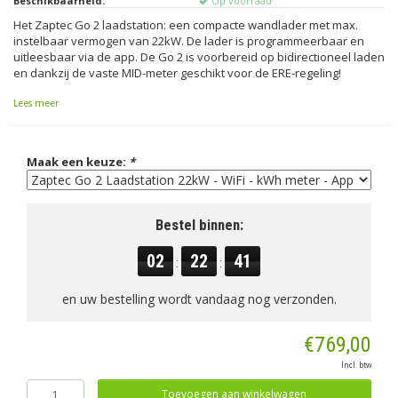
Beschikbaarheid:
Op voorraad
Het Zaptec Go 2 laadstation: een compacte wandlader met max.
instelbaar vermogen van 22kW. De lader is programmeerbaar en
uitleesbaar via de app. De Go 2 is voorbereid op bidirectioneel laden
en dankzij de vaste MID-meter geschikt voor de ERE-regeling!
Lees meer
Maak een keuze:
*
Bestel binnen:
02
22
40
:
:
en uw bestelling wordt vandaag nog verzonden.
€769,00
Incl. btw
Toevoegen aan winkelwagen