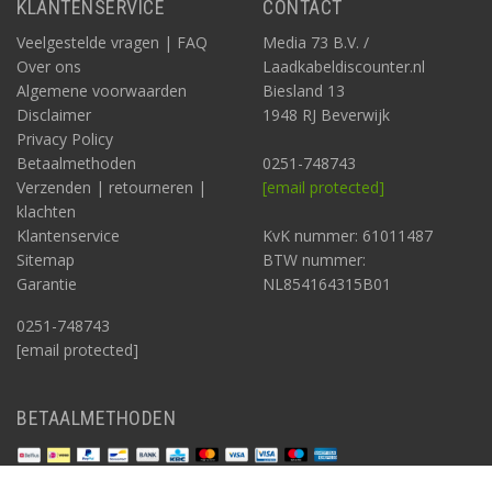
KLANTENSERVICE
CONTACT
Veelgestelde vragen | FAQ
Media 73 B.V. /
Over ons
Laadkabeldiscounter.nl
Algemene voorwaarden
Biesland 13
Disclaimer
1948 RJ Beverwijk
Privacy Policy
Betaalmethoden
0251-748743
Verzenden | retourneren |
[email protected]
klachten
Klantenservice
KvK nummer: 61011487
Sitemap
BTW nummer:
Garantie
NL854164315B01
0251-748743
[email protected]
BETAALMETHODEN