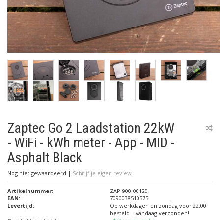
Zaptec Go 2 Laadstation 22kW
- WiFi - kWh meter - App - MID -
Asphalt Black
Nog niet gewaardeerd
|
Schrijf je eigen review
Artikelnummer:
ZAP-900-00120
EAN:
7090038510575
Levertijd:
Op werkdagen en zondag voor 22:00
besteld = vandaag verzonden!