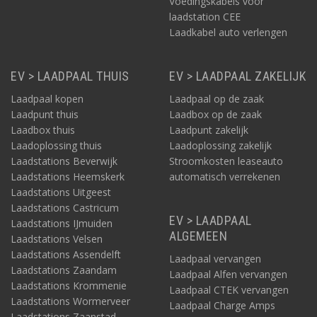
Voedingskabels voor
laadstation CEE
Laadkabel auto verlengen
EV > LAADPAAL THUIS
EV > LAADPAAL ZAKELIJK
Laadpaal kopen
Laadpaal op de zaak
Laadpunt thuis
Laadbox op de zaak
Laadbox thuis
Laadpunt zakelijk
Laadoplossing thuis
Laadoplossing zakelijk
Laadstations Beverwijk
Stroomkosten leaseauto
Laadstations Heemskerk
automatisch verrekenen
Laadstations Uitgeest
Laadstations Castricum
EV > LAADPAAL
Laadstations IJmuiden
ALGEMEEN
Laadstations Velsen
Laadstations Assendelft
Laadpaal vervangen
Laadstations Zaandam
Laadpaal Alfen vervangen
Laadstations Krommenie
Laadpaal CTEK vervangen
Laadstations Wormerveer
Laadpaal Charge Amps
Laadstations Zaanstad