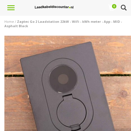
Toggle
0
navigation
Home
/
Zaptec Go 2 Laadstation 22kW - WiFi - kWh meter - App - MID -
Asphalt Black