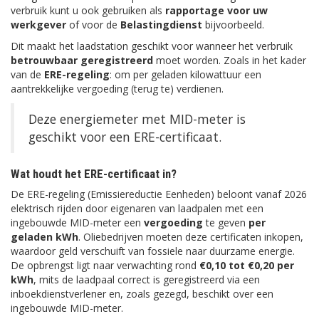
verbruik kunt u ook gebruiken als
rapportage voor uw
werkgever
of voor de
Belastingdienst
bijvoorbeeld.
Dit maakt het laadstation geschikt voor wanneer het verbruik
betrouwbaar geregistreerd
moet worden. Zoals in het kader
van de
ERE-regeling
: om per geladen kilowattuur een
aantrekkelijke vergoeding (terug te) verdienen.
Deze energiemeter met MID-meter is
geschikt voor een ERE-certificaat.
Wat houdt het ERE-certificaat in?
De ERE-regeling (Emissiereductie Eenheden) beloont vanaf 2026
elektrisch rijden door eigenaren van laadpalen met een
ingebouwde MID-meter een
vergoeding
te geven
per
geladen kWh
. Oliebedrijven moeten deze certificaten inkopen,
waardoor geld verschuift van fossiele naar duurzame energie.
De opbrengst ligt naar verwachting rond
€0,10 tot €0,20 per
kWh
, mits de laadpaal correct is geregistreerd via een
inboekdienstverlener en, zoals gezegd, beschikt over een
ingebouwde MID-meter.