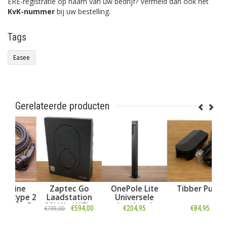
ERE-registratie op naam van uw bedrijf? Vermeld dan ook het
KvK-nummer
bij uw bestelling.
Tags
Easee
Gerelateerde producten
ne
Zaptec Go
OnePole Lite
Tibber Pulse
R
pe 2
Laadstation
Universele
Laa
 - 5
22kW - WiFi -
Laadpaal
- 3
€594,00
€204,95
€84,95
€799,00
kWh meter - App
- Asphalt Black