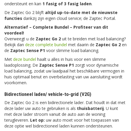
ondersteunt en kan
1 fasig of 3 fasig laden
.
De Zaptec Go 2 blijft
altijd up-to-date met de nieuwste
functies
dankzij zijn eigen cloud service; de Zaptec Portal.
Alternatief – Complete Bundel – Profiteer van dit
voordeel!
Overweegt u de
Zaptec Go 2
uit te breiden met load balancing?
Bekijk dan
deze complete bundel
met daarin de
Zaptec Go 2
en
de
Zaptec Sense P1
voor slimme load balancing.
Met
deze bundel
haalt u alles in huis voor een slimme
laadoplossing. De
Zaptec Sense P1
zorgt voor dynamische
load balancing, zodat uw laadpaal het beschikbare vermogen in
huis optimaal benut en overbelasting van uw aansluiting wordt
voorkomen.
Bidirectioneel laden/ vehicle-to-grid (V2G)
De Zaptec Go 2 is een bidirectionele lader. Dat houdt in dat met
deze lader uw auto te gebruiken is als
thuisbatterij
. U kunt
met deze lader stroom vanuit de auto aan de woning
terugleveren.
Let op:
uw auto moet voor het toepassen van
deze optie wel bidirectioneel laden kunnen ondersteunen.