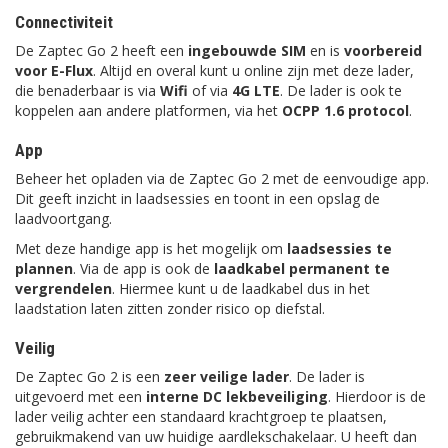
Connectiviteit
De Zaptec Go 2 heeft een
ingebouwde SIM
en is
voorbereid
voor E-Flux
. Altijd en overal kunt u online zijn met deze lader,
die benaderbaar is via
Wifi
of via
4G LTE
. De lader is ook te
koppelen aan andere platformen, via het
OCPP 1.6 protocol
.
App
Beheer het opladen via de Zaptec Go 2 met de eenvoudige app.
Dit geeft inzicht in laadsessies en toont in een opslag de
laadvoortgang.
Met deze handige app is het mogelijk om
laadsessies te
plannen
. Via de app is ook de
laadkabel permanent te
vergrendelen
. Hiermee kunt u de laadkabel dus in het
laadstation laten zitten zonder risico op diefstal.
Veilig
De Zaptec Go 2 is een
zeer veilige lader
. De lader is
uitgevoerd met een
interne DC lekbeveiliging
. Hierdoor is de
lader veilig achter een standaard krachtgroep te plaatsen,
gebruikmakend van uw huidige aardlekschakelaar. U heeft dan