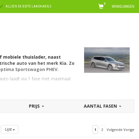
0
WINKELWAGEN
ALLEEN DE BESTE LAADKABELS
f mobiele thuislader, naast
rische auto van het merk Kia. Zo
e Optima Sportswagon PHEV.
auto laadt via 1 fase met maximaal
fase met 16 ampère. Hiervoor is een EV
PRIJS
AANTAL FASEN
bels voor Kia
. Op zoek naar een kabel
 voor alle automerken
. Of kijk, zoals
tswagon PHEV
.
Lijst
1
2
Volgende Vorige