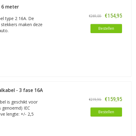
- 6 meter
€154,95
€269,00
el type 2 16A. De
n stekkers maken deze
Bestellen
auto.
lkabel - 3 fase 16A
€159,95
€219,95
bel is geschikt voor
es genoemd) IEC
Bestellen
ve lengte: +/- 2,5