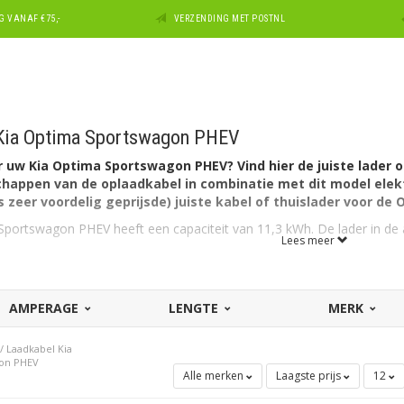
 VANAF €75,-
VERZENDING MET POSTNL
 Kia Optima Sportswagon PHEV
 uw Kia Optima Sportswagon PHEV? Vind hier de juiste lader o
chappen van de oplaadkabel in combinatie met dit model elekt
ns zeer voordelig geprijsde) juiste kabel of thuislader voor d
portswagon PHEV heeft een capaciteit van 11,3 kWh. De lader in de 
Lees meer
r de Kia Optima Sportswagon PHEV?
HEV heeft aan autozijde een aansluiting Type 2 en kan laden via 1 
AMPERAGE
LENGTE
MERK
A geschikt.
kabel voor een andere Kia?
Zie dan ons overzicht met
alle laadka
/
Laadkabel Kia
a? Maak dan uw keuze bij ons uitgebreide overzicht met
laadkabels
gon PHEV
 laders en thuisladers die geschikt zijn voor het model
Optima Spor
Alle merken
Laagste prijs
12