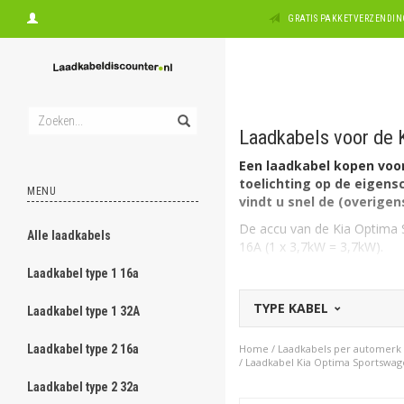
GRATIS PAKKETVERZENDING
Laadkabels voor de
Een laadkabel kopen voor
toelichting op de eigens
MENU
vindt u snel de (overige
De accu van de Kia Optima S
Alle laadkabels
16A (1 x 3,7kW = 3,7kW).
Welk type laadkabel voo
Laadkabel type 1 16a
De Kia Optima Sportswagon P
TYPE KABEL
laadkabel Type 2, 1 fase, 16
Laadkabel type 1 32A
Op zoek naar een oplaad
Laadkabel type 2 16a
Home
/
Laadkabels per automerk
voor een ander merk dan Ki
/
Laadkabel Kia Optima Sportswa
vermeld, hieronder voor alle
Laadkabel type 2 32a