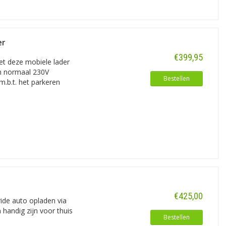
er
€399,95
et deze mobiele lader
en normaal 230V
Bestellen
m.b.t. het parkeren
€425,00
ride auto opladen via
handig zijn voor thuis
Bestellen