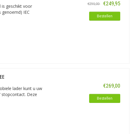
€249,95
€295,00
 is geschikt voor
es genoemd) IEC
Bestellen
EE
€269,00
obiele lader kunt u uw
V stopcontact. Deze
Bestellen