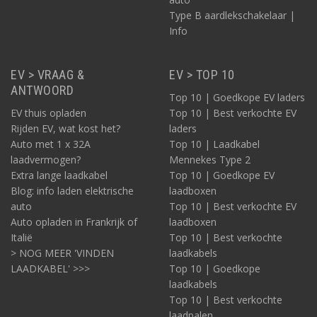
Type B aardlekschakelaar |
Info
EV > VRAAG &
EV > TOP 10
ANTWOORD
Top 10 | Goedkope EV laders
EV thuis opladen
Top 10 | Best verkochte EV
Rijden EV, wat kost het?
laders
Auto met 1 x 32A
Top 10 | Laadkabel
laadvermogen?
Mennekes Type 2
Extra lange laadkabel
Top 10 | Goedkope EV
Blog: info laden elektrische
laadboxen
auto
Top 10 | Best verkochte EV
Auto opladen in Frankrijk of
laadboxen
Italië
Top 10 | Best verkochte
> NOG MEER 'VINDEN
laadkabels
LAADKABEL' >>>
Top 10 | Goedkope
laadkabels
Top 10 | Best verkochte
laadpalen