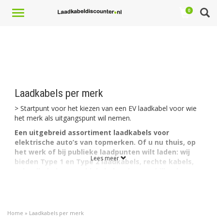
Toggle
0
navigation
Laadkabels per merk
> Startpunt voor het kiezen van een EV laadkabel voor wie
het merk als uitgangspunt wil nemen.
Een uitgebreid assortiment laadkabels voor
elektrische auto’s van topmerken. Of u nu thuis, op
het werk of bij publieke laadpunten wilt laden: wij
Lees meer
bieden Type 1 en Type 2 laadkabels, rechte kabels,
spiraalkabels en mobiele laders in verschillende
ampèrages en lengtes. Selecteer hier op het
gewenste merk.
Voor elk type auto en elke laadomgeving en -
Home
»
Laadkabels per merk
omstandigheden: de merkkabels in deze shop voldoen aan