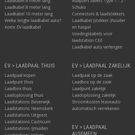
Laadkabel 6 meter lang
Adapters laders Type 1 - 2 -
Laadkabel 8 meter lang
Schuko
Laadkabel 10 meter lang
Connectors & laadstekkers
Welke lengte laadkabel auto?
Laadkabel (stekker-)houder
Korte EV laadkabel
en haspel
Voedingskabels voor
laadstation CEE
Laadkabel auto verlengen
EV > LAADPAAL THUIS
EV > LAADPAAL ZAKELIJK
Laadpaal kopen
Laadpaal op de zaak
Laadpunt thuis
Laadbox op de zaak
Laadbox thuis
Laadpunt zakelijk
Laadoplossing thuis
Laadoplossing zakelijk
Laadstations Beverwijk
Stroomkosten leaseauto
Laadstations Heemskerk
automatisch verrekenen
Laadstations Uitgeest
Laadstations Castricum
EV > LAADPAAL
Laadstations IJmuiden
ALGEMEEN
Laadstations Velsen