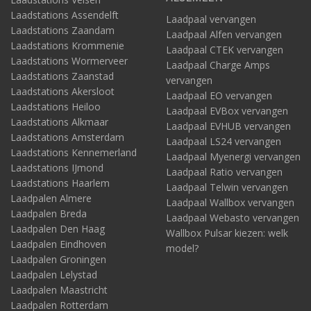
Laadstations Assendelft
Laadpaal vervangen
Laadstations Zaandam
Laadpaal Alfen vervangen
Laadstations Krommenie
Laadpaal CTEK vervangen
Laadstations Wormerveer
Laadpaal Charge Amps
Laadstations Zaanstad
vervangen
Laadstations Akersloot
Laadpaal EO vervangen
Laadstations Heiloo
Laadpaal EVBox vervangen
Laadstations Alkmaar
Laadpaal EVHUB vervangen
Laadstations Amsterdam
Laadpaal LS24 vervangen
Laadstations Kennemerland
Laadpaal Myenergi vervangen
Laadstations IJmond
Laadpaal Ratio vervangen
Laadstations Haarlem
Laadpaal Telwin vervangen
Laadpalen Almere
Laadpaal Wallbox vervangen
Laadpalen Breda
Laadpaal Webasto vervangen
Laadpalen Den Haag
Wallbox Pulsar kiezen: welk
Laadpalen Eindhoven
model?
Laadpalen Groningen
Laadpalen Lelystad
Laadpalen Maastricht
Laadpalen Rotterdam