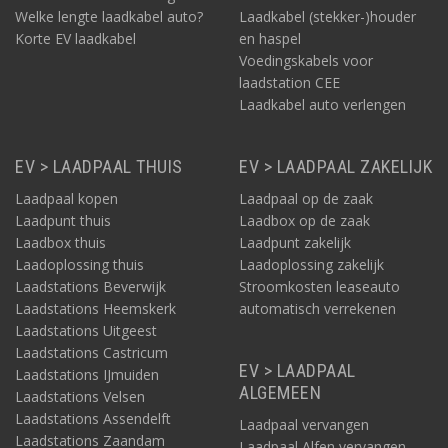
Welke lengte laadkabel auto?
Laadkabel (stekker-)houder
Korte EV laadkabel
en haspel
Voedingskabels voor
laadstation CEE
Laadkabel auto verlengen
EV > LAADPAAL THUIS
EV > LAADPAAL ZAKELIJK
Laadpaal kopen
Laadpaal op de zaak
Laadpunt thuis
Laadbox op de zaak
Laadbox thuis
Laadpunt zakelijk
Laadoplossing thuis
Laadoplossing zakelijk
Laadstations Beverwijk
Stroomkosten leaseauto
Laadstations Heemskerk
automatisch verrekenen
Laadstations Uitgeest
Laadstations Castricum
EV > LAADPAAL
Laadstations IJmuiden
ALGEMEEN
Laadstations Velsen
Laadstations Assendelft
Laadpaal vervangen
Laadstations Zaandam
Laadpaal Alfen vervangen