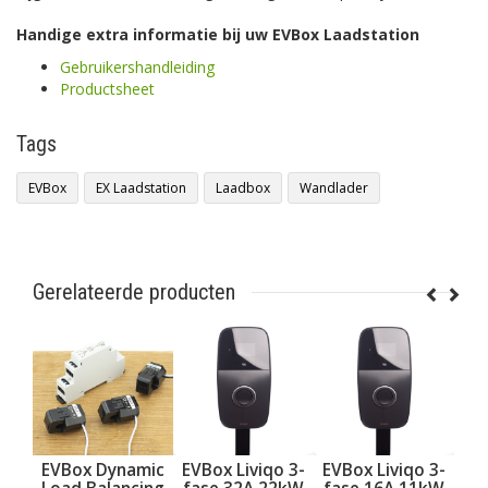
Handige extra informatie bij uw EVBox Laadstation
Gebruikershandleiding
Productsheet
Tags
EVBox
EX Laadstation
Laadbox
Wandlader
Gerelateerde producten
EVBox Liviqo 3-
EVBox Dynamic
EVBox Liviqo 3-
EVBox Li