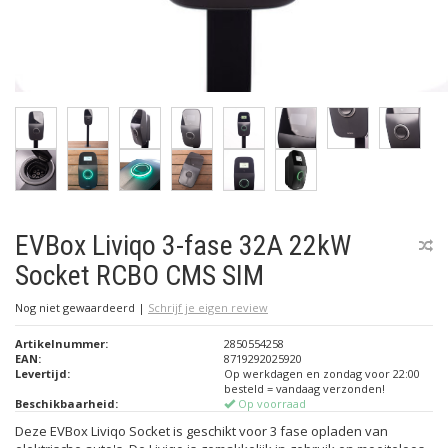
EVBox Liviqo 3-fase 32A 22kW
Socket RCBO CMS SIM
Nog niet gewaardeerd
|
Schrijf je eigen review
Artikelnummer:
2850554258
EAN:
8719292025920
Levertijd:
Op werkdagen en zondag voor 22:00
besteld = vandaag verzonden!
Beschikbaarheid:
Op voorraad
Deze EVBox Liviqo Socket is geschikt voor 3 fase opladen van