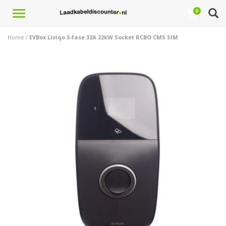
Toggle
0
navigation
Home
/
EVBox Liviqo 3-fase 32A 22kW Socket RCBO CMS SIM