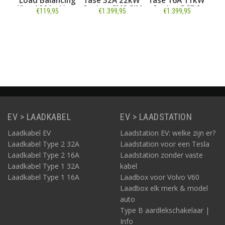
fase 32A 22kW
Load Balancing
fase 32A 22kW
fase 16
ype 2 kabel 6m
Kit - 100A - Voor
Socket CMS SIM
Socket
€1.499,95
€119,95
€1.399,95
€1.399
CMS SIM
EVBox Livo en
CMS 
Liviqo
Informatie
Informatie
Informatie
Inform
EV > LAADKABEL
EV > LAADSTATION
Laadkabel EV
Laadstation EV: welke zijn er?
Laadkabel Type 2 32A
Laadstation voor een Tesla
Laadkabel Type 2 16A
Laadstation zonder vaste
Laadkabel Type 1 32A
kabel
Laadkabel Type 1 16A
Laadbox voor Volvo V60
Laadbox elk merk & model
auto
Type B aardlekschakelaar |
Info