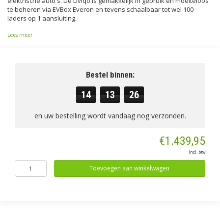
elektrische auto's. De Liviqo is gemakkelijk in gebruik en moeiteloos
te beheren via EVBox Everon en tevens schaalbaar tot wel 100
laders op 1 aansluiting.
Lees meer
Bestel binnen:
14
13
26
:
:
en uw bestelling wordt vandaag nog verzonden.
€1.439,95
Incl. btw
Toevoegen aan winkelwagen