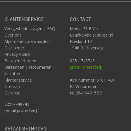
KLANTENSERVICE
CONTACT
Veelgestelde vragen | FAQ
Media 73 B.V. /
Over ons
Laadkabeldiscounter.nl
Algemene voorwaarden
Biesland 13
Disclaimer
1948 RJ Beverwijk
Privacy Policy
Betaalmethoden
0251-748743
Verzenden | retourneren |
[email protected]
klachten
Klantenservice
KvK nummer: 61011487
Sitemap
BTW nummer:
Garantie
NL854164315B01
0251-748743
[email protected]
BETAALMETHODEN