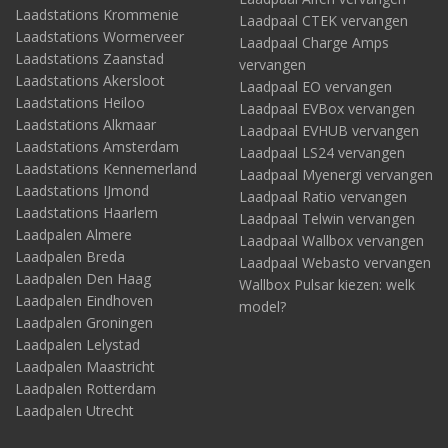
Laadstations Krommenie
Laadpaal CTEK vervangen
Laadstations Wormerveer
Laadpaal Charge Amps
Laadstations Zaanstad
vervangen
Laadstations Akersloot
Laadpaal EO vervangen
Laadstations Heiloo
Laadpaal EVBox vervangen
Laadstations Alkmaar
Laadpaal EVHUB vervangen
Laadstations Amsterdam
Laadpaal LS24 vervangen
Laadstations Kennemerland
Laadpaal Myenergi vervangen
Laadstations IJmond
Laadpaal Ratio vervangen
Laadstations Haarlem
Laadpaal Telwin vervangen
Laadpalen Almere
Laadpaal Wallbox vervangen
Laadpalen Breda
Laadpaal Webasto vervangen
Laadpalen Den Haag
Wallbox Pulsar kiezen: welk
Laadpalen Eindhoven
model?
Laadpalen Groningen
Laadpalen Lelystad
Laadpalen Maastricht
Laadpalen Rotterdam
Laadpalen Utrecht