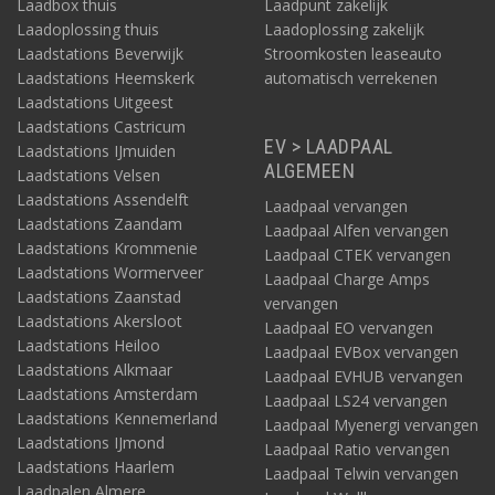
Laadbox thuis
Laadpunt zakelijk
Laadoplossing thuis
Laadoplossing zakelijk
Laadstations Beverwijk
Stroomkosten leaseauto
Laadstations Heemskerk
automatisch verrekenen
Laadstations Uitgeest
Laadstations Castricum
EV > LAADPAAL
Laadstations IJmuiden
ALGEMEEN
Laadstations Velsen
Laadstations Assendelft
Laadpaal vervangen
Laadstations Zaandam
Laadpaal Alfen vervangen
Laadstations Krommenie
Laadpaal CTEK vervangen
Laadstations Wormerveer
Laadpaal Charge Amps
Laadstations Zaanstad
vervangen
Laadstations Akersloot
Laadpaal EO vervangen
Laadstations Heiloo
Laadpaal EVBox vervangen
Laadstations Alkmaar
Laadpaal EVHUB vervangen
Laadstations Amsterdam
Laadpaal LS24 vervangen
Laadstations Kennemerland
Laadpaal Myenergi vervangen
Laadstations IJmond
Laadpaal Ratio vervangen
Laadstations Haarlem
Laadpaal Telwin vervangen
Laadpalen Almere