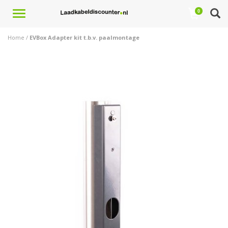
Toggle
0
navigation
Home
/
EVBox Adapter kit t.b.v. paalmontage