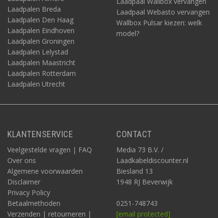
Laadpaal Wallbox vervangen
Laadpalen Breda
Laadpaal Webasto vervangen
Laadpalen Den Haag
Wallbox Pulsar kiezen: welk
Laadpalen Eindhoven
model?
Laadpalen Groningen
Laadpalen Lelystad
Laadpalen Maastricht
Laadpalen Rotterdam
Laadpalen Utrecht
KLANTENSERVICE
CONTACT
Veelgestelde vragen | FAQ
Media 73 B.V. /
Over ons
Laadkabeldiscounter.nl
Algemene voorwaarden
Biesland 13
Disclaimer
1948 RJ Beverwijk
Privacy Policy
Betaalmethoden
0251-748743
Verzenden | retourneren |
[email protected]