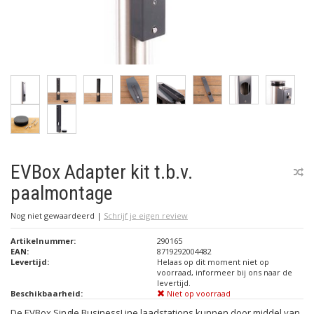
EVBox Adapter kit t.b.v.
paalmontage
Nog niet gewaardeerd
|
Schrijf je eigen review
Artikelnummer:
290165
EAN:
8719292004482
Levertijd:
Helaas op dit moment niet op
voorraad, informeer bij ons naar de
levertijd.
Beschikbaarheid:
Niet op voorraad
De EVBox Single BusinessLine laadstations kunnen door middel van