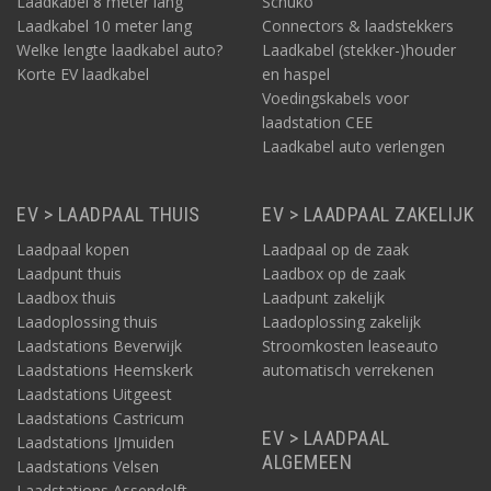
Laadkabel 8 meter lang
Schuko
Laadkabel 10 meter lang
Connectors & laadstekkers
Welke lengte laadkabel auto?
Laadkabel (stekker-)houder
Korte EV laadkabel
en haspel
Voedingskabels voor
laadstation CEE
Laadkabel auto verlengen
EV > LAADPAAL THUIS
EV > LAADPAAL ZAKELIJK
Laadpaal kopen
Laadpaal op de zaak
Laadpunt thuis
Laadbox op de zaak
Laadbox thuis
Laadpunt zakelijk
Laadoplossing thuis
Laadoplossing zakelijk
Laadstations Beverwijk
Stroomkosten leaseauto
Laadstations Heemskerk
automatisch verrekenen
Laadstations Uitgeest
Laadstations Castricum
EV > LAADPAAL
Laadstations IJmuiden
ALGEMEEN
Laadstations Velsen
Laadstations Assendelft