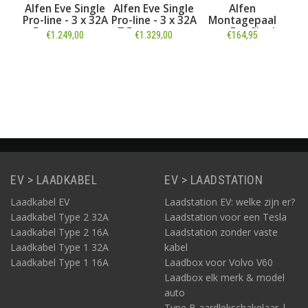
ngle
Alfen Eve Single
Alfen Eve Single
Alfen
 32A
Pro-line - 3 x 32A
Pro-line - 3 x 32A
Montagepaal
M
ID -
- 5 meter vaste
- 7,5 meter vaste
voor Eve Single
voo
€1.249,00
€1.329,00
€164,95
kabel - RFID - E-
kabel - RFID - E-
Flux
Flux
Informatie
Informatie
Informatie
EV > LAADKABEL
EV > LAADSTATION
Laadkabel EV
Laadstation EV: welke zijn er?
Laadkabel Type 2 32A
Laadstation voor een Tesla
Laadkabel Type 2 16A
Laadstation zonder vaste
Laadkabel Type 1 32A
kabel
Laadkabel Type 1 16A
Laadbox voor Volvo V60
Laadbox elk merk & model
auto
Type B aardlekschakelaar |