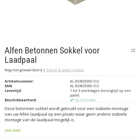
Alfen Betonnen Sokkel voor
Laadpaal
Nog niet gewaardeerd
|
Schrijf je eigen review
Artikelnummer:
AL-833829300-ICU
EAN:
AL-833829300-ICU
Levertijd:
1 tot 3 werkdagen bezorgtijd op een
pallet.
Beschikbaarheid:
Op voorraad
Deze betonnen sokkel wordt gebruikt voor een stabiele montage
van uw Alfen laadpaal op een plaats waar geen andere stabiele
montage van de laadpaal mogelijk is.
Lees meer