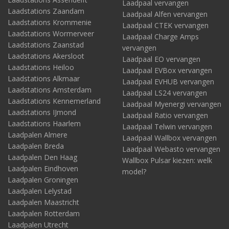
Laadpaal vervangen
Laadstations Zaandam
Laadpaal Alfen vervangen
Laadstations Krommenie
Laadpaal CTEK vervangen
Laadstations Wormerveer
Laadpaal Charge Amps
Laadstations Zaanstad
vervangen
Laadstations Akersloot
Laadpaal EO vervangen
Laadstations Heiloo
Laadpaal EVBox vervangen
Laadstations Alkmaar
Laadpaal EVHUB vervangen
Laadstations Amsterdam
Laadpaal LS24 vervangen
Laadstations Kennemerland
Laadpaal Myenergi vervangen
Laadstations IJmond
Laadpaal Ratio vervangen
Laadstations Haarlem
Laadpaal Telwin vervangen
Laadpalen Almere
Laadpaal Wallbox vervangen
Laadpalen Breda
Laadpaal Webasto vervangen
Laadpalen Den Haag
Wallbox Pulsar kiezen: welk
Laadpalen Eindhoven
model?
Laadpalen Groningen
Laadpalen Lelystad
Laadpalen Maastricht
Laadpalen Rotterdam
Laadpalen Utrecht