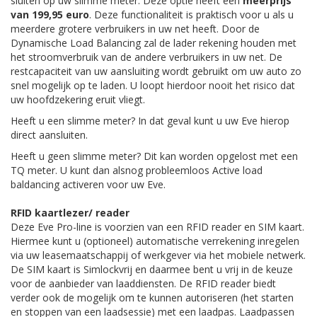
sluiten op uw slimme meter. Deze optie heeft een
meerprijs
van 199,95 euro
. Deze functionaliteit is praktisch voor u als u
meerdere grotere verbruikers in uw net heeft. Door de
Dynamische Load Balancing zal de lader rekening houden met
het stroomverbruik van de andere verbruikers in uw net. De
restcapaciteit van uw aansluiting wordt gebruikt om uw auto zo
snel mogelijk op te laden. U loopt hierdoor nooit het risico dat
uw hoofdzekering eruit vliegt.
Heeft u een slimme meter? In dat geval kunt u uw Eve hierop
direct aansluiten.
Heeft u geen slimme meter? Dit kan worden opgelost met een
TQ meter. U kunt dan alsnog probleemloos Active load
baldancing activeren voor uw Eve.
RFID kaartlezer/ reader
Deze Eve Pro-line is voorzien van een RFID reader en SIM kaart.
Hiermee kunt u (optioneel) automatische verrekening inregelen
via uw leasemaatschappij of werkgever via het mobiele netwerk.
De SIM kaart is Simlockvrij en daarmee bent u vrij in de keuze
voor de aanbieder van laaddiensten. De RFID reader biedt
verder ook de mogelijk om te kunnen autoriseren (het starten
en stoppen van een laadsessie) met een laadpas. Laadpassen