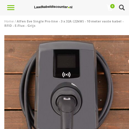
Toggle
0
navigation
Home
/
Alfen Eve Single Pro-line - 3 x 32A (22kW) - 10 meter vaste kabel -
RFID - E-Flux - Grijs