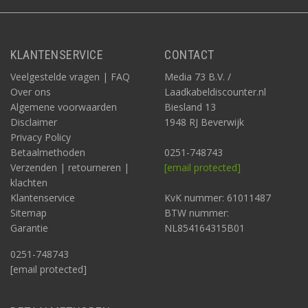
KLANTENSERVICE
CONTACT
Veelgestelde vragen | FAQ
Media 73 B.V. /
Over ons
Laadkabeldiscounter.nl
Algemene voorwaarden
Biesland 13
Disclaimer
1948 RJ Beverwijk
Privacy Policy
Betaalmethoden
0251-748743
Verzenden | retourneren |
[email protected]
klachten
Klantenservice
KvK nummer: 61011487
Sitemap
BTW nummer:
Garantie
NL854164315B01
0251-748743
[email protected]