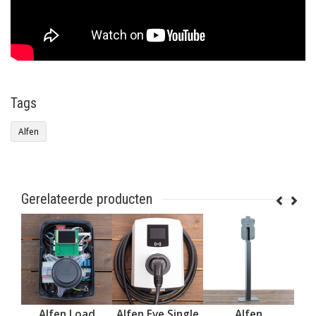
Tags
Alfen
Gerelateerde producten
ngle
Alfen Load
Alfen Eve Single
Alfen