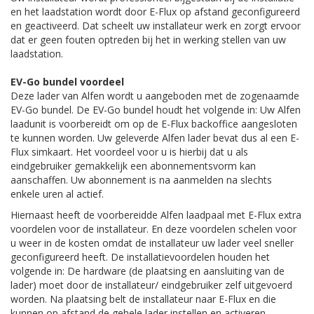
en het laadstation wordt door E-Flux op afstand geconfigureerd
en geactiveerd. Dat scheelt uw installateur werk en zorgt ervoor
dat er geen fouten optreden bij het in werking stellen van uw
laadstation.
EV-Go bundel voordeel
Deze lader van Alfen wordt u aangeboden met de zogenaamde
EV-Go bundel. De EV-Go bundel houdt het volgende in: Uw Alfen
laadunit is voorbereidt om op de E-Flux backoffice aangesloten
te kunnen worden. Uw geleverde Alfen lader bevat dus al een E-
Flux simkaart. Het voordeel voor u is hierbij dat u als
eindgebruiker gemakkelijk een abonnementsvorm kan
aanschaffen. Uw abonnement is na aanmelden na slechts
enkele uren al actief.
Hiernaast heeft de voorbereidde Alfen laadpaal met E-Flux extra
voordelen voor de installateur. En deze voordelen schelen voor
u weer in de kosten omdat de installateur uw lader veel sneller
geconfigureerd heeft. De installatievoordelen houden het
volgende in: De hardware (de plaatsing en aansluiting van de
lader) moet door de installateur/ eindgebruiker zelf uitgevoerd
worden. Na plaatsing belt de installateur naar E-Flux en die
kunnen op afstand de gehele lader instellen en activeren.