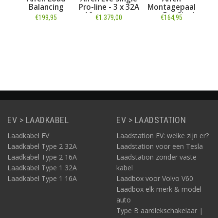
 32A
Balancing
Pro-line - 3 x 32A
Montagepaal
aste
- 10 meter vaste
voor Eve Single
€199,95
€1.379,00
€164,95
- E-
kabel - RFID - E-
d
Flux
rijs
Informatie
Informatie
Informatie
EV > LAADKABEL
EV > LAADSTATION
Laadkabel EV
Laadstation EV: welke zijn er?
Laadkabel Type 2 32A
Laadstation voor een Tesla
Laadkabel Type 2 16A
Laadstation zonder vaste
Laadkabel Type 1 32A
kabel
Laadkabel Type 1 16A
Laadbox voor Volvo V60
Laadbox elk merk & model
auto
Type B aardlekschakelaar |