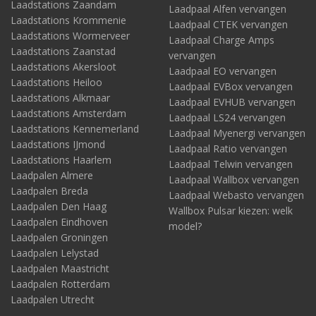
Laadstations Zaandam
Laadpaal Alfen vervangen
Laadstations Krommenie
Laadpaal CTEK vervangen
Laadstations Wormerveer
Laadpaal Charge Amps
Laadstations Zaanstad
vervangen
Laadstations Akersloot
Laadpaal EO vervangen
Laadstations Heiloo
Laadpaal EVBox vervangen
Laadstations Alkmaar
Laadpaal EVHUB vervangen
Laadstations Amsterdam
Laadpaal LS24 vervangen
Laadstations Kennemerland
Laadpaal Myenergi vervangen
Laadstations IJmond
Laadpaal Ratio vervangen
Laadstations Haarlem
Laadpaal Telwin vervangen
Laadpalen Almere
Laadpaal Wallbox vervangen
Laadpalen Breda
Laadpaal Webasto vervangen
Laadpalen Den Haag
Wallbox Pulsar kiezen: welk
Laadpalen Eindhoven
model?
Laadpalen Groningen
Laadpalen Lelystad
Laadpalen Maastricht
Laadpalen Rotterdam
Laadpalen Utrecht