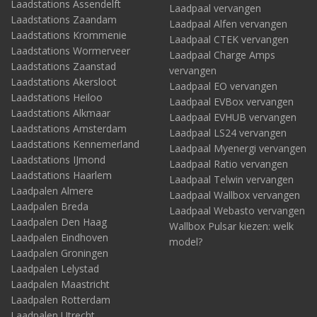
Laadstations Assendelft
Laadpaal vervangen
Laadstations Zaandam
Laadpaal Alfen vervangen
Laadstations Krommenie
Laadpaal CTEK vervangen
Laadstations Wormerveer
Laadpaal Charge Amps
Laadstations Zaanstad
vervangen
Laadstations Akersloot
Laadpaal EO vervangen
Laadstations Heiloo
Laadpaal EVBox vervangen
Laadstations Alkmaar
Laadpaal EVHUB vervangen
Laadstations Amsterdam
Laadpaal LS24 vervangen
Laadstations Kennemerland
Laadpaal Myenergi vervangen
Laadstations IJmond
Laadpaal Ratio vervangen
Laadstations Haarlem
Laadpaal Telwin vervangen
Laadpalen Almere
Laadpaal Wallbox vervangen
Laadpalen Breda
Laadpaal Webasto vervangen
Laadpalen Den Haag
Wallbox Pulsar kiezen: welk
Laadpalen Eindhoven
model?
Laadpalen Groningen
Laadpalen Lelystad
Laadpalen Maastricht
Laadpalen Rotterdam
Laadpalen Utrecht