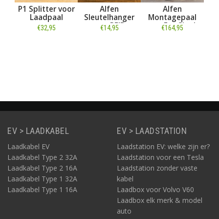
plitter voor
Alfen
Alfen
Alfen Eve Si
aadpaal
Sleutelhanger
Montagepaal
S-line - 3 x 3
met RFID
voor Eve Single
Loadbalancin
€32,95
€14,95
€164,95
€999
€1.134,95
5 meter kab
type 2 - E-F
Informatie
Informatie
Informatie
Informatie
EV > LAADKABEL
EV > LAADSTATION
Laadkabel EV
Laadstation EV: welke zijn er?
Laadkabel Type 2 32A
Laadstation voor een Tesla
Laadkabel Type 2 16A
Laadstation zonder vaste
Laadkabel Type 1 32A
kabel
Laadkabel Type 1 16A
Laadbox voor Volvo V60
Laadbox elk merk & model
auto