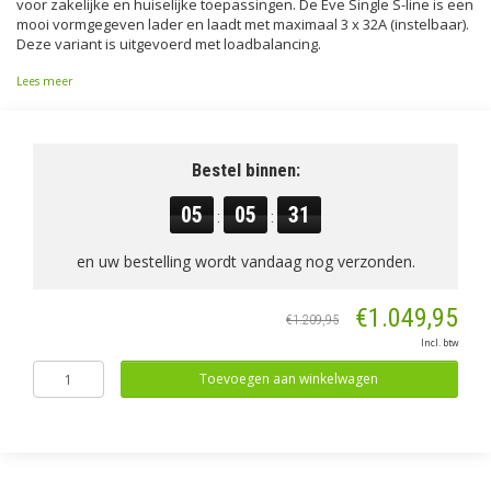
voor zakelijke en huiselijke toepassingen. De Eve Single S-line is een
mooi vormgegeven lader en laadt met maximaal 3 x 32A (instelbaar).
Deze variant is uitgevoerd met loadbalancing.
Lees meer
Bestel binnen:
05
05
30
:
:
en uw bestelling wordt vandaag nog verzonden.
€1.049,95
€1.209,95
Incl. btw
Toevoegen aan winkelwagen