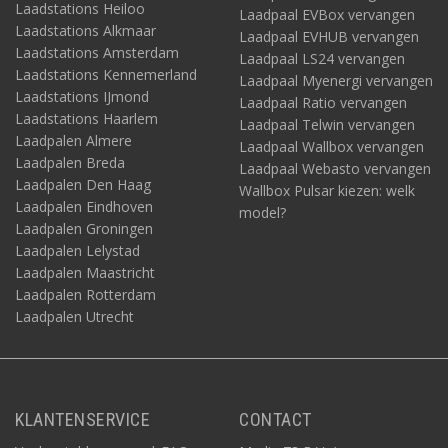
Laadstations Heiloo
Laadpaal EVBox vervangen
Laadstations Alkmaar
Laadpaal EVHUB vervangen
Laadstations Amsterdam
Laadpaal LS24 vervangen
Laadstations Kennemerland
Laadpaal Myenergi vervangen
Laadstations IJmond
Laadpaal Ratio vervangen
Laadstations Haarlem
Laadpaal Telwin vervangen
Laadpalen Almere
Laadpaal Wallbox vervangen
Laadpalen Breda
Laadpaal Webasto vervangen
Laadpalen Den Haag
Wallbox Pulsar kiezen: welk
Laadpalen Eindhoven
model?
Laadpalen Groningen
Laadpalen Lelystad
Laadpalen Maastricht
Laadpalen Rotterdam
Laadpalen Utrecht
KLANTENSERVICE
CONTACT