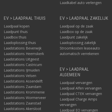
Laadkabel auto verlengen
EV > LAADPAAL THUIS
EV > LAADPAAL ZAKELIJK
Laadpaal kopen
Laadpaal op de zaak
Laadpunt thuis
Laadbox op de zaak
Laadbox thuis
Laadpunt zakelijk
Laadoplossing thuis
Laadoplossing zakelijk
Laadstations Beverwijk
Stroomkosten leaseauto
Laadstations Heemskerk
automatisch verrekenen
Laadstations Uitgeest
Laadstations Castricum
EV > LAADPAAL
Laadstations IJmuiden
ALGEMEEN
Laadstations Velsen
Laadstations Assendelft
Laadpaal vervangen
Laadstations Zaandam
Laadpaal Alfen vervangen
Laadstations Krommenie
Laadpaal CTEK vervangen
Laadstations Wormerveer
Laadpaal Charge Amps
Laadstations Zaanstad
vervangen
Laadstations Akersloot
Laadpaal EO vervangen