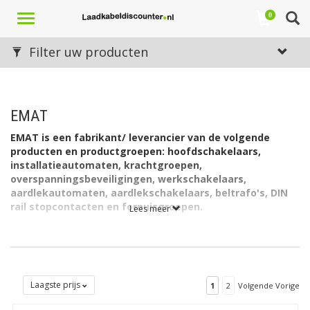
Toggle
0
navigation
Filter uw producten
EMAT
EMAT is een fabrikant/ leverancier van de volgende
producten en productgroepen: hoofdschakelaars,
installatieautomaten, krachtgroepen,
overspanningsbeveiligingen, werkschakelaars,
aardlekautomaten, aardlekschakelaars, beltrafo's, DIN
rail stopcontacten en fornuisgroepen.
Lees meer
Wij bieden voornamelijk de producten van EMAT aan die
ondersteunend werken aan de installatie van uw laadstation of
producten. Dit voor het laden van accu's in auto's, boten,
motoren, heftrucks, golfbuggies, schaarliften, hoogwerkers,
Laagste prijs
1
2
Volgende Vorige
industriële toepassingen en meer...!