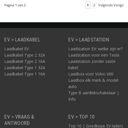
voorgemonteerd en
Pagina 1 van 2
1
2
Volgende Vorige
klaar voor gebruik. Deze
1 fase basis
groepenkast is hierdoor
snel te installeren.
EV > LAADKABEL
EV > LAADSTATION
Laadkabel EV
Laadstation EV: welke zijn er?
Laadkabel Type 2 32A
Laadstation voor een Tesla
Laadkabel Type 2 16A
Laadstation zonder vaste
Laadkabel Type 1 32A
kabel
Laadkabel Type 1 16A
Laadbox voor Volvo V60
Laadbox elk merk & model
auto
Type B aardlekschakelaar |
Info
EV > VRAAG &
EV > TOP 10
ANTWOORD
Top 10 | Goedkope EV laders