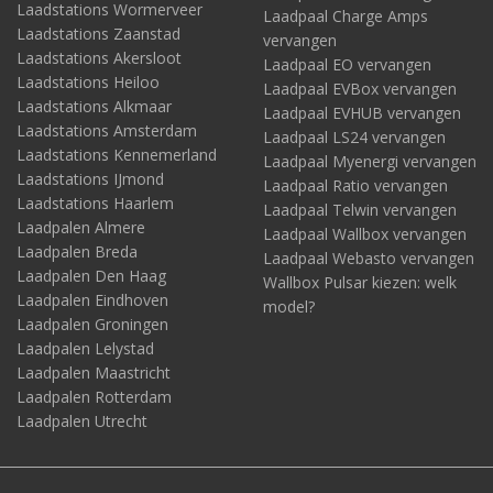
Laadstations Wormerveer
Laadpaal Charge Amps
Laadstations Zaanstad
vervangen
Laadstations Akersloot
Laadpaal EO vervangen
Laadstations Heiloo
Laadpaal EVBox vervangen
Laadstations Alkmaar
Laadpaal EVHUB vervangen
Laadstations Amsterdam
Laadpaal LS24 vervangen
Laadstations Kennemerland
Laadpaal Myenergi vervangen
Laadstations IJmond
Laadpaal Ratio vervangen
Laadstations Haarlem
Laadpaal Telwin vervangen
Laadpalen Almere
Laadpaal Wallbox vervangen
Laadpalen Breda
Laadpaal Webasto vervangen
Laadpalen Den Haag
Wallbox Pulsar kiezen: welk
Laadpalen Eindhoven
model?
Laadpalen Groningen
Laadpalen Lelystad
Laadpalen Maastricht
Laadpalen Rotterdam
Laadpalen Utrecht