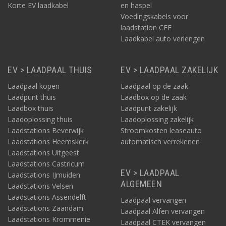
Korte EV laadkabel
en haspel
Voedingskabels voor
laadstation CEE
Laadkabel auto verlengen
EV > LAADPAAL THUIS
EV > LAADPAAL ZAKELIJK
Laadpaal kopen
Laadpaal op de zaak
Laadpunt thuis
Laadbox op de zaak
Laadbox thuis
Laadpunt zakelijk
Laadoplossing thuis
Laadoplossing zakelijk
Laadstations Beverwijk
Stroomkosten leaseauto
Laadstations Heemskerk
automatisch verrekenen
Laadstations Uitgeest
Laadstations Castricum
EV > LAADPAAL
Laadstations IJmuiden
ALGEMEEN
Laadstations Velsen
Laadstations Assendelft
Laadpaal vervangen
Laadstations Zaandam
Laadpaal Alfen vervangen
Laadstations Krommenie
Laadpaal CTEK vervangen