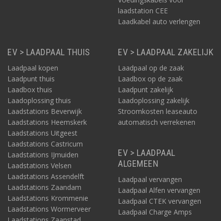
laadstation CEE
Laadkabel auto verlengen
EV > LAADPAAL THUIS
EV > LAADPAAL ZAKELIJK
Laadpaal kopen
Laadpaal op de zaak
Laadpunt thuis
Laadbox op de zaak
Laadbox thuis
Laadpunt zakelijk
Laadoplossing thuis
Laadoplossing zakelijk
Laadstations Beverwijk
Stroomkosten leaseauto
Laadstations Heemskerk
automatisch verrekenen
Laadstations Uitgeest
Laadstations Castricum
EV > LAADPAAL
Laadstations IJmuiden
ALGEMEEN
Laadstations Velsen
Laadstations Assendelft
Laadpaal vervangen
Laadstations Zaandam
Laadpaal Alfen vervangen
Laadstations Krommenie
Laadpaal CTEK vervangen
Laadstations Wormerveer
Laadpaal Charge Amps
Laadstations Zaanstad