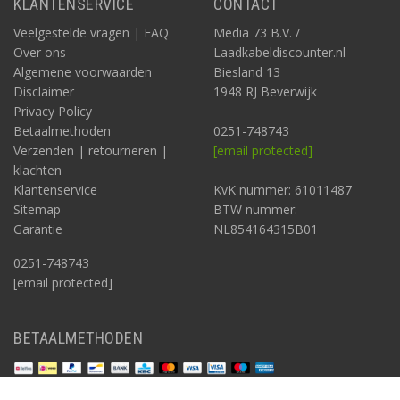
KLANTENSERVICE
CONTACT
Veelgestelde vragen | FAQ
Media 73 B.V. /
Over ons
Laadkabeldiscounter.nl
Algemene voorwaarden
Biesland 13
Disclaimer
1948 RJ Beverwijk
Privacy Policy
Betaalmethoden
0251-748743
Verzenden | retourneren |
[email protected]
klachten
Klantenservice
KvK nummer: 61011487
Sitemap
BTW nummer:
Garantie
NL854164315B01
0251-748743
[email protected]
BETAALMETHODEN