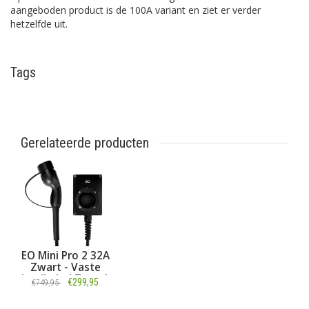
aangeboden product is de 100A variant en ziet er verder
hetzelfde uit.
Tags
Gerelateerde producten
EO Mini Pro 2 32A
Zwart - Vaste
laadkabel Type 1
€299,95
€749,95