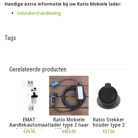
Handige extra informatie bij uw Ratio Mobiele lader:
Gebruikershandleiding
Tags
Gerelateerde producten
EMAT
Ratio Mobiele
Ratio Stekker
Aardlekautomaat
lader type 2 naar
houder type 2
B 16A 30mA
CEE - 5 meter
€29,95
€425,00
€27,50
1P+N