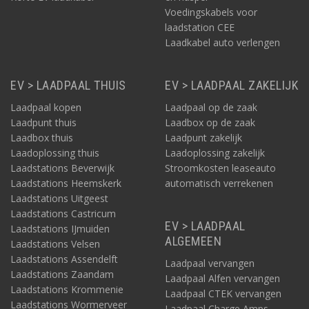
Voedingskabels voor
laadstation CEE
Laadkabel auto verlengen
EV > LAADPAAL THUIS
EV > LAADPAAL ZAKELIJK
Laadpaal kopen
Laadpaal op de zaak
Laadpunt thuis
Laadbox op de zaak
Laadbox thuis
Laadpunt zakelijk
Laadoplossing thuis
Laadoplossing zakelijk
Laadstations Beverwijk
Stroomkosten leaseauto
Laadstations Heemskerk
automatisch verrekenen
Laadstations Uitgeest
Laadstations Castricum
EV > LAADPAAL
Laadstations IJmuiden
ALGEMEEN
Laadstations Velsen
Laadstations Assendelft
Laadpaal vervangen
Laadstations Zaandam
Laadpaal Alfen vervangen
Laadstations Krommenie
Laadpaal CTEK vervangen
Laadstations Wormerveer
Laadpaal Charge Amps