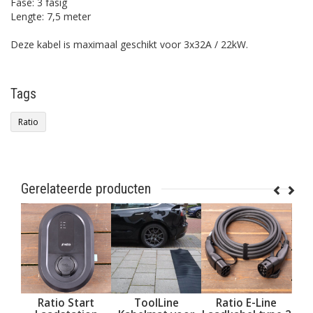
Fase: 3 fasig
Lengte: 7,5 meter
Deze kabel is maximaal geschikt voor 3x32A / 22kW.
Tags
Ratio
Gerelateerde producten
Ratio Start
ToolLine
Ratio E-Line
Ratio S