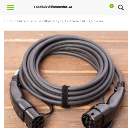
Toggle
0
navigation
Home
/
Ratio E-Line Laadkabel type 2 - 3 fase 32A - 7,5 meter