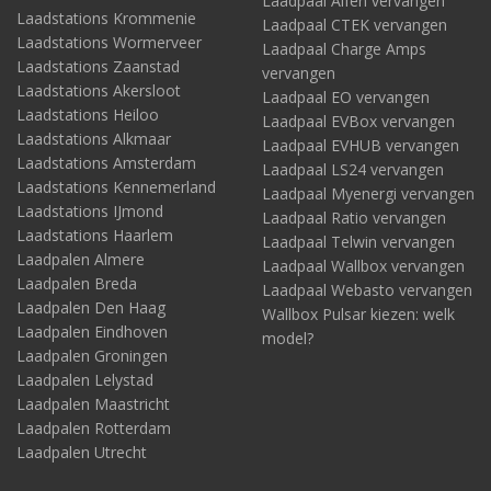
Laadpaal Alfen vervangen
Laadstations Krommenie
Laadpaal CTEK vervangen
Laadstations Wormerveer
Laadpaal Charge Amps
Laadstations Zaanstad
vervangen
Laadstations Akersloot
Laadpaal EO vervangen
Laadstations Heiloo
Laadpaal EVBox vervangen
Laadstations Alkmaar
Laadpaal EVHUB vervangen
Laadstations Amsterdam
Laadpaal LS24 vervangen
Laadstations Kennemerland
Laadpaal Myenergi vervangen
Laadstations IJmond
Laadpaal Ratio vervangen
Laadstations Haarlem
Laadpaal Telwin vervangen
Laadpalen Almere
Laadpaal Wallbox vervangen
Laadpalen Breda
Laadpaal Webasto vervangen
Laadpalen Den Haag
Wallbox Pulsar kiezen: welk
Laadpalen Eindhoven
model?
Laadpalen Groningen
Laadpalen Lelystad
Laadpalen Maastricht
Laadpalen Rotterdam
Laadpalen Utrecht