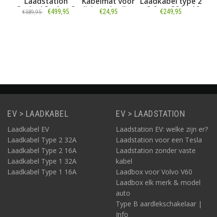
Laadstation
Kabelmat voor
Laadkabel type 2
Laadsta
utlet/ Socket 3
licht gebruik -
- 3 fase 32A - 10
Outlet/ S
€499,95
€24,95
€249,95
€739,
€589,95
fase 16A - 32A
120 x 40 cm
meter
fase 16A
Informatie
Informatie
Informatie
Informa
EV > LAADKABEL
EV > LAADSTATION
Laadkabel EV
Laadstation EV: welke zijn er?
Laadkabel Type 2 32A
Laadstation voor een Tesla
Laadkabel Type 2 16A
Laadstation zonder vaste
Laadkabel Type 1 32A
kabel
Laadkabel Type 1 16A
Laadbox voor Volvo V60
Laadbox elk merk & model
auto
Type B aardlekschakelaar |
Info