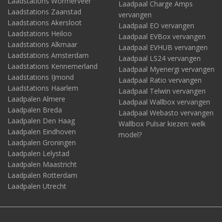
Laadstations Wormerveer
Laadpaal Charge Amps
Laadstations Zaanstad
vervangen
Laadstations Akersloot
Laadpaal EO vervangen
Laadstations Heiloo
Laadpaal EVBox vervangen
Laadstations Alkmaar
Laadpaal EVHUB vervangen
Laadstations Amsterdam
Laadpaal LS24 vervangen
Laadstations Kennemerland
Laadpaal Myenergi vervangen
Laadstations IJmond
Laadpaal Ratio vervangen
Laadstations Haarlem
Laadpaal Telwin vervangen
Laadpalen Almere
Laadpaal Wallbox vervangen
Laadpalen Breda
Laadpaal Webasto vervangen
Laadpalen Den Haag
Wallbox Pulsar kiezen: welk
Laadpalen Eindhoven
model?
Laadpalen Groningen
Laadpalen Lelystad
Laadpalen Maastricht
Laadpalen Rotterdam
Laadpalen Utrecht