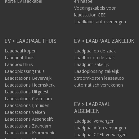
Korte EV laadkabel
en haspel
Voedingskabels voor
laadstation CEE
Laadkabel auto verlengen
EV > LAADPAAL THUIS
EV > LAADPAAL ZAKELIJK
Laadpaal kopen
Laadpaal op de zaak
Laadpunt thuis
Laadbox op de zaak
Laadbox thuis
Laadpunt zakelijk
Laadoplossing thuis
Laadoplossing zakelijk
Laadstations Beverwijk
Stroomkosten leaseauto
Laadstations Heemskerk
automatisch verrekenen
Laadstations Uitgeest
Laadstations Castricum
EV > LAADPAAL
Laadstations IJmuiden
ALGEMEEN
Laadstations Velsen
Laadstations Assendelft
Laadpaal vervangen
Laadstations Zaandam
Laadpaal Alfen vervangen
Laadstations Krommenie
Laadpaal CTEK vervangen