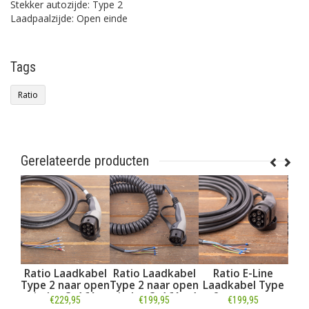
Stekker autozijde: Type 2
Laadpaalzijde: Open einde
Tags
Ratio
Gerelateerde producten
io Laadkabel
Ratio Laadkabel
Ratio E-Line
Ratio E-L
e 2 naar open
Type 2 naar open
Laadkabel Type
Laadkabel
nde - 3x16A -
einde - 3x16A - 4
2 naar open
2 naar o
€229,95
€199,95
€199,95
€169,95
7,5 meter
meter - Coiled -
einde - 3x16A -
einde - 3x1