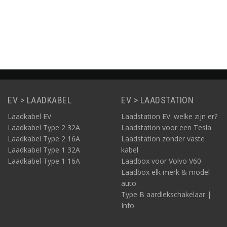
Basic Line
10 meter
meter
Informatie
Informatie
Informatie
Informati
EV > LAADKABEL
EV > LAADSTATION
Laadkabel EV
Laadstation EV: welke zijn er?
Laadkabel Type 2 32A
Laadstation voor een Tesla
Laadkabel Type 2 16A
Laadstation zonder vaste
Laadkabel Type 1 32A
kabel
Laadkabel Type 1 16A
Laadbox voor Volvo V60
Laadbox elk merk & model
auto
Type B aardlekschakelaar |
Info