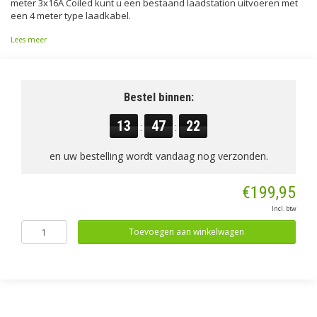
meter 3x16A Coiled kunt u een bestaand laadstation uitvoeren met
een 4 meter type laadkabel.
Lees meer
Bestel binnen:
13
47
22
:
:
en uw bestelling wordt vandaag nog verzonden.
€199,95
Incl. btw
Toevoegen aan winkelwagen