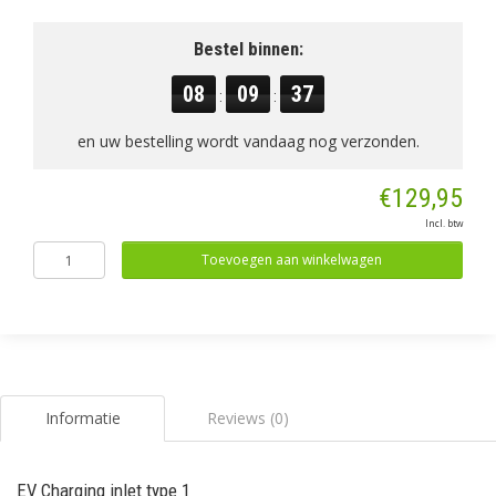
Bestel binnen:
08
09
37
:
:
en uw bestelling wordt vandaag nog verzonden.
€129,95
Incl. btw
Toevoegen aan winkelwagen
Informatie
Reviews (0)
EV Charging inlet type 1