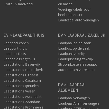
Korte EV laadkabel
en haspel
Voedingskabels voor
laadstation CEE
Laadkabel auto verlengen
EV > LAADPAAL THUIS
EV > LAADPAAL ZAKELIJK
Laadpaal kopen
Laadpaal op de zaak
Laadpunt thuis
Laadbox op de zaak
Laadbox thuis
Laadpunt zakelijk
Laadoplossing thuis
Laadoplossing zakelijk
Laadstations Beverwijk
Stroomkosten leaseauto
Laadstations Heemskerk
automatisch verrekenen
Laadstations Uitgeest
Laadstations Castricum
EV > LAADPAAL
Laadstations IJmuiden
ALGEMEEN
Laadstations Velsen
Laadstations Assendelft
Laadpaal vervangen
Laadstations Zaandam
Laadpaal Alfen vervangen
Laadstations Krommenie
Laadpaal CTEK vervangen