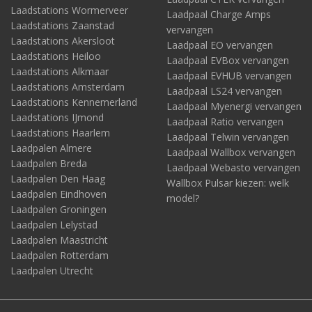
Laadstations Wormerveer
Laadpaal Charge Amps
Laadstations Zaanstad
vervangen
Laadstations Akersloot
Laadpaal EO vervangen
Laadstations Heiloo
Laadpaal EVBox vervangen
Laadstations Alkmaar
Laadpaal EVHUB vervangen
Laadstations Amsterdam
Laadpaal LS24 vervangen
Laadstations Kennemerland
Laadpaal Myenergi vervangen
Laadstations IJmond
Laadpaal Ratio vervangen
Laadstations Haarlem
Laadpaal Telwin vervangen
Laadpalen Almere
Laadpaal Wallbox vervangen
Laadpalen Breda
Laadpaal Webasto vervangen
Laadpalen Den Haag
Wallbox Pulsar kiezen: welk
Laadpalen Eindhoven
model?
Laadpalen Groningen
Laadpalen Lelystad
Laadpalen Maastricht
Laadpalen Rotterdam
Laadpalen Utrecht