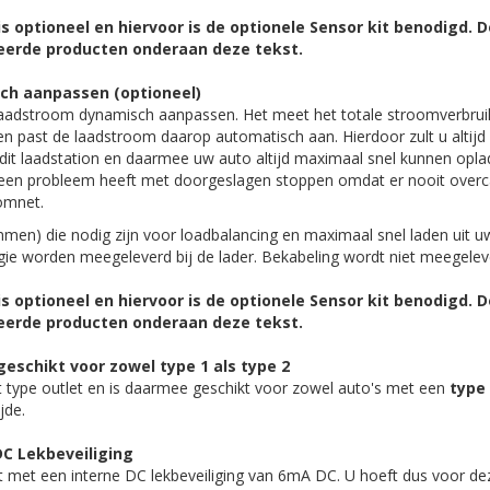
is optioneel en hiervoor is de optionele Sensor kit benodigd. 
teerde producten onderaan deze tekst.
h aanpassen (optioneel)
 laadstroom dynamisch aanpassen. Het meet het totale stroomverbrui
en past de laadstroom daarop automatisch aan. Hierdoor zult u altij
t dit laadstation en daarmee uw auto altijd maximaal snel kunnen opl
t een probleem heeft met doorgeslagen stoppen omdat er nooit overc
omnet.
men) die nodig zijn voor loadbalancing en maximaal snel laden uit u
e worden meegeleverd bij de lader. Bekabeling wordt niet meegeleve
is optioneel en hiervoor is de optionele Sensor kit benodigd. 
teerde producten onderaan deze tekst.
geschikt voor zowel type 1 als type 2
t type outlet en is daarmee geschikt voor zowel auto's met een
type
jde.
DC Lekbeveiliging
st met een interne DC lekbeveiliging van 6mA DC. U hoeft dus voor de