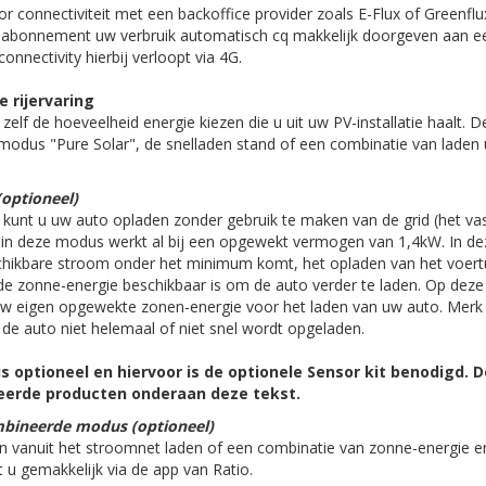
or connectiviteit met een backoffice provider zoals E-Flux of Greenfl
n abonnement uw verbruik automatisch cq makkelijk doorgeven aan e
nnectivity hierbij verloopt via 4G.
 rijervaring
zelf de hoeveelheid energie kiezen die u uit uw PV-installatie haalt. D
modus "Pure Solar", de snelladen stand of een combinatie van laden 
optioneel)
 kunt u uw auto opladen zonder gebruik te maken van de grid (het va
en in deze modus werkt al bij een opgewekt vermogen van 1,4kW. In d
hikbare stroom onder het minimum komt, het opladen van het voert
de zonne-energie beschikbaar is om de auto verder te laden. Op dez
w eigen opgewekte zonen-energie voor het laden van uw auto. Merk o
de auto niet helemaal of niet snel wordt opgeladen.
is optioneel en hiervoor is de optionele Sensor kit benodigd. 
teerde producten onderaan deze tekst.
mbineerde modus (optioneel)
en vanuit het stroomnet laden of een combinatie van zonne-energie e
 u gemakkelijk via de app van Ratio.