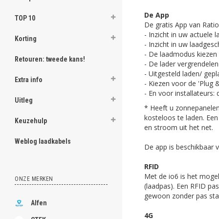
De App
TOP 10
De gratis App van Ratio
- Inzicht in uw actuele 
Korting
- Inzicht in uw laadgesc
- De laadmodus kiezen d
Retouren: tweede kans!
- De lader vergrendele
- Uitgesteld laden/ gep
Extra info
- Kiezen voor de 'Plug 
- En voor installateurs:
Uitleg
* Heeft u zonnepanelen
kosteloos te laden. Ee
Keuzehulp
en stroom uit het net.
Weblog laadkabels
De app is beschikbaar 
RFID
Met de io6 is het mogel
ONZE MERKEN
(laadpas). Een RFID pas
gewoon zonder pas sta
Alfen
4G