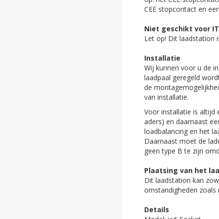
CEE stopcontact en een
Niet geschikt voor 
Let op! Dit laadstation
Installatie
Wij kunnen voor u de in
laadpaal geregeld wordt
de montagemogelijkhede
van installatie.
Voor installatie is altij
aders) en daarnaast ee
loadbalancing en het l
Daarnaast moet de lade
geen type B te zijn omd
Plaatsing van het la
Dit laadstation kan zow
omstandigheden zoals r
Details