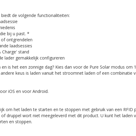
 biedt de volgende functionaliteiten:
laadsessie
hiedenis
ie bij u past. *
n of ontgrendelen
lande laadsessies
& Charge' stand
 de lader gemakkelijk configureren
 en is het een zonnige dag? Kies dan voor de Pure Solar modus om
n andere keus is laden vanuit het stroomnet laden of een combinatie 
voor iOS en voor Android.
ijk om het laden te starten en te stoppen met gebruik van een RFID 
 of druppel wort niet meegeleverd met dit product. U kunt het laden 
rten en stoppen.