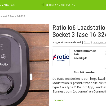
 VANAF €75,-
VERZENDING MET POSTNL
ocket 3 fase 16-32A
Ratio io6 Laadstatio
Socket 3 fase 16-32
Nog niet gewaardeerd
|
Schrijf je eigen 
Artikelnummer:
EAN:
Levertijd:
Beschikbaarheid:
De Ratio io6 Socket is een hoge kwalit
laadstation is geschikt voor alle elek
type 1 als type 2. De io6: App, Loadba
Zonnestroom (optioneel) en Connectiv
Lees meer