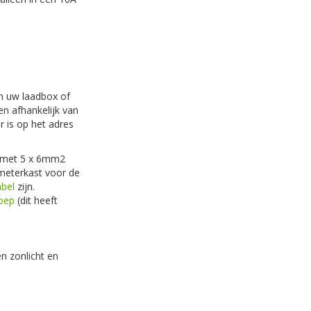
an uw laadbox of
en afhankelijk van
 is op het adres
l met 5 x 6mm2
meterkast voor de
bel
zijn.
oep
(dit heeft
n zonlicht en