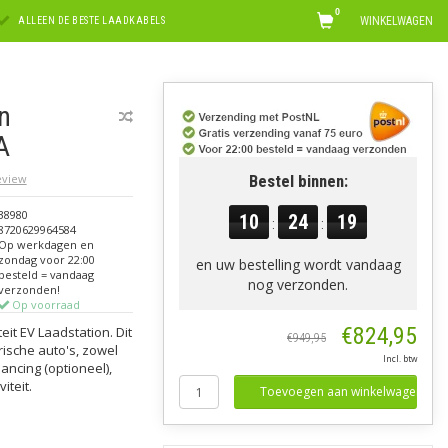
0
WINKELWAGEN
ALLEEN DE BESTE LAADKABELS
n
A
review
Bestel binnen:
38980
10
24
18
:
:
8720629964584
Op werkdagen en
zondag voor 22:00
en uw bestelling wordt vandaag
besteld = vandaag
nog verzonden.
verzonden!
Op voorraad
€824,95
eit EV Laadstation. Dit
€949,95
trische auto's, zowel
Incl. btw
lancing (optioneel),
iteit.
Toevoegen aan winkelwagen