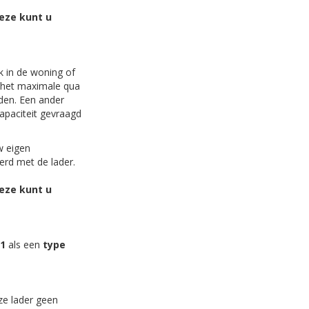
Deze kunt u
k in de woning of
d het maximale qua
aden. Een ander
apaciteit gevraagd
w eigen
rd met de lader.
Deze kunt u
 1
als een
type
ze lader geen