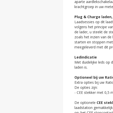
aparte aardlekschakelaa
krachtgroep in uw mete
Plug & Charge laden, 
Laadsessies op dit laad
volgens het principe va
de lader, u steekt de s
zoals het inzien van de
starten en stoppen met 
meegeleverd met dit p
Ledindicatie
Met duidelijke leds op d
laden is.
Optioneel bij uw Rati
Extra opties bij uw Ra
De opties zijn:
- CEE stekker met 0,5 me
De optionele
CEE stek
laadstation gemakkelijk
op: het CEE stopcontac