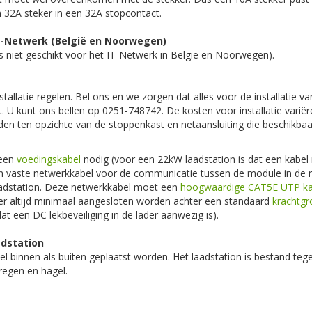
 32A steker in een 32A stopcontact.
IT-Netwerk (België en Noorwegen)
 is niet geschikt voor het IT-Netwerk in België en Noorwegen).
stallatie regelen. Bel ons en we zorgen dat alles voor de installatie v
. U kunt ons bellen op 0251-748742. De kosten voor installatie variër
n ten opzichte van de stoppenkast en netaansluiting die beschikbaar
d een
voedingskabel
nodig (voor een 22kW laadstation is dat een kabe
n vaste netwerkkabel voor de communicatie tussen de module in de 
aadstation. Deze netwerkkabel moet een
hoogwaardige CAT5E UTP ka
r altijd minimaal aangesloten worden achter een standaard
krachtgr
at een DC lekbeveiliging in de lader aanwezig is).
adstation
el binnen als buiten geplaatst worden. Het laadstation is bestand tege
egen en hagel.