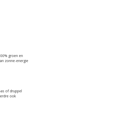
 100% groen en
van zonne-energie
pas of druppel
verdre ook