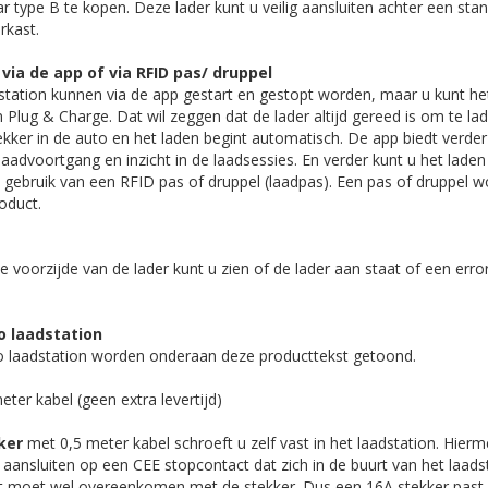
r type B te kopen. Deze lader kunt u veilig aansluiten achter een sta
rkast.
via de app of via RFID pas/ druppel
station kunnen via de app gestart en gestopt worden, maar u kunt het
n Plug & Charge. Dat wil zeggen dat de lader altijd gereed is om te la
tekker in de auto en het laden begint automatisch. De app biedt verd
 laadvoortgang en inzicht in de laadsessies. En verder kunt u het lade
gebruik van een RFID pas of druppel (laadpas). Een pas of druppel wo
roduct.
e voorzijde van de lader kunt u zien of de lader aan staat of een erro
o laadstation
tio laadstation worden onderaan deze producttekst getoond.
ter kabel (geen extra levertijd)
ker
met 0,5 meter kabel schroeft u zelf vast in het laadstation. Hierm
 aansluiten op een CEE stopcontact dat zich in de buurt van het laadst
t moet wel overeenkomen met de stekker. Dus een 16A stekker past 