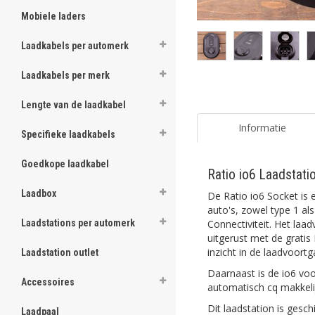
Mobiele laders
Laadkabels per automerk
Laadkabels per merk
Lengte van de laadkabel
Informatie
Specifieke laadkabels
Goedkope laadkabel
Ratio io6 Laadstati
Laadbox
De Ratio io6 Socket is e
auto's, zowel type 1 al
Connectiviteit. Het laa
Laadstations per automerk
uitgerust met de gratis
inzicht in de laadvoort
Laadstation outlet
Daarnaast is de io6 voo
Accessoires
automatisch cq makkel
Dit laadstation is gesc
Laadpaal