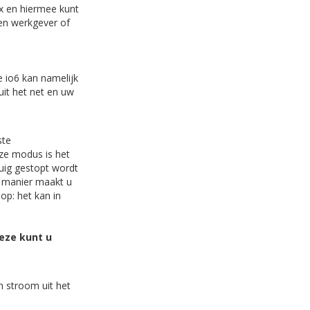
ux en hiermee kunt
en werkgever of
e io6 kan namelijk
uit het net en uw
ste
eze modus is het
uig gestopt wordt
e manier maakt u
p: het kan in
Deze kunt u
n stroom uit het