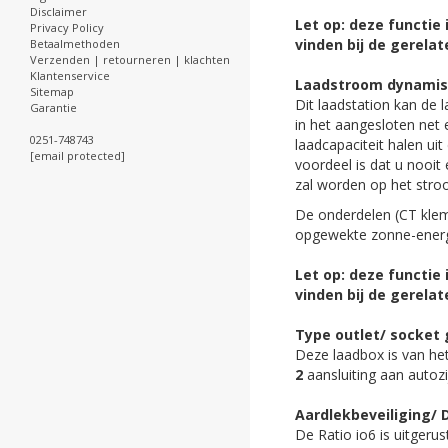
Disclaimer
Let op: deze functie 
Privacy Policy
vinden bij de gerela
Betaalmethoden
Verzenden | retourneren | klachten
Klantenservice
Laadstroom dynamisc
Sitemap
Dit laadstation kan de
Garantie
in het aangesloten net 
0251-748743
laadcapaciteit halen ui
[email protected]
voordeel is dat u nooi
zal worden op het stro
De onderdelen (CT klem
opgewekte zonne-energi
Let op: deze functie 
vinden bij de gerela
Type outlet/ socket 
Deze laadbox is van he
2
aansluiting aan autozi
Aardlekbeveiliging/ 
De Ratio io6 is uitgeru