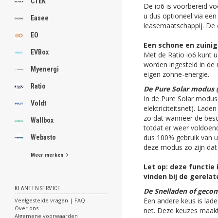
CTEK
De io6 is voorbereid vo
u dus optioneel via ee
Easee
leasemaatschappij. De co
EO
Een schone en zuinige
EVBox
Met de Ratio io6 kunt u 
worden ingesteld in de 
Myenergi
eigen zonne-energie.
Ratio
De Pure Solar modus (
In de Pure Solar modus
Voldt
elektriciteitsnet). Lad
zo dat wanneer de besc
Wallbox
totdat er weer voldoen
dus 100% gebruik van u
Webasto
deze modus zo zijn dat 
Meer merken
Let op: deze functie 
vinden bij de gerela
KLANTENSERVICE
De Snelladen of geco
Een andere keus is lad
Veelgestelde vragen | FAQ
Over ons
net. Deze keuzes maakt
Algemene voorwaarden