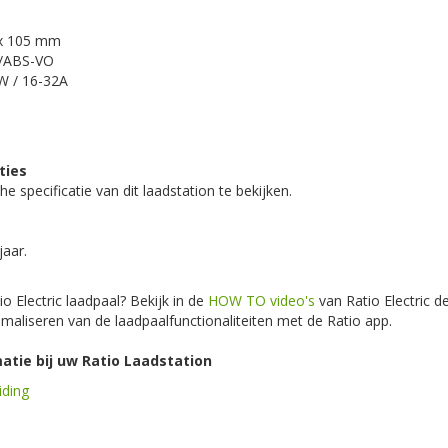
 x 105 mm
C/ABS-VO
W / 16-32A
ties
 specificatie van dit laadstation te bekijken.
jaar.
io Electric laadpaal? Bekijk in de
HOW TO video's
van Ratio Electric d
timaliseren van de laadpaalfunctionaliteiten met de Ratio app.
atie bij uw Ratio Laadstation
iding