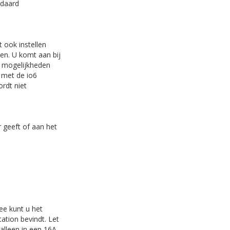
ndaard
 ook instellen
den. U komt aan bij
er mogelijkheden
n met de io6
rdt niet
r geeft of aan het
ee kunt u het
ation bevindt. Let
alleen in een 16A