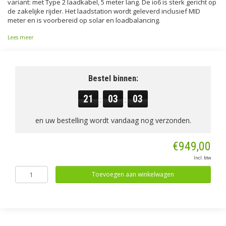
variant: met Type 2 laadkabel, 5 meter lang. De io6 is sterk gericht op
de zakelijke rijder. Het laadstation wordt geleverd inclusief MID
meter en is voorbereid op solar en loadbalancing.
Lees meer
Bestel binnen:
21
03
02
:
:
en uw bestelling wordt vandaag nog verzonden.
€949,00
Incl. btw
Toevoegen aan winkelwagen