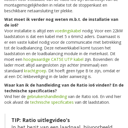
montagemogelijkheden in relatie tot de stoppenkast en
beschikbare netaansluiting ter plekke.
Wat moet ik verder nog weten m.b.t. de installatie van
de io6?
Voor installatie is altijd een
voedingskabel
nodig. Voor een 22kW
laadstation is dat een kabel met 5 x 6mm2 aders. Daarnaast is
er een vaste kabel nodig voor de communicatie met betrekking
tot de loadbalancing. Deze netwerkkabel komt tussen het
laadstation en de loadbalancing module in de meterkast. Dit
moet een
hoogwaardige CAT5E UTP kabel
zijn. Bovendien: de
lader moet altijd aangesloten zijn achter (minimaal) een
standaard
krachtgroep
. Dit hoeft geen type B te zijn, omdat er
al een DC-lekbeveiliging in de lader aanwezig is.
Waar kan ik de handleiding van de Ratio io6 vinden? En de
technische specificaties?
Vind hier de
gebruikershandleiding
van de Ratio io6. En vind hier
ook alvast de
technische specificaties
van dit laadstation.
TIP: Ratio uitlegvideo's
In het bezit van een laadpaal, bijvoorbeeld