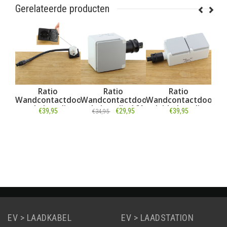
Gerelateerde producten
Ratio
Ratio
Ratio
tdoos
Wandcontactdoos
Wandcontactdoos
Wandcontactdoos
 wit
enkelvoudig
enkelvoudig 16A
dubbelvoudig
€39,95
€29,95
€39,95
€34,95
zwart 16A
| IP55
16A | IP55
Informatie
Informatie
Informatie
EV > LAADKABEL
EV > LAADSTATION