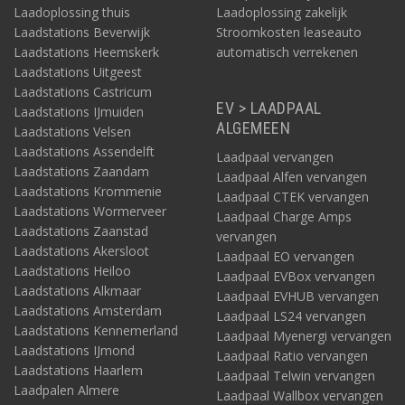
Laadoplossing thuis
Laadoplossing zakelijk
Laadstations Beverwijk
Stroomkosten leaseauto
Laadstations Heemskerk
automatisch verrekenen
Laadstations Uitgeest
Laadstations Castricum
EV > LAADPAAL
Laadstations IJmuiden
ALGEMEEN
Laadstations Velsen
Laadstations Assendelft
Laadpaal vervangen
Laadstations Zaandam
Laadpaal Alfen vervangen
Laadstations Krommenie
Laadpaal CTEK vervangen
Laadstations Wormerveer
Laadpaal Charge Amps
Laadstations Zaanstad
vervangen
Laadstations Akersloot
Laadpaal EO vervangen
Laadstations Heiloo
Laadpaal EVBox vervangen
Laadstations Alkmaar
Laadpaal EVHUB vervangen
Laadstations Amsterdam
Laadpaal LS24 vervangen
Laadstations Kennemerland
Laadpaal Myenergi vervangen
Laadstations IJmond
Laadpaal Ratio vervangen
Laadstations Haarlem
Laadpaal Telwin vervangen
Laadpalen Almere
Laadpaal Wallbox vervangen