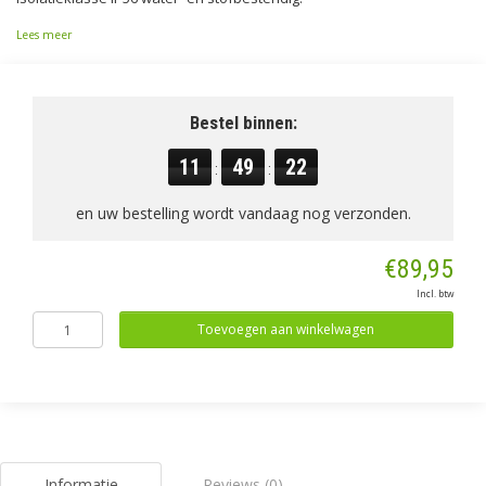
Lees meer
Bestel binnen:
11
49
22
:
:
en uw bestelling wordt vandaag nog verzonden.
€89,95
Incl. btw
Toevoegen aan winkelwagen
Informatie
Reviews (0)