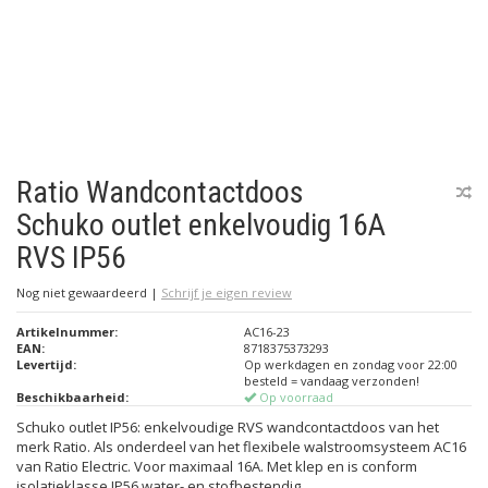
Ratio Wandcontactdoos
Schuko outlet enkelvoudig 16A
RVS IP56
Nog niet gewaardeerd
|
Schrijf je eigen review
Artikelnummer:
AC16-23
EAN:
8718375373293
Levertijd:
Op werkdagen en zondag voor 22:00
besteld = vandaag verzonden!
Beschikbaarheid:
Op voorraad
Schuko outlet IP56: enkelvoudige RVS wandcontactdoos van het
merk Ratio. Als onderdeel van het flexibele walstroomsysteem AC16
van Ratio Electric. Voor maximaal 16A. Met klep en is conform
isolatieklasse IP56 water- en stofbestendig.