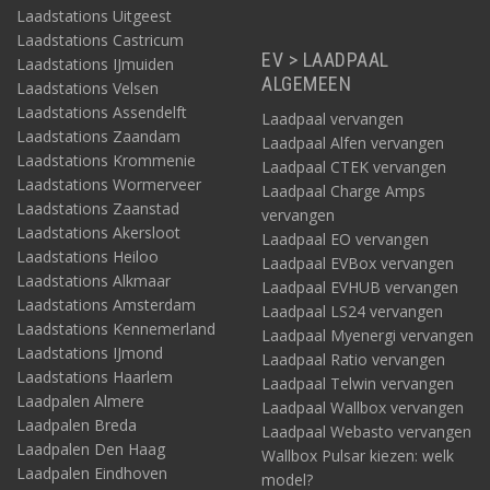
Laadstations Uitgeest
Laadstations Castricum
EV > LAADPAAL
Laadstations IJmuiden
ALGEMEEN
Laadstations Velsen
Laadstations Assendelft
Laadpaal vervangen
Laadstations Zaandam
Laadpaal Alfen vervangen
Laadstations Krommenie
Laadpaal CTEK vervangen
Laadstations Wormerveer
Laadpaal Charge Amps
Laadstations Zaanstad
vervangen
Laadstations Akersloot
Laadpaal EO vervangen
Laadstations Heiloo
Laadpaal EVBox vervangen
Laadstations Alkmaar
Laadpaal EVHUB vervangen
Laadstations Amsterdam
Laadpaal LS24 vervangen
Laadstations Kennemerland
Laadpaal Myenergi vervangen
Laadstations IJmond
Laadpaal Ratio vervangen
Laadstations Haarlem
Laadpaal Telwin vervangen
Laadpalen Almere
Laadpaal Wallbox vervangen
Laadpalen Breda
Laadpaal Webasto vervangen
Laadpalen Den Haag
Wallbox Pulsar kiezen: welk
Laadpalen Eindhoven
model?