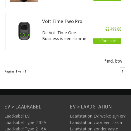
22 kW zakelijke laadpaal
met MID/ERE, OCPP
1.6j/2.0.1, Ethernet, WiFi
en 4G. Geschikt voor
Volt Time Two Pro
professioneel
€2.499,00
laadbeheer,
De Volt Time One
kostenverrekening en
Business is een slimme
Informatie
voorbereid op V2G.
22 kW zakelijke laadpaal
met MID/ERE, OCPP
1.6j/2.0.1, Ethernet, WiFi
*Incl. btw
en 4G. Geschikt voor
professioneel
Pagina 1 van 1
1
laadbeheer,
kostenverrekening en
voorbereid op V2G.
EV > LAADKABEL
EV > LAADSTATION
Laadkabel EV
Laadstation EV: welke zijn er?
Laadkabel Type 2 32A
Laadstation voor een Tesla
Laadkabel Type 2 16A
Laadstation zonder vaste