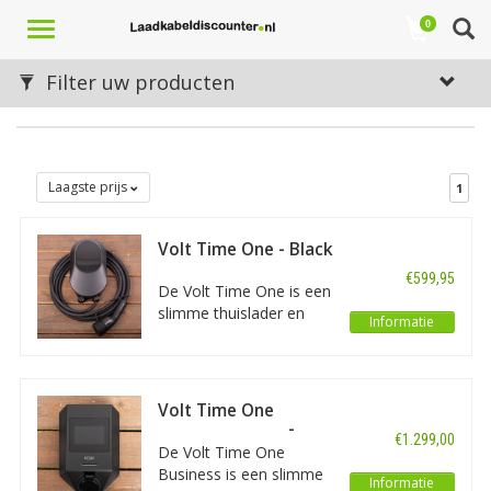
Toggle
0
navigation
Filter uw producten
Laagste prijs
1
Volt Time One - Black
€599,95
De Volt Time One is een
slimme thuislader en
Informatie
ontwikkelt met de
laatste technieken en
bomvol functionaliteiten.
Duidelijke display, 7
Volt Time One
meter lange vaste
Business 22 kW -
€1.299,00
laadkabel, dynamische
Socket
De Volt Time One
loadbalancing, RFID en
Business is een slimme
Informatie
OCPP.