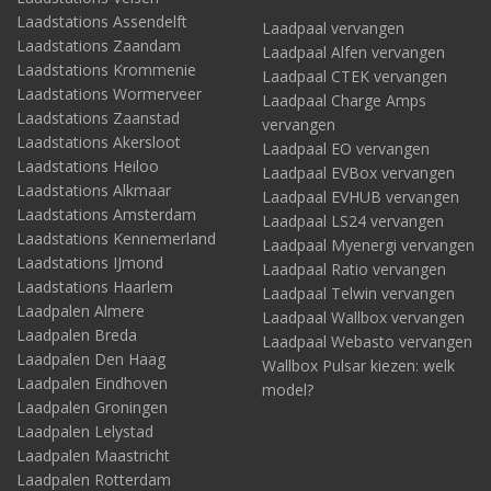
Laadstations Assendelft
Laadpaal vervangen
Laadstations Zaandam
Laadpaal Alfen vervangen
Laadstations Krommenie
Laadpaal CTEK vervangen
Laadstations Wormerveer
Laadpaal Charge Amps
Laadstations Zaanstad
vervangen
Laadstations Akersloot
Laadpaal EO vervangen
Laadstations Heiloo
Laadpaal EVBox vervangen
Laadstations Alkmaar
Laadpaal EVHUB vervangen
Laadstations Amsterdam
Laadpaal LS24 vervangen
Laadstations Kennemerland
Laadpaal Myenergi vervangen
Laadstations IJmond
Laadpaal Ratio vervangen
Laadstations Haarlem
Laadpaal Telwin vervangen
Laadpalen Almere
Laadpaal Wallbox vervangen
Laadpalen Breda
Laadpaal Webasto vervangen
Laadpalen Den Haag
Wallbox Pulsar kiezen: welk
Laadpalen Eindhoven
model?
Laadpalen Groningen
Laadpalen Lelystad
Laadpalen Maastricht
Laadpalen Rotterdam