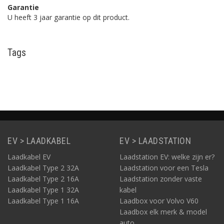
Garantie
U heeft 3 jaar garantie op dit product.
Tags
EV > LAADKABEL
EV > LAADSTATION
Laadkabel EV
Laadstation EV: welke zijn er?
Laadkabel Type 2 32A
Laadstation voor een Tesla
Laadkabel Type 2 16A
Laadstation zonder vaste
Laadkabel Type 1 32A
kabel
Laadkabel Type 1 16A
Laadbox voor Volvo V60
Laadbox elk merk & model
auto