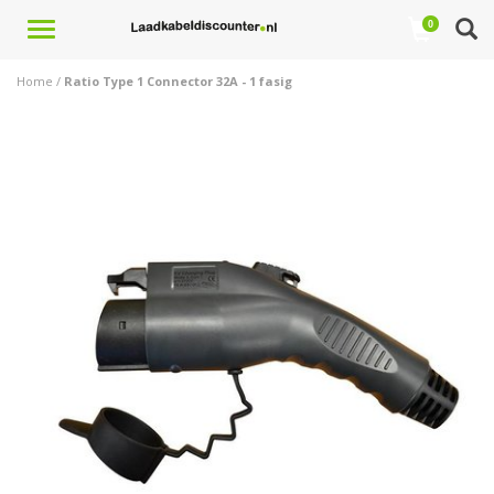
Toggle
0
navigation
Home
/
Ratio Type 1 Connector 32A - 1 fasig