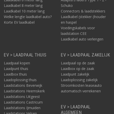
Laadkabel 8 meter lang
Schuko
Laadkabel 10 meter lang
Connectors & laadstekkers
Welke lengte laadkabel auto?
Laadkabel (stekker-)houder
Korte EV laadkabel
en haspel
Voedingskabels voor
laadstation CEE
Laadkabel auto verlengen
EV > LAADPAAL THUIS
EV > LAADPAAL ZAKELIJK
Laadpaal kopen
Laadpaal op de zaak
Laadpunt thuis
Laadbox op de zaak
Laadbox thuis
Laadpunt zakelijk
Laadoplossing thuis
Laadoplossing zakelijk
Laadstations Beverwijk
Stroomkosten leaseauto
Laadstations Heemskerk
automatisch verrekenen
Laadstations Uitgeest
Laadstations Castricum
EV > LAADPAAL
Laadstations IJmuiden
ALGEMEEN
Laadstations Velsen