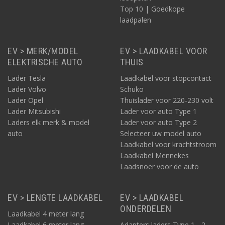
Top 10 | Goedkope
laadpalen
EV > MERK/MODEL
EV > LAADKABEL VOOR
ELEKTRISCHE AUTO
THUIS
Lader Tesla
Laadkabel voor stopcontact
Lader Volvo
Schuko
Lader Opel
Thuislader voor 220-230 volt
Lader Mitsubishi
Lader voor auto Type 1
Laders elk merk & model
Lader voor auto Type 2
auto
Selecteer uw model auto
Laadkabel voor krachtstroom
Laadkabel Mennekes
Laadsnoer voor de auto
EV > LENGTE LAADKABEL
EV > LAADKABEL
ONDERDELEN
Laadkabel 4 meter lang
Laadkabel 6 meter lang
Adapters laders Type 1 - 2 -