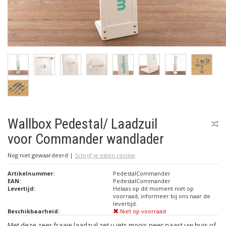
Wallbox Pedestal/ Laadzuil
voor Commander wandlader
Nog niet gewaardeerd
|
Schrijf je eigen review
Artikelnummer:
PedestalCommander
EAN:
PedestalCommander
Levertijd:
Helaas op dit moment niet op
voorraad, informeer bij ons naar de
levertijd.
Beschikbaarheid:
Niet op voorraad
Met deze zeer fraaie laadzuil zet u iets moois neer naast uw huis of