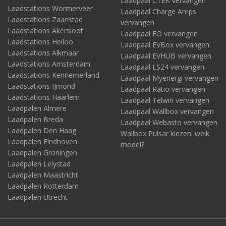
Laadpaal CTEK vervangen
Laadstations Wormerveer
Laadpaal Charge Amps
Laadstations Zaanstad
vervangen
Laadstations Akersloot
Laadpaal EO vervangen
Laadstations Heiloo
Laadpaal EVBox vervangen
Laadstations Alkmaar
Laadpaal EVHUB vervangen
Laadstations Amsterdam
Laadpaal LS24 vervangen
Laadstations Kennemerland
Laadpaal Myenergi vervangen
Laadstations IJmond
Laadpaal Ratio vervangen
Laadstations Haarlem
Laadpaal Telwin vervangen
Laadpalen Almere
Laadpaal Wallbox vervangen
Laadpalen Breda
Laadpaal Webasto vervangen
Laadpalen Den Haag
Wallbox Pulsar kiezen: welk
Laadpalen Eindhoven
model?
Laadpalen Groningen
Laadpalen Lelystad
Laadpalen Maastricht
Laadpalen Rotterdam
Laadpalen Utrecht