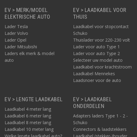
EV > MERK/MODEL
EV > LAADKABEL VOOR
ELEKTRISCHE AUTO
THUIS
Lader Tesla
Laadkabel voor stopcontact
Lader Volvo
Schuko
Lader Opel
Thuislader voor 220-230 volt
Lader Mitsubishi
Lader voor auto Type 1
Laders elk merk & model
Lader voor auto Type 2
auto
Selecteer uw model auto
Laadkabel voor krachtstroom
Laadkabel Mennekes
Laadsnoer voor de auto
EV > LENGTE LAADKABEL
EV > LAADKABEL
ONDERDELEN
Laadkabel 4 meter lang
Laadkabel 6 meter lang
Adapters laders Type 1 - 2 -
Laadkabel 8 meter lang
Schuko
Laadkabel 10 meter lang
Connectors & laadstekkers
Welke lengte laadkabel auto?
Laadkabel (stekker-)houder