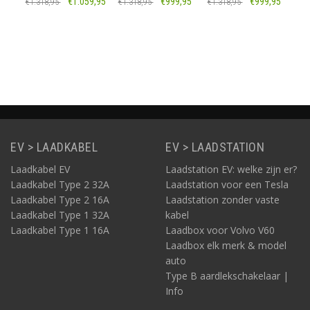
€1.059,95
€999,95
€999,95
€1.318,95
€1.318,95
€1.318,95
Wit - 5 meter
Zwart - 5 meter
Wit - 5 meter
laadkabel
laadkabel
laadkabel
Informatie
Informatie
Informatie
EV > LAADKABEL
EV > LAADSTATION
Laadkabel EV
Laadstation EV: welke zijn er?
Laadkabel Type 2 32A
Laadstation voor een Tesla
Laadkabel Type 2 16A
Laadstation zonder vaste
Laadkabel Type 1 32A
kabel
Laadkabel Type 1 16A
Laadbox voor Volvo V60
Laadbox elk merk & model
auto
Type B aardlekschakelaar |
Info