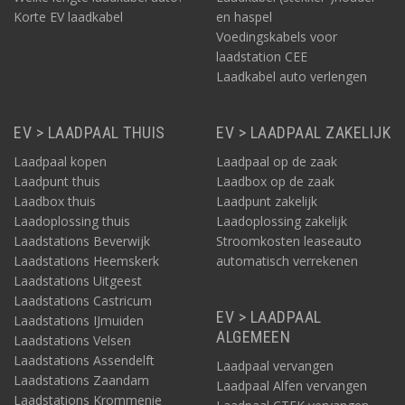
Korte EV laadkabel
en haspel
Voedingskabels voor
laadstation CEE
Laadkabel auto verlengen
EV > LAADPAAL THUIS
EV > LAADPAAL ZAKELIJK
Laadpaal kopen
Laadpaal op de zaak
Laadpunt thuis
Laadbox op de zaak
Laadbox thuis
Laadpunt zakelijk
Laadoplossing thuis
Laadoplossing zakelijk
Laadstations Beverwijk
Stroomkosten leaseauto
Laadstations Heemskerk
automatisch verrekenen
Laadstations Uitgeest
Laadstations Castricum
EV > LAADPAAL
Laadstations IJmuiden
ALGEMEEN
Laadstations Velsen
Laadstations Assendelft
Laadpaal vervangen
Laadstations Zaandam
Laadpaal Alfen vervangen
Laadstations Krommenie