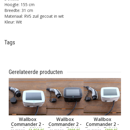
Hoogte: 155 cm
Breedte: 31 cm
Materiaal: RVS zuil gecoat in wit
Kleur: Wit
Tags
Gerelateerde producten
Wallbox
Wallbox
Wallbox
Commander 2 -
Commander 2 -
Commander 2 -
Type 2 - 22kW -
Type 1 - 7,4kW -
Type 1 - 7,4kW -