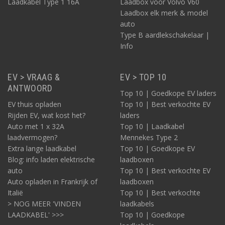
Laadkabel Type 1 16A
Laadbox voor Volvo V60
Laadbox elk merk & model
auto
Type B aardlekschakelaar |
Info
EV > VRAAG &
EV > TOP 10
ANTWOORD
Top 10 | Goedkope EV laders
EV thuis opladen
Top 10 | Best verkochte EV
Rijden EV, wat kost het?
laders
Auto met 1 x 32A
Top 10 | Laadkabel
laadvermogen?
Mennekes Type 2
Extra lange laadkabel
Top 10 | Goedkope EV
Blog: info laden elektrische
laadboxen
auto
Top 10 | Best verkochte EV
Auto opladen in Frankrijk of
laadboxen
Italië
Top 10 | Best verkochte
> NOG MEER 'VINDEN
laadkabels
LAADKABEL' >>>
Top 10 | Goedkope