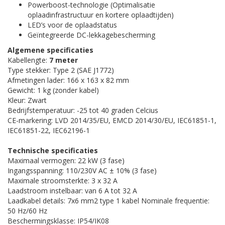
Powerboost-technologie (Optimalisatie
oplaadinfrastructuur en kortere oplaadtijden)
LED’s voor de oplaadstatus
Geïntegreerde DC-lekkagebescherming
Algemene specificaties
Kabellengte:
7 meter
Type stekker: Type 2 (SAE J1772)
Afmetingen lader: 166 x 163 x 82 mm
Gewicht: 1 kg (zonder kabel)
Kleur: Zwart
Bedrijfstemperatuur: -25 tot 40 graden Celcius
CE-markering: LVD 2014/35/EU, EMCD 2014/30/EU, IEC61851-1,
IEC61851-22, IEC62196-1
Technische specificaties
Maximaal vermogen: 22 kW (3 fase)
Ingangsspanning: 110/230V AC ± 10% (3 fase)
Maximale stroomsterkte: 3 x 32 A
Laadstroom instelbaar: van 6 A tot 32 A
Laadkabel details: 7x6 mm2 type 1 kabel Nominale frequentie:
50 Hz/60 Hz
Beschermingsklasse: IP54/IK08