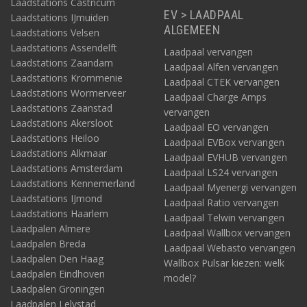
Laadstations Castricum
EV > LAADPAAL
Laadstations IJmuiden
ALGEMEEN
Laadstations Velsen
Laadstations Assendelft
Laadpaal vervangen
Laadstations Zaandam
Laadpaal Alfen vervangen
Laadstations Krommenie
Laadpaal CTEK vervangen
Laadstations Wormerveer
Laadpaal Charge Amps
Laadstations Zaanstad
vervangen
Laadstations Akersloot
Laadpaal EO vervangen
Laadstations Heiloo
Laadpaal EVBox vervangen
Laadstations Alkmaar
Laadpaal EVHUB vervangen
Laadstations Amsterdam
Laadpaal LS24 vervangen
Laadstations Kennemerland
Laadpaal Myenergi vervangen
Laadstations IJmond
Laadpaal Ratio vervangen
Laadstations Haarlem
Laadpaal Telwin vervangen
Laadpalen Almere
Laadpaal Wallbox vervangen
Laadpalen Breda
Laadpaal Webasto vervangen
Laadpalen Den Haag
Wallbox Pulsar kiezen: welk
Laadpalen Eindhoven
model?
Laadpalen Groningen
Laadpalen Lelystad