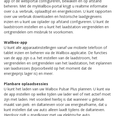
app of de webportal configureren, bewaken en op afstand
beheren. Met de myWallbox-portal krijgt u realtime informatie
over o.a. verbruik, oplaadtijd en energiekosten. U kunt rapporten
over uw verbruik downloaden en historische laadgegevens
inzien en u kunt uw oplader op afstand configureren. U kunt de
laadstroom instellen en u kunt het laadstation vergrendelen en
ontgrendelen om misbruik te voorkomen.
Wallbox-app
U kunt alle apparaatinstellingen vanaf uw mobiele telefoon of
tablet inzien en beheren via de Wallbox-applicatie. De functies
van de app zijn o.a. het instellen van de laadstroom, het
vergrendelen en ontgrendelen van het laadstation, het inplannen
van laadsessies (bijvoorbeeld op het moment dat de
energieprijs lager is) en meer.
Planbare oplaadsessies
U kunt het laden van uw Walbox Pulsar Plus plannen. U kunt via
de app instellen op welke tijden uw lader wel of niet actief moet
zijn met laden. Het voordeel hierbij is dat wanneer u gebruik
maakt van piek- en daltarieven voor uw energieafname, dat u
kunt instellen dat uw auto alleen laadt tijdens de daltarieven.
Hierdoor rijdt u goedkoper met uw elektrische auto.