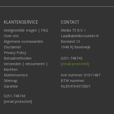
KLANTENSERVICE
CONTACT
Veelgestelde vragen | FAQ
Media 73 B.V. /
Over ons
Laadkabeldiscounter.nl
Algemene voorwaarden
Biesland 13
Disclaimer
1948 RJ Beverwijk
Privacy Policy
Betaalmethoden
0251-748743
Verzenden | retourneren |
[email protected]
klachten
Klantenservice
KvK nummer: 61011487
Sitemap
BTW nummer:
Garantie
NL854164315B01
0251-748743
[email protected]