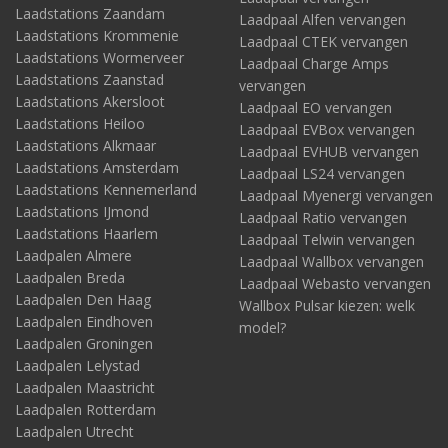
Laadstations Zaandam
Laadpaal Alfen vervangen
Laadstations Krommenie
Laadpaal CTEK vervangen
Laadstations Wormerveer
Laadpaal Charge Amps
Laadstations Zaanstad
vervangen
Laadstations Akersloot
Laadpaal EO vervangen
Laadstations Heiloo
Laadpaal EVBox vervangen
Laadstations Alkmaar
Laadpaal EVHUB vervangen
Laadstations Amsterdam
Laadpaal LS24 vervangen
Laadstations Kennemerland
Laadpaal Myenergi vervangen
Laadstations IJmond
Laadpaal Ratio vervangen
Laadstations Haarlem
Laadpaal Telwin vervangen
Laadpalen Almere
Laadpaal Wallbox vervangen
Laadpalen Breda
Laadpaal Webasto vervangen
Laadpalen Den Haag
Wallbox Pulsar kiezen: welk
Laadpalen Eindhoven
model?
Laadpalen Groningen
Laadpalen Lelystad
Laadpalen Maastricht
Laadpalen Rotterdam
Laadpalen Utrecht