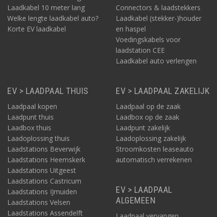
Laadkabel 10 meter lang
Connectors & laadstekkers
Welke lengte laadkabel auto?
Laadkabel (stekker-)houder
Korte EV laadkabel
en haspel
Voedingskabels voor
laadstation CEE
Laadkabel auto verlengen
EV > LAADPAAL THUIS
EV > LAADPAAL ZAKELIJK
Laadpaal kopen
Laadpaal op de zaak
Laadpunt thuis
Laadbox op de zaak
Laadbox thuis
Laadpunt zakelijk
Laadoplossing thuis
Laadoplossing zakelijk
Laadstations Beverwijk
Stroomkosten leaseauto
Laadstations Heemskerk
automatisch verrekenen
Laadstations Uitgeest
Laadstations Castricum
EV > LAADPAAL
Laadstations IJmuiden
ALGEMEEN
Laadstations Velsen
Laadstations Assendelft
Laadpaal vervangen