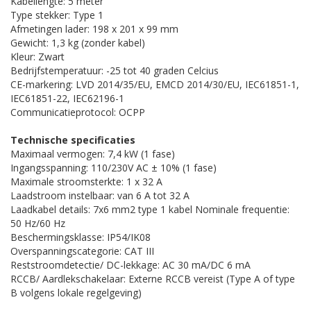
Kabellengte: 5 meter
Type stekker: Type 1
Afmetingen lader: 198 x 201 x 99 mm
Gewicht: 1,3 kg (zonder kabel)
Kleur: Zwart
Bedrijfstemperatuur: -25 tot 40 graden Celcius
CE-markering: LVD 2014/35/EU, EMCD 2014/30/EU, IEC61851-1,
IEC61851-22, IEC62196-1
Communicatieprotocol: OCPP
Technische specificaties
Maximaal vermogen: 7,4 kW (1 fase)
Ingangsspanning: 110/230V AC ± 10% (1 fase)
Maximale stroomsterkte: 1 x 32 A
Laadstroom instelbaar: van 6 A tot 32 A
Laadkabel details: 7x6 mm2 type 1 kabel Nominale frequentie:
50 Hz/60 Hz
Beschermingsklasse: IP54/IK08
Overspanningscategorie: CAT III
Reststroomdetectie/ DC-lekkage: AC 30 mA/DC 6 mA
RCCB/ Aardlekschakelaar: Externe RCCB vereist (Type A of type
B volgens lokale regelgeving)