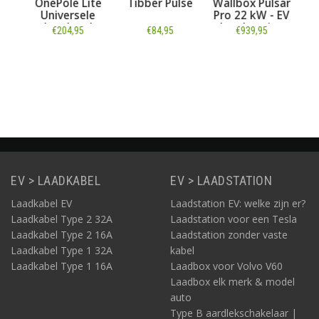
oort
OnePole Lite
Tibber Pulse
Wallbox Pulsar
Wa
s/
Universele
Pro 22 kW - EV
Pr
 P1
Laadpaal
Laadstation
L
€204,95
€84,95
€939,95
Zwart type 2
Z
met 7 meter
m
Informatie
Informatie
vaste rechte
Informatie
v
laadkabel
EV > LAADKABEL
EV > LAADSTATION
Laadkabel EV
Laadstation EV: welke zijn er?
Laadkabel Type 2 32A
Laadstation voor een Tesla
Laadkabel Type 2 16A
Laadstation zonder vaste
Laadkabel Type 1 32A
kabel
Laadkabel Type 1 16A
Laadbox voor Volvo V60
Laadbox elk merk & model
auto
Type B aardlekschakelaar |