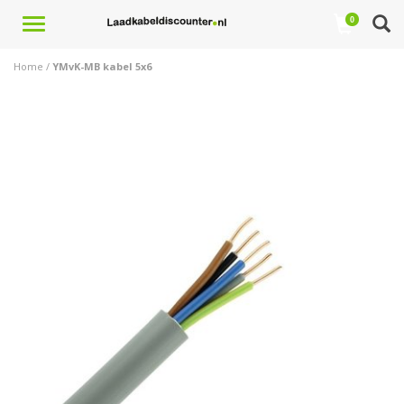
Toggle
0
navigation
Home
/
YMvK-MB kabel 5x6