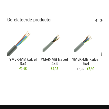
Gerelateerde producten
YMvK-MB kabel
YMvK-MB kabel
YMvK-MB kabel
YMvK-MB 
3x4
4x4
5x4
3x6
€3,95
€4,95
€5,99
€
€7,95
€5,95
Informatie
Informatie
Informatie
Informa