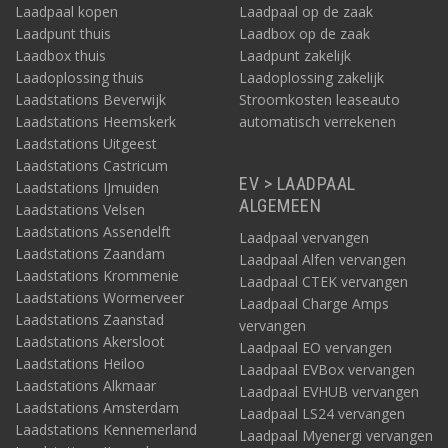
Laadpaal kopen
Laadpaal op de zaak
Laadpunt thuis
Laadbox op de zaak
Laadbox thuis
Laadpunt zakelijk
Laadoplossing thuis
Laadoplossing zakelijk
Laadstations Beverwijk
Stroomkosten leaseauto
Laadstations Heemskerk
automatisch verrekenen
Laadstations Uitgeest
Laadstations Castricum
EV > LAADPAAL
Laadstations IJmuiden
ALGEMEEN
Laadstations Velsen
Laadstations Assendelft
Laadpaal vervangen
Laadstations Zaandam
Laadpaal Alfen vervangen
Laadstations Krommenie
Laadpaal CTEK vervangen
Laadstations Wormerveer
Laadpaal Charge Amps
Laadstations Zaanstad
vervangen
Laadstations Akersloot
Laadpaal EO vervangen
Laadstations Heiloo
Laadpaal EVBox vervangen
Laadstations Alkmaar
Laadpaal EVHUB vervangen
Laadstations Amsterdam
Laadpaal LS24 vervangen
Laadstations Kennemerland
Laadpaal Myenergi vervangen