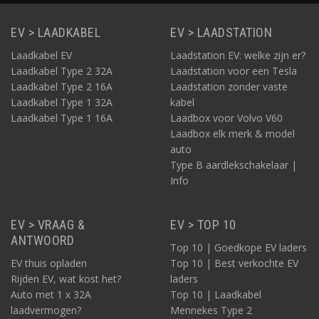
EV > LAADKABEL
EV > LAADSTATION
Laadkabel EV
Laadstation EV: welke zijn er?
Laadkabel Type 2 32A
Laadstation voor een Tesla
Laadkabel Type 2 16A
Laadstation zonder vaste
Laadkabel Type 1 32A
kabel
Laadkabel Type 1 16A
Laadbox voor Volvo V60
Laadbox elk merk & model
auto
Type B aardlekschakelaar |
Info
EV > VRAAG &
EV > TOP 10
ANTWOORD
Top 10 | Goedkope EV laders
EV thuis opladen
Top 10 | Best verkochte EV
Rijden EV, wat kost het?
laders
Auto met 1 x 32A
Top 10 | Laadkabel
laadvermogen?
Mennekes Type 2