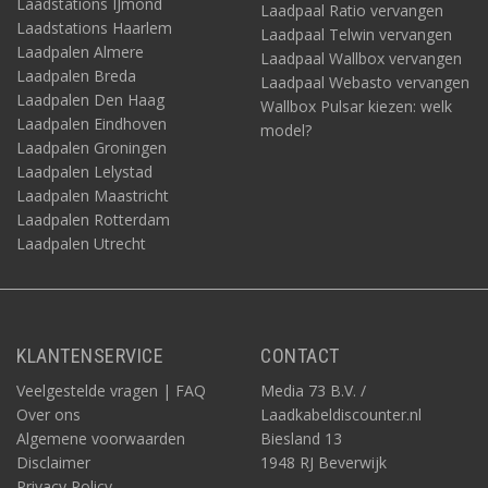
Laadstations IJmond
Laadpaal Ratio vervangen
Laadstations Haarlem
Laadpaal Telwin vervangen
Laadpalen Almere
Laadpaal Wallbox vervangen
Laadpalen Breda
Laadpaal Webasto vervangen
Laadpalen Den Haag
Wallbox Pulsar kiezen: welk
Laadpalen Eindhoven
model?
Laadpalen Groningen
Laadpalen Lelystad
Laadpalen Maastricht
Laadpalen Rotterdam
Laadpalen Utrecht
KLANTENSERVICE
CONTACT
Veelgestelde vragen | FAQ
Media 73 B.V. /
Over ons
Laadkabeldiscounter.nl
Algemene voorwaarden
Biesland 13
Disclaimer
1948 RJ Beverwijk
Privacy Policy